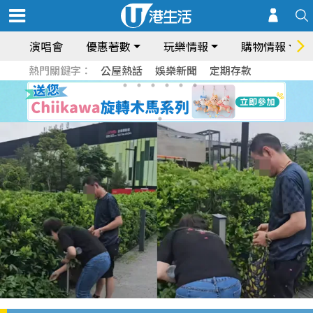
演唱會
優惠著數
玩樂情報
購物情報
熱門關鍵字：
公屋熱話
娛樂新聞
定期存款