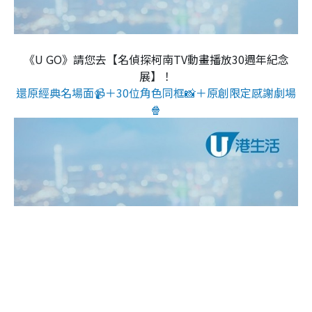
《U GO》請您去【名偵探柯南TV動畫播放30週年紀念
展】！
還原經典名場面📹＋30位角色同框📸＋原創限定感謝劇場
🍿