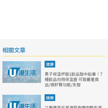
相關文章
健康
男子保溫杯裝1飲品致中鉛毒！7
種飲品勿用保溫壺 可致嚴重貧
血/損肝腎功能/失智
娛樂
江美儀直斥某港姐食嘢肉酸冇家