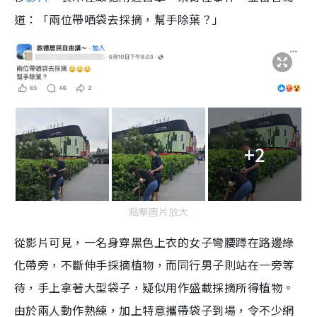
道：「兩位帶哂袋去採摘，幫手除葉？」
+2
點擊圖片放大
從影片可見，一名身穿黑色上衣的女子彎腰蹲在路邊綠
化帶旁，不斷伸手採摘植物，而同行男子則站在一旁等
待，手上拿著大型袋子，疑似用作盛載採摘所得植物。
由於兩人動作熟練，加上特意攜帶袋子到場，令不少網