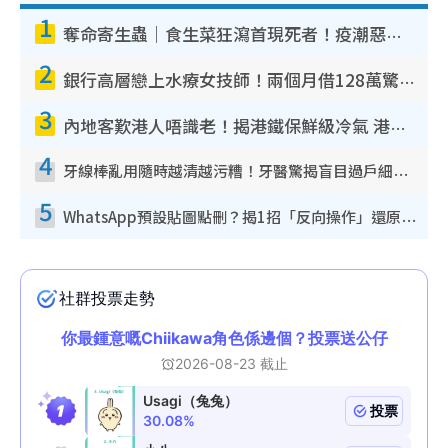
1
奪命寄生蟲｜食生菜狂瀉首現死者！疫潮惡化錄1.8萬宗病例 揭洗菜3大謬誤
2
銀行高層戀上水療女技師！兩個月借128萬驚覺「沉船」沉落火海 揭背後疑似邪教操控賣淫
3
內地客歎港人唔識老！揭港鐵保鮮級冷氣 港人求放過：咪投訴
4
牙線棒亂用隨時越清越污糟！牙醫驚揭盲目過戶細菌恐致蛀牙：呢種先係日常真保養
5
WhatsApp預設貼圖點刪？揭1招「反向操作」還原簡潔介面 附3步實測教學