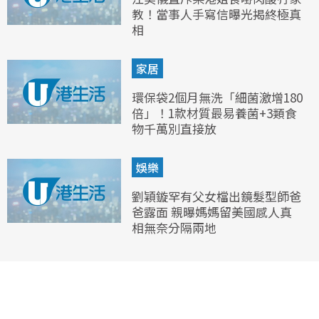
教！當事人手寫信曝光揭終極真
相
家居
環保袋2個月無洗「細菌激增180
倍」！1款材質最易養菌+3類食
物千萬別直接放
娛樂
劉穎鏇罕有父女檔出鏡髮型師爸
爸露面 親曝媽媽留美國感人真
相無奈分隔兩地