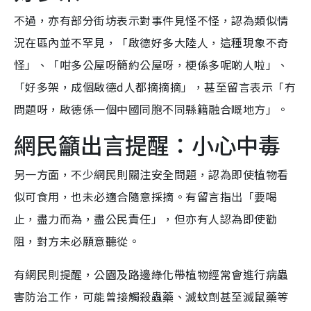
不過，亦有部分街坊表示對事件見怪不怪，認為類似情
況在區內並不罕見，「啟德好多大陸人，這種現象不奇
怪」、「咁多公屋呀簡約公屋呀，梗係多呢啲人啦」、
「好多架，成個啟德d人都摘摘摘」，甚至留言表示「冇
問題呀，啟德係一個中國同胞不同縣籍融合嘅地方」。
網民籲出言提醒：小心中毒
另一方面，不少網民則關注安全問題，認為即使植物看
似可食用，也未必適合隨意採摘。有留言指出「要喝
止，盡力而為，盡公民責任」，但亦有人認為即使勸
阻，對方未必願意聽從。
有網民則提醒，公園及路邊綠化帶植物經常會進行病蟲
害防治工作，可能曾接觸殺蟲藥、滅蚊劑甚至滅鼠藥等