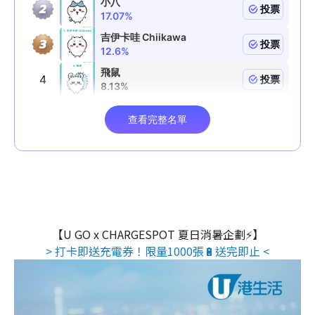
【U GO x CHARGESPOT 夏日消暑企劃⚡】
> 打卡即送充電券！限量1000張🔋送完即止 <