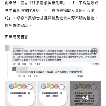
化學品，直言「好多農藥滅蟲劑㗎」、「一下洗唔淨或
者中毒真係攞嚟衰呀」、「真係去摘嘅人真係小心啲
啦」，呼籲市民切勿胡亂採摘及進食來源不明的植物，
以免影響健康。
即睇網民留言
+4