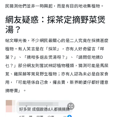
民猜測他們並非一時興起，而是有目的地收集植物。
網友疑惑：採茶定摘野菜煲
湯？
帖文曝光後，不少網民最關心的是二人究竟在採摘甚麼
植物。有人笑言是在「採茶」，亦有人好奇留言「咩
葉？」、「摘咁多返去煲湯呀？」、「請問佢地摘D
乜？」部分網友則嘗試辨認植物種類，猜測可能是馬屎
莧、雞屎藤等常見野生植物；亦有人認為未必是自家食
用，「可能唔係自己食，攞去賣，新界啲婆仔都好鍾意
摘嘢賣」。