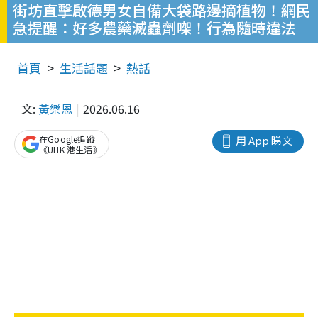
街坊直擊啟德男女自備大袋路邊摘植物！網民
急提醒：好多農藥滅蟲劑㗎！行為隨時違法
首頁
生活話題
熱話
文:
黃樂恩
2026.06.16
在Google追蹤
用 App 睇文
《UHK 港生活》