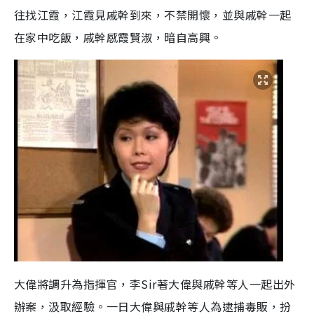
往找江霞，江霞見戚幹到來，不禁開懷，並與戚幹一起
在家中吃飯，戚幹感霞賢淑，暗自高興。
大偉將調升為指揮官，李Sir著大偉與戚幹等人一起出外
辦案，汲取經驗。一日大偉與戚幹等人為逮捕毒販，扮