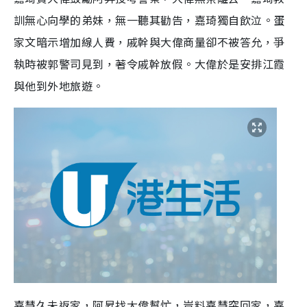
訓無心向學的弟妹，無一聽其勸告，嘉琦獨自飲泣。蛋
家文暗示增加線人費，戚幹與大偉商量卻不被答允，爭
執時被郭警司見到，著令戚幹放假。大偉於是安排江霞
與他到外地旅遊。
嘉慧久未返家，阿昇找大偉幫忙，豈料嘉慧突回家，嘉