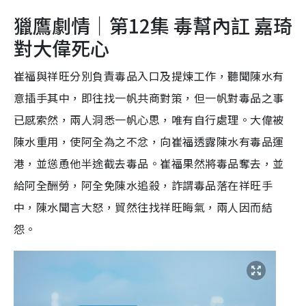
獵鷹劇情｜第12集 毒幫內訌 嘉琦
對大偉死心
崔福與祥旺分別負責毒品入口及提煉工作，聽聞陳水有
意插手其中，即往找一帆共商對策，但一帆對毒品之事
已感索然，兩人洞悉一帆心思，唯有自行處理。大偉被
陳水重用，使阿全為之不忿，向崔福透露陳水有毒品運
港，並慫恿他半途截去毒品。崔福果然將毒品奪去，並
給阿全酬勞，阿全免陳水追殺，詐謂毒品落在祥旺手
中，陳水聞言大怒，貿然往找祥旺晦氣，兩人因而結
怨。