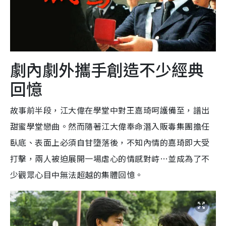
劇內劇外攜手創造不少經典
回憶
故事前半段，江大偉在學堂中對王嘉琦呵護備至，譜出
甜蜜學堂戀曲。然而隨著江大偉奉命潛入販毒集團擔任
臥底、表面上必須自甘墮落後，不知內情的嘉琦即大受
打擊，兩人被迫展開一場虐心的情感對峙…並成為了不
少觀眾心目中無法超越的集體回憶。