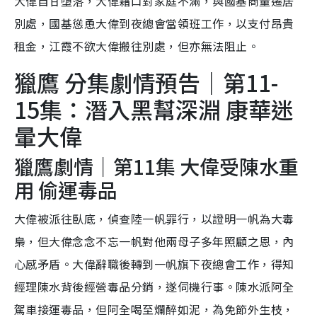
大偉自甘墮落，大偉藉口對家庭不滿，與國基商量遷居
別處，國基慫恿大偉到夜總會當領班工作，以支付昂貴
租金，江霞不欲大偉搬往別處，但亦無法阻止。
獵鷹 分集劇情預告｜第11-
15集：潛入黑幫深淵 康華迷
暈大偉
獵鷹劇情｜第11集 大偉受陳水重
用 偷運毒品
大偉被派往臥底，偵查陸一帆罪行，以證明一帆為大毒
梟，但大偉念念不忘一帆對他兩母子多年照顧之恩，內
心感矛盾。大偉辭職後轉到一帆旗下夜總會工作，得知
經理陳水背後經營毒品分銷，遂伺機行事。陳水派阿全
駕車接運毒品，但阿全喝至爛醉如泥，為免節外生枝，