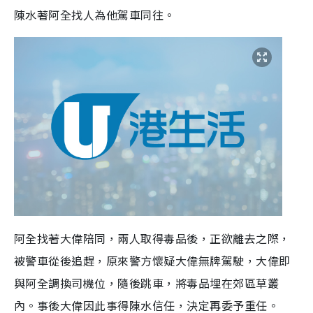
陳水著阿全找人為他駕車同往。
阿全找著大偉陪同，兩人取得毒品後，正欲離去之際，
被警車從後追趕，原來警方懷疑大偉無牌駕駛，大偉即
與阿全調換司機位，隨後跳車，將毒品埋在郊區草叢
內。事後大偉因此事得陳水信任，決定再委予重任。