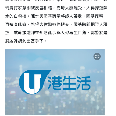
琦責打家慧卻被反唇相稽，嘉琦大感難受。大偉掃蕩陳
水的白粉檔，陳水與國基商量將證人帶走，國基假稱一
直追查此案，希望大偉將案件轉交，國基隨即把證人釋
放。戚幹旅遊歸來知悉此事與大偉再生口角，郭警於是
將戚幹調到國基手下。