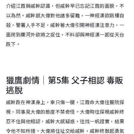
介紹江霞與戚幹認識，但戚幹早已忘記江霞的面貌，不
以為然。戚幹感大偉對他諸多留難，一神經漢欲跳樓自
殺，警署人手不足，戚幹著大偉引開神經漢注意力，一
面爬到欄河外欲將之捉住，不料卻與神經漢一起從天台
跌下。
獵鷹劇情｜第5集 父子相認 毒販
逃脫
戚幹跌在神漢身上，幸只傷一腿，江霞命大偉往醫院探
視，同事見大偉的態度不禁奇怪。大偉時往探視戚幹終
忍不住與他相認，戚幹大感疑惑，往找一帆證實，結果
令他不知所措。大偉將住址交給戚幹，戚幹終鼓起勇氣