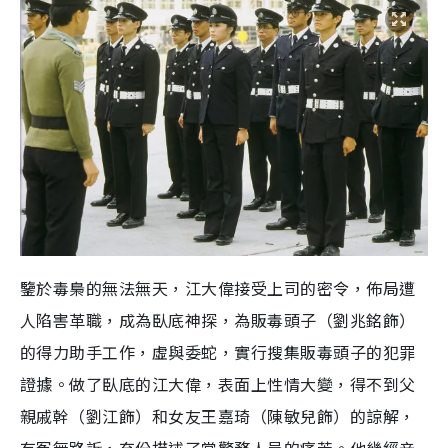
鑒於毒梟的無法無天，江大偉接受上司的密令，佈局遭
人陷害革職，成為臥底神探，為販毒頭子（劉兆銘飾）
的得力助手工作，虛與委蛇，實行搜集販毒頭子的犯罪
證據。做了臥底的江大偉，表面上性情大變，得不到父
親戚幹（劉江飾）和女友王嘉琦（陳敏兒飾）的諒解，