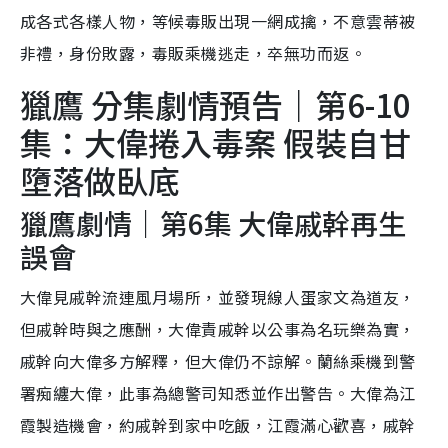
成各式各樣人物，等候毒販出現一網成擒，不意雲蒂被
非禮，身份敗露，毒販乘機逃走，卒無功而返。
獵鷹 分集劇情預告｜第6-10
集：大偉捲入毒案 假裝自甘
墮落做臥底
獵鷹劇情｜第6集 大偉戚幹再生
誤會
大偉見戚幹流連風月場所，並發現線人蛋家文為道友，
但戚幹時與之應酬，大偉責戚幹以公事為名玩樂為實，
戚幹向大偉多方解釋，但大偉仍不諒解。蘭絲乘機到警
署痴纏大偉，此事為總警司知悉並作出警告。大偉為江
霞製造機會，約戚幹到家中吃飯，江霞滿心歡喜，戚幹