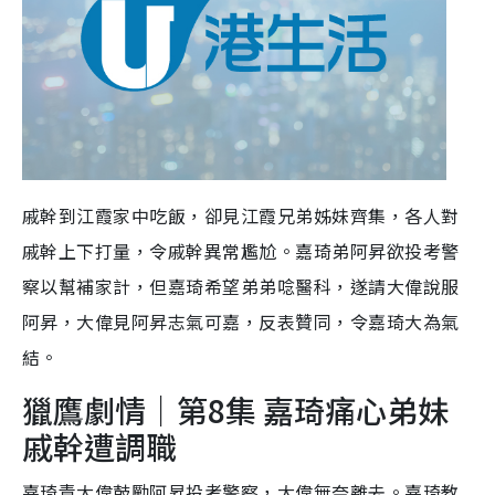
戚幹到江霞家中吃飯，卻見江霞兄弟姊妹齊集，各人對
戚幹上下打量，令戚幹異常尷尬。嘉琦弟阿昇欲投考警
察以幫補家計，但嘉琦希望弟弟唸醫科，遂請大偉說服
阿昇，大偉見阿昇志氣可嘉，反表贊同，令嘉琦大為氣
結。
獵鷹劇情｜第8集 嘉琦痛心弟妹
戚幹遭調職
嘉琦責大偉鼓勵阿昇投考警察，大偉無奈離去。嘉琦教