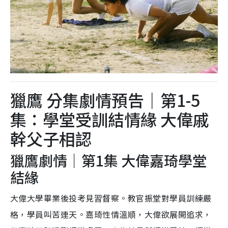
獵鷹 分集劇情預告｜第1-5
集：學堂受訓結情緣 大偉戚
幹父子相認
獵鷹劇情｜第1集 大偉嘉琦學堂
結緣
大偉大學畢業後投考見習督察。教官振堂對學員訓練嚴
格，學員叫苦連天。嘉琦性情溫順，大偉欲展開追求，