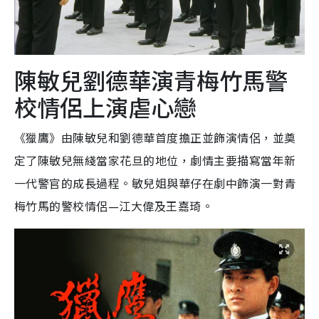
陳敏兒劉德華演青梅竹馬警
校情侶上演虐心戀
《獵鷹》由陳敏兒和劉德華首度擔正並飾演情侶，並奠
定了陳敏兒無綫當家花旦的地位，劇情主要描寫當年新
一代警官的成長過程。敏兒姐與華仔在劇中飾演一對青
梅竹馬的警校情侶—江大偉及王嘉琦。