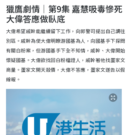
獵鷹劇情｜第9集 嘉慧吸毒慘死
大偉答應做臥底
大偉希望戚幹能繼續留下工作，向郭警司提出自己調往
別區。戚幹為使大偉明瞭游國基為人，向國基手下探問
有關白粉案，但游國基手下全不知情，戚幹、大偉開始
懷疑國基。大偉欲找回白粉檔證人，戚幹著他找蛋家文
商量。蛋家文開天殺價，大偉不答應，蛋家文遂告以假
線報。