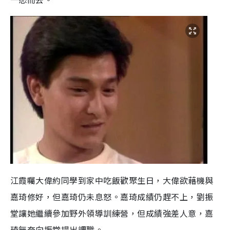
江霞囑大偉約同學到家中吃飯歡聚生日，大偉欲藉機與
嘉琦修好，但嘉琦仍未息怒。嘉琦成績仍趕不上，劉振
堂讓她繼續參加野外領導訓練營，但成績強差人意，嘉
琦無奈向振堂提出調職。