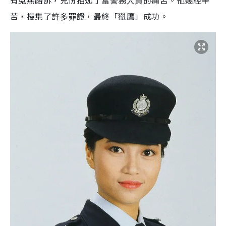
有冤無路訴，充份描述了當警務人員的痛苦。他幾經辛
苦，搜集了許多罪證，最終「獵鷹」成功。