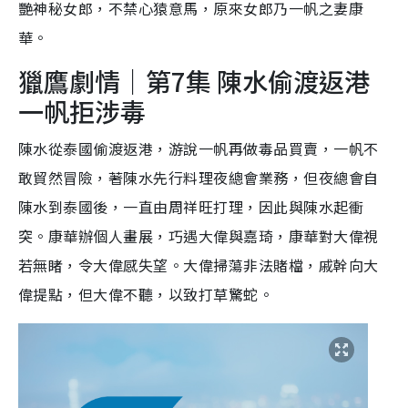
艷神秘女郎，不禁心猿意馬，原來女郎乃一帆之妻康
華。
獵鷹劇情｜第7集 陳水偷渡返港
一帆拒涉毒
陳水從泰國偷渡返港，游說一帆再做毒品買賣，一帆不
敢貿然冒險，著陳水先行料理夜總會業務，但夜總會自
陳水到泰國後，一直由周祥旺打理，因此與陳水起衝
突。康華辦個人畫展，巧遇大偉與嘉琦，康華對大偉視
若無睹，令大偉感失望。大偉掃蕩非法賭檔，戚幹向大
偉提點，但大偉不聽，以致打草驚蛇。