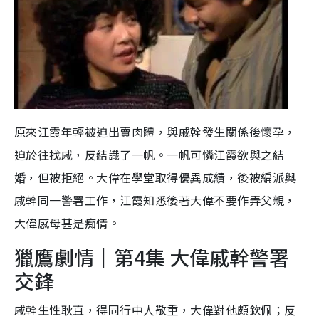
原來江霞年輕被迫出賣肉體，與戚幹發生關係後懷孕，
迫於往找戚，反結識了一帆。一帆可憐江霞欲與之結
婚，但被拒絕。大偉在學堂取得優異成績，後被編派與
戚幹同一警署工作，江霞知悉後著大偉不要作弄父親，
大偉感母甚是痴情。
獵鷹劇情｜第4集 大偉戚幹警署
交鋒
戚幹生性耿直，得同行中人敬重，大偉對他頗欽佩；反