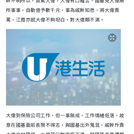
幹不明所以，責罵大偉，大偉有口難言。國基見大偉無
所事事，自動借予數千元，事為戚幹知悉，將大偉責
罵，江霞亦感大偉不夠坦白，對大偉頗不滿。
大偉到保險公司工作，但一事無成，工作情緒低落，故
意在國基面前表現不得志，與國基出外鬼混，戚幹斥責