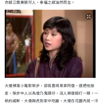
亦感江霞美貌可人，幸福之感油然而生。
大偉掃蕩小電影架步，卻見嘉琦弟弟阿俊，遂把他放
走，架步中人以為俊乃鬼頭仔，派人將俊毆打一頓。一
帆約戚幹、大偉與虎到家中吃飯，大偉在花園內見一冷