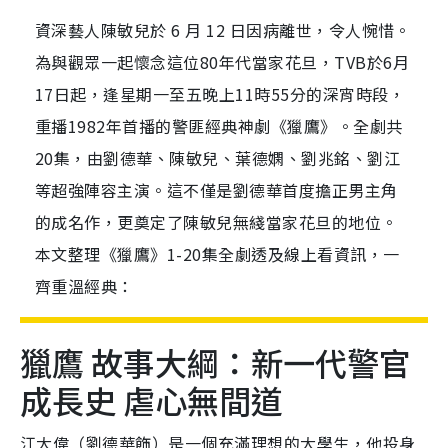
資深藝人陳敏兒於 6 月 12 日因病離世，令人惋惜。
為與觀眾一起懷念這位80年代當家花旦，TVB於6月
17日起，逢星期一至五晚上11時55分的深宵時段，
重播1982年首播的警匪經典神劇《獵鷹》。全劇共
20集，由劉德華、陳敏兒、葉德嫻、劉兆銘、劉江
等超強陣容主演。這不僅是劉德華首度擔正男主角
的成名作，更奠定了陳敏兒無綫當家花旦的地位。
本文整理《獵鷹》1-20集全劇透及線上看資訊，一
齊重溫經典：
獵鷹 故事大綱：新一代警官
成長史 虐心無間道
江大偉（劉德華飾）是一個充滿理想的大學生，他投身