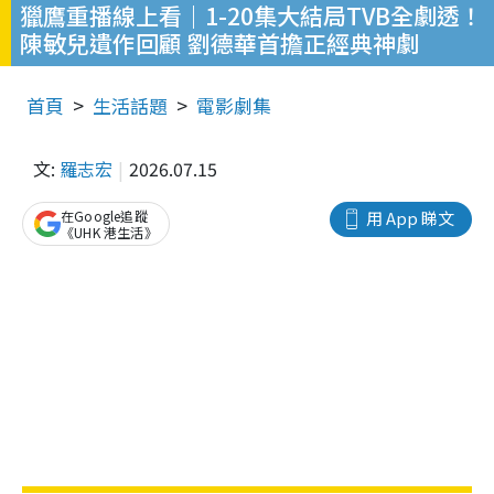
獵鷹重播線上看｜1-20集大結局TVB全劇透！
陳敏兒遺作回顧 劉德華首擔正經典神劇
首頁
生活話題
電影劇集
文:
羅志宏
2026.07.15
在Google追蹤
用 App 睇文
《UHK 港生活》