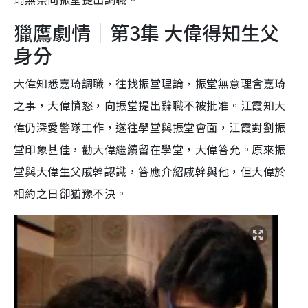
獵鷹劇情｜第3集 大偉得知生父
身分
大偉知悉嘉琦調職，往找振堂理論，振堂無意理會嘉琦
之事，大偉憤怒，向振堂提出辭職不被批准。江霞知大
偉仍深愛警隊工作，遂往學堂與振堂會面，江霞對劉振
堂印象甚佳，勸大偉繼續留在學堂，大偉答允。原來振
堂與大偉生父戚幹認識，答應介紹戚幹與他，但大偉於
相約之日卻猶豫不決。