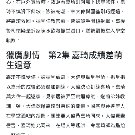
心，在戶外實習時，故意著嘉琦到斜坡下找尋物件，嘉
琦不慎滑下斜坡，險被蛇噬，幸大偉與國基剛巧經過，
將嘉琦救回。振堂任教官前，曾被殺手開槍射擊，事後
警司懷疑是拆家陳水欲殺振堂滅口，遂調劉振堂入學堂
執教。
獵鷹劇情｜第2集 嘉琦成績差萌
生退意
嘉琦不慎受傷，被振堂處罰，大偉與振堂爭論，振堂指
以嘉琦的成績必須嚴加訓練，大偉決心訓練喜琦。嘉琦
與大偉一起返家，見家居被弄至烏煙瘴氣，遂將弟妹教
訓一頓，大偉欽佩嘉琦對弟妹的關懷。國基與蓮達等人
在學堂酒吧內胡鬧，蓮達要大偉帶嘉琦同來，大偉費盡
唇舌，嘉琦始允同來，在場人等起哄，令嘉琦頗為尷尬
一怒而去。