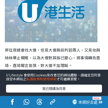
昇往夜總會找大偉，但見大偉與前判若兩人，又見他與
絲絲舉止親暱，以為大偉對其姊已變心，將事情轉告嘉
琦，嘉琦聞言氣憤，對大偉不加理睬。
獵鷹劇情｜第13集 戚幹江霞籌備
U Lifestyle 會使用Cookies來改善您的網站體驗，請確定您同意
接受本網站之
私隱政策和使用條款
才可繼續瀏覽。
婚事 戚幹恐婚大醉
我已閱讀及同意
戚幹被迫遷，趁機對江霞藉詞已無屋住，欲入住江家，
霞詐作不明其意，戚幹氣結，幾經辛苦一再暗示求婚，
本週好去處