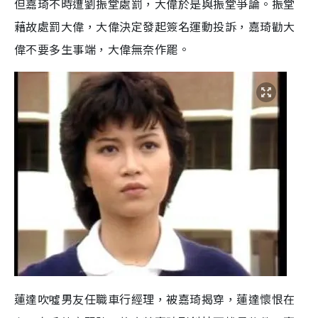
但嘉琦不時遭劉振堂處罰，大偉於是與振堂爭論。振堂
藉故處罰大偉，大偉決定發起簽名運動投訴，嘉琦勸大
偉不要多生事端，大偉無奈作罷。
蓮達吹噓男友任職車行經理，被嘉琦揭穿，蓮達懷恨在