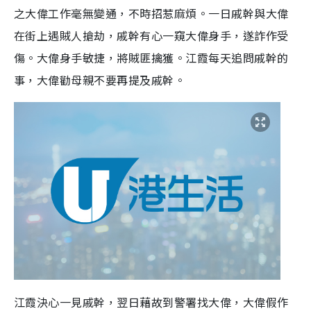
之大偉工作毫無變通，不時招惹麻煩。一日戚幹與大偉
在街上遇賊人搶劫，戚幹有心一窺大偉身手，遂詐作受
傷。大偉身手敏捷，將賊匪擒獲。江霞每天追問戚幹的
事，大偉勸母親不要再提及戚幹。
江霞決心一見戚幹，翌日藉故到警署找大偉，大偉假作