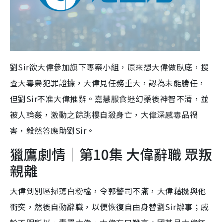
劉Sir欲大偉參加旗下專案小組，原來想大偉做臥底，搜
查大毒梟犯罪證據，大偉見任務重大，認為未能勝任，
但劉Sir不准大偉推辭。嘉慧服食迷幻藥後神智不清，並
被人輪姦，激動之餘跳樓自殺身亡，大偉深感毒品禍
害，毅然答應助劉Sir。
獵鷹劇情｜第10集 大偉辭職 眾叛
親離
大偉到別區掃蕩白粉檔，令郭警司不滿，大偉藉機與他
衝突，然後自動辭職，以便恢復自由身替劉Sir辦事；戚