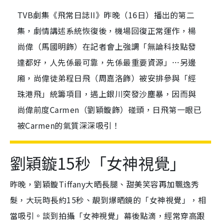
TVB劇集《飛常日誌II》昨晚（16日）播出的第二
集，劇情講述系統恢復後，機場回復正常運作，楊
尚偉（馬國明飾）在記者會上強調「無論科技點發
達都好，人先係最可靠，先係最重要資源」…另邊
廂，尚偉徒弟程日飛（周嘉洛飾）被安排參與「經
珠港飛」統籌項目，遇上銀川突發沙塵暴，因而與
尚偉前度Carmen（劉穎鏇飾）碰頭，日飛第一眼已
被Carmen的氣質深深吸引！
劉穎鏇15秒「女神視覺」
昨晚，劉穎鏇Tiffany大晒長腿、甜美笑容再加飄逸秀
髮，大玩時長約15秒、靚到爆晒鏡的「女神視覺」，相
當吸引。談到拍攝「女神視覺」幕後點滴，經常穿高跟