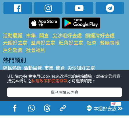
活動展覽
市集
開倉
尖沙咀好去處
銅鑼灣好去處
元朗好去處
荃灣好去處
旺角好去處
社會
餐廳情報
戶外郊遊
社會福利
熱門類別
網民熱話
活動展覽
市集
開倉
尖沙咀好去處
銅鑼灣好去處
元朗好去處
荃灣好去處
旺角好去處
社會
U Lifestyle 會使用Cookies來改善您的網站體驗，請確定您同意
接受本網站之
私隱政策和使用條款
才可繼續瀏覽。
餐廳情報
戶外郊遊
熱門標籤
我已閱讀及同意
#UGO搵好去處
#人氣活動推介
#美食社群熱話
#親子玩樂好去處
#ULifestyle應用程式
#限時搶
本週好去處
#UJetso禮物放送
#ULifestyle商戶中心
#著數
#網絡熱話
香港經濟日報版權所有©2026