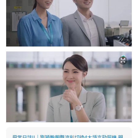
飛常日誌II｜劉穎鏇靚聲流利切換4大語言勁屈機 親