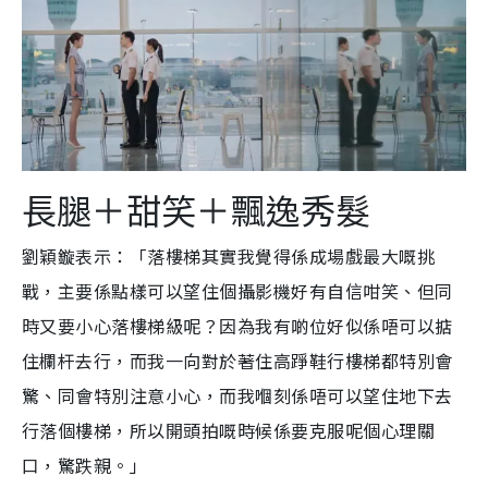
長腿＋甜笑＋飄逸秀髮
劉穎鏇表示：「落樓梯其實我覺得係成場戲最大嘅挑
戰，主要係點樣可以望住個攝影機好有自信咁笑、但同
時又要小心落樓梯級呢？因為我有啲位好似係唔可以掂
住欄杆去行，而我一向對
於著住高踭鞋行樓梯都特別會
驚、同會特別注意小心，而我嗰刻係唔可以望住地下去
行落個樓梯，所以開頭拍嘅時候係要克服呢個心理關
口，驚跌親。」