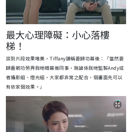
最大心理障礙：小心落樓
梯！
談到片段效果唯美，Tiffany謙稱要歸功幕後：「當然要
歸番啲功勞畀我哋嘅幕後同事，無論係我哋監製Andy或
者攝影組、燈光組，大家都非常之配合，個畫面先可以
有依家個效果。」