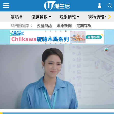
演唱會
優惠著數
玩樂情報
購物情報
熱門關鍵字：
公屋熱話
娛樂新聞
定期存款