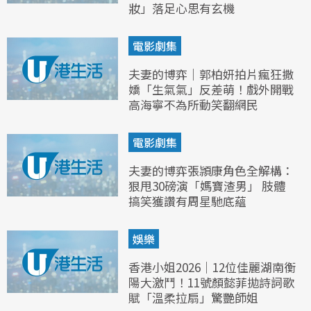
妝」落足心思有玄機
電影劇集
夫妻的博弈｜郭柏妍拍片瘋狂撒
嬌「生氣氣」反差萌！戲外開戰
高海寧不為所動笑翻網民
電影劇集
夫妻的博弈張頴康角色全解構：
狠甩30磅演「媽寶渣男」 肢體
搞笑獲讚有周星馳底蘊
娛樂
香港小姐2026｜12位佳麗湖南衡
陽大激鬥！11號顏懿菲拋詩詞歌
賦「溫柔拉扇」驚艷師姐