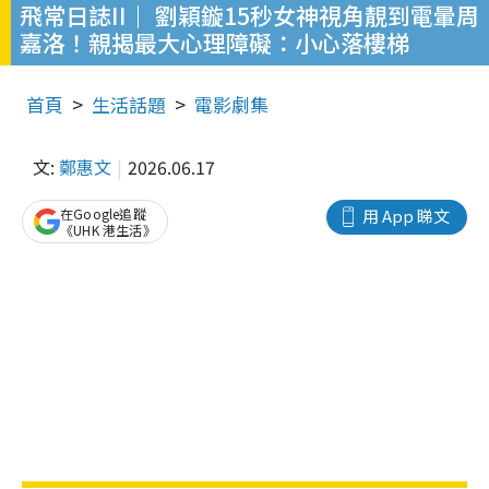
飛常日誌II｜ 劉穎鏇15秒女神視角靚到電暈周
嘉洛！親揭最大心理障礙：小心落樓梯
首頁
生活話題
電影劇集
文:
鄭惠文
2026.06.17
在Google追蹤
用 App 睇文
《UHK 港生活》