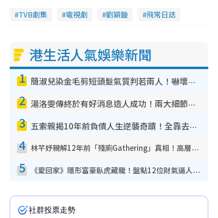
TVB劇集
電視劇
劉穎鏇
飛常日誌
港生活人氣娛樂新聞
1
簡淑兒染金毛剪短頭髮氣質判若兩人！嚇壞老公麥大力都認唔出：「你做咩事？」
2
湯洛雯傳終於有好消息造人成功！兩大細節曝孕味極濃惹猜測：大肚婆先會咁！
3
五索親揭10年前負債人生逆襲奇蹟！全靠去一地方轉運後即遇上馬先生
4
林芊妤親解12年前「殘廁Gathering」真相！高層解約一句話重創尊嚴至今拒返TVB
5
《愛回家》隱形富豪臥虎藏龍！盤點12位財氣逼人的有錢藝人：呢位靚女3億身家唔憂做