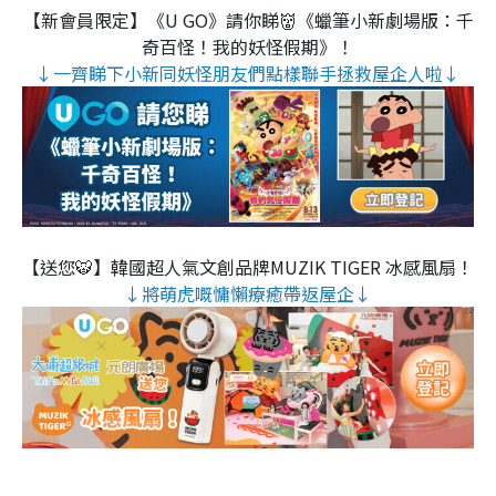
【新會員限定】《U GO》請你睇👹《蠟筆小新劇場版：千
奇百怪！我的妖怪假期》！
↓一齊睇下小新同妖怪朋友們點樣聯手拯救屋企人啦↓
【送您🐯】韓國超人氣文創品牌MUZIK TIGER 冰感風扇！
↓將萌虎嘅慵懶療癒帶返屋企↓