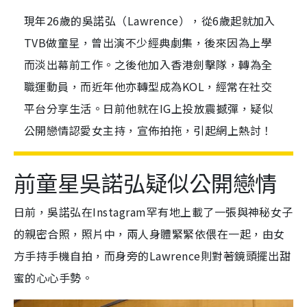
現年26歲的吳諾弘（Lawrence），從6歲起就加入
TVB做童星，曾出演不少經典劇集，後來因為上學
而淡出幕前工作。之後他加入香港劍擊隊，轉為全
職運動員，而近年他亦轉型成為KOL，經常在社交
平台分享生活。日前他就在IG上投放震撼彈，疑似
公開戀情認愛女主持，宣佈拍拖，引起網上熱討！
前童星吳諾弘疑似公開戀情
日前，吳諾弘在Instagram罕有地上載了一張與神秘女子
的親密合照，照片中，兩人身體緊緊依偎在一起，由女
方手持手機自拍，而身旁的Lawrence則對著鏡頭擺出甜
蜜的心心手勢。