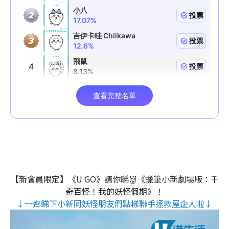
【新會員限定】《U GO》請你睇👹《蠟筆小新劇場版：千
奇百怪！我的妖怪假期》！
↓一齊睇下小新同妖怪朋友們點樣聯手拯救屋企人啦↓