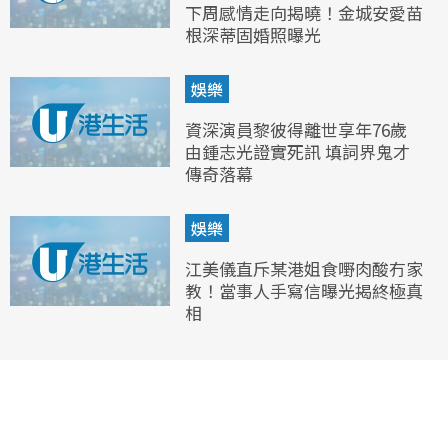
下周感情走向揭曉！金城安愛苗
根深蒂固婚照曝光
娛樂
資深演員黎彼得離世享年76歲
由鍾志光證實死訊 填詞界鬼才
傳奇落幕
娛樂
江美儀直斥某港姐食嘢肉酸冇家
教！當事人手寫信曝光揭終極真
相