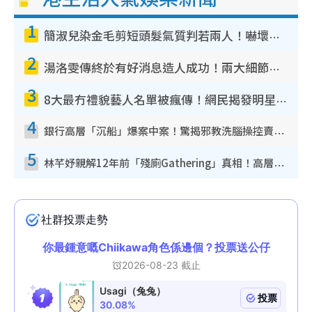
1
簡淑兒染金毛剪短頭髮氣質判若兩人！嚇壞老公麥大力都認唔出：「你做咩事？」
2
湯洛雯傳終於有好消息造人成功！兩大細節曝孕味極濃惹猜測：大肚婆先會咁！
3
8大最冇禮貌藝人名單被瘋傳！網民揭發明星真面目 一致數臭呢位係無品天花板？
4
銀行高層「沉船」爆案中案！驚揭邪教洗腦操控賣淫被吞600萬 幕後黑手講多錯多
5
林芊妤親解12年前「殘廁Gathering」真相！高層解約一句話重創尊嚴至今拒返TVB