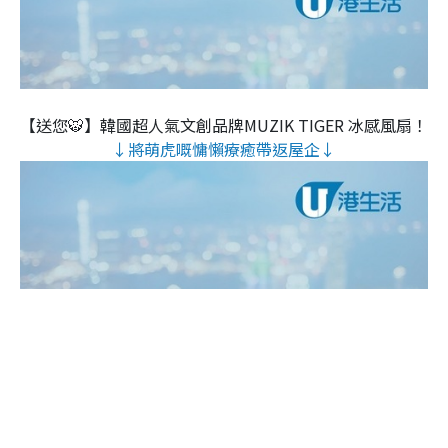
【送您🐯】韓國超人氣文創品牌MUZIK TIGER 冰感風扇！
↓將萌虎嘅慵懶療癒帶返屋企↓