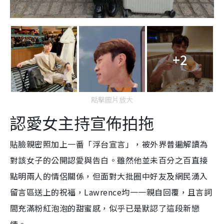
+2
點擊圖片放大
認愛女主持宣佈拍拖
貼臉親密照加上
一番「浮台宣言」，被外界普遍解讀為
對該女子的公開認愛與告白。雖然他並未百分之百直接
點明兩人的情侶關係，但面對大批圈中好友及網民湧入
留言區送上的祝福，Lawrence均一一親自回覆，且言詞
間充滿粉紅泡泡的甜蜜感，似乎已是默認了這段新戀