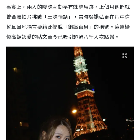
事實上，兩人的曖昧互動早有蛛絲馬跡，上個月他們就
曾合體拍片挑戰「土味情話」，當時吳諾弘更在片中信
誓旦旦地揚言要藉此擺脫「鋼鐵直男」的稱號。這篇疑
似高調認愛的貼文至今已吸引超過八千人次點讚。