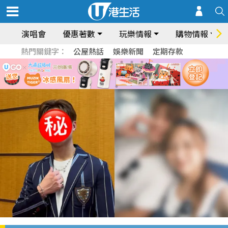
演唱會
優惠著數
玩樂情報
購物情報
熱門關鍵字：
公屋熱話
娛樂新聞
定期存款