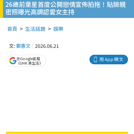
26歲前童星首度公開戀情宣佈拍拖！貼臉親
密照曝光高調認愛女主持
首頁
生活話題
娛樂
文:
鄭惠文
2026.06.21
在Google追蹤
用 App 睇文
《UHK 港生活》