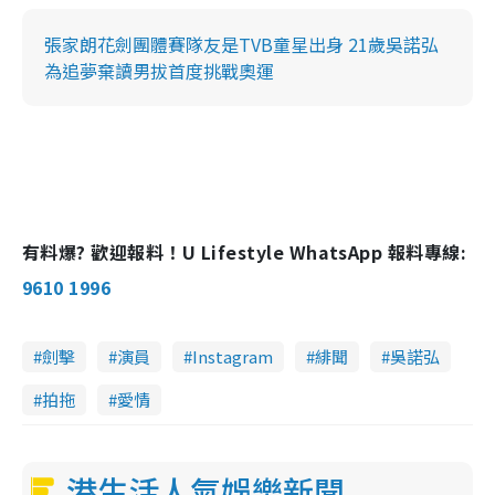
張家朗花劍團體賽隊友是TVB童星出身 21歲吳諾弘
為追夢棄讀男拔首度挑戰奧運
有料爆? 歡迎報料！U Lifestyle WhatsApp 報料專線:
9610 1996
劍擊
演員
Instagram
緋聞
吳諾弘
拍拖
愛情
港生活人氣娛樂新聞