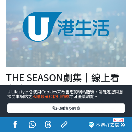
THE SEASON劇集｜線上看
方法
U Lifestyle 會使用Cookies來改善您的網站體驗，請確定您同意
接受本網站之
私隱政策和使用條款
才可繼續瀏覽。
THE SEASON 邊度有得睇？
《THE SEASON》全劇共6
我已閱讀及同意
集於6月17日（星期三）在Viu獨家上架。觀眾可透過
Viu（香港、東南亞、中東、南非）、Now TV（香
本週好去處
港）、Hulu（美國）等平台收看。