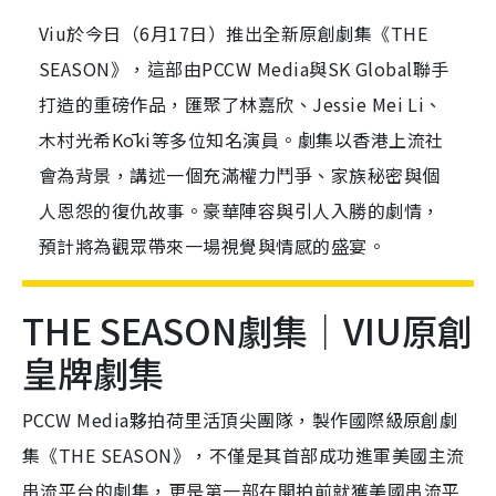
Viu於今日（6月17日）推出全新原創劇集《THE
SEASON》，這部由PCCW Media與SK Global聯手
打造的重磅作品，匯聚了林嘉欣、Jessie Mei Li、
木村光希Kōki等多位知名演員。劇集以香港上流社
會為背景，講述一個充滿權力鬥爭、家族秘密與個
人恩怨的復仇故事。豪華陣容與引人入勝的劇情，
預計將為觀眾帶來一場視覺與情感的盛宴。
THE SEASON劇集｜VIU原創
皇牌劇集
PCCW Media
夥拍荷里活頂尖團隊，製作國際級原創劇
集《
THE SEASON
》，不僅是其首部成功進軍美國主流
串流平台的劇集，更是第一部在開拍前就獲美國串流平