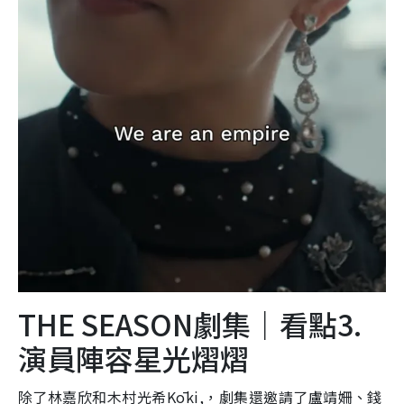
THE SEASON劇集｜看點3.
演員陣容星光熠熠
除了林嘉欣和木村光希Kōki,，劇集還邀請了盧靖姍、錢