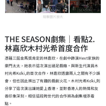
點擊圖片放大
THE SEASON劇集｜看點2.
林嘉欣木村光希首度合作
憑藉三屆金馬獎肯定的林嘉欣，在劇中飾演Hext家族的
豪門太太，她表示這次演出過足戲癮。與新生代演員木
村光希Kōki,的首次合作，林嘉欣透露兩人之間有不少誤
會，但也因此擦出了有趣的戲劇火花。木村光希Kōki,則
分享了這次演出讓她愛上香港，並對香港人的熱情和友
善印象深刻，相信這段跨世代的合作將為劇集增添看
點。