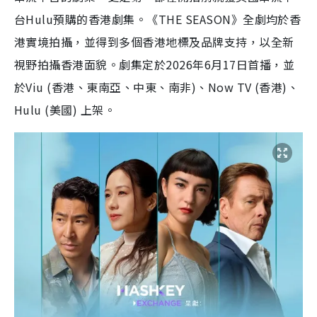
台
Hulu
預購的香港劇集。《
THE SEASON
》全劇均於香
港實境拍攝，並得到多個香港地標及品牌支持，以全新
視野拍攝香港面貌。劇集定於
2026
年
6
月
17
日首播，並
於
Viu (
香港、東南亞、中東、南非
)
、
Now TV (
香港
)
、
Hulu (
美國
)
上架。