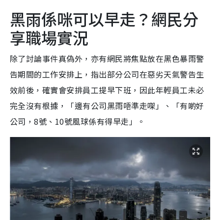
黑雨係咪可以早走？網民分
享職場實況
除了討論事件真偽外，亦有網民將焦點放在黑色暴雨警
告期間的工作安排上，指出部分公司在惡劣天氣警告生
效前後，確實會安排員工提早下班，因此年輕員工未必
完全沒有根據，「邊有公司黑雨唔準走㗎」、「有啲好
公司，8號、10號風球係有得早走」。