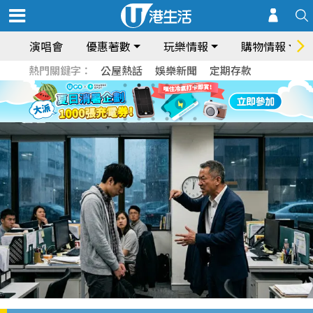
演唱會
優惠著數
玩樂情報
購物情報
熱門關鍵字：
公屋熱話
娛樂新聞
定期存款