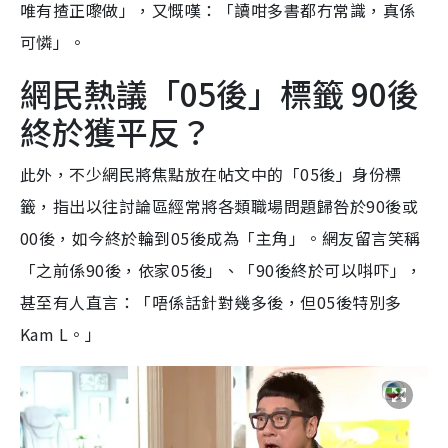
唯有揸正嚟做」，又慨嘆：「讀咁多書都冇常識，真係
可憐」。
網民熱議「05後」標籤 90後
終於獲平反？
此外，不少網民將焦點放在帖文中的「05後」身份標
籤，指出以往討論區經常將各類職場問題歸咎於90後或
00後，如今終於輪到05後成為「主角」。網友留言笑稱
「之前係90後，依家05後」、「90後終於可以唞吓」，
甚至有人直言：「唔係話針對幾多後，但05後特別多
Kam L。」