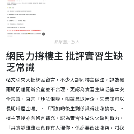
點擊圖片放大
網民力撐樓主 批評實習生缺
乏常識
帖文引來大批網民留言，不少人認同樓主做法，認為黑
雨期間離開辦公室並不合理，更認為實習生缺乏基本安
全常識，直言「炒咗佢啦，咁鍾意返屋企，失業咪可以
長期喺屋企囉」、「而加啲後生剩係識得出嚟搞事」。
樓主其後亦有留言補充，認為實習生做法欠缺判斷力，
「其實靜雞雞走真係冇人理你，係都要衝出嚟柒，咁我