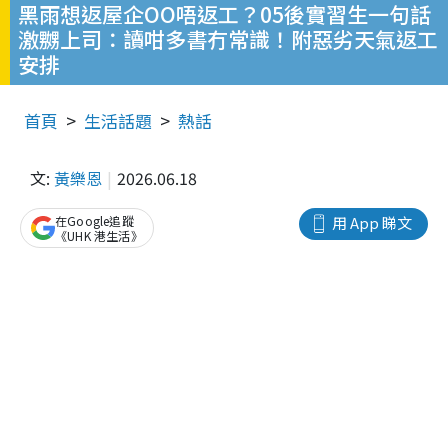
黑雨想返屋企OO唔返工？05後實習生一句話
激嬲上司：讀咁多書冇常識！附惡劣天氣返工
安排
首頁
生活話題
熱話
文:
黃樂恩
2026.06.18
在Google追蹤
用 App 睇文
《UHK 港生活》