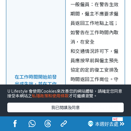
一般僱員：在警告生效
期間，僱主不應要求僱
員返回工作地點上班；
如警告在工作時間內取
消，在安全
和交通情況許可下，僱
員應按早前與僱主預先
協定的定的復工安排及
在工作時間開始前發
時間返回工作崗位。守
出或生效，並在工作
則建議如信號在工作時
時間內取消或結束
U Lifestyle 會使用Cookies來改善您的網站體驗，請確定您同意
接受本網站之
私隱政策和使用條款
才可繼續瀏覽。
間結束前3小時或以上
取消或終止，員工應盡
我已閱讀及同意
量在2小時內返回工作
本週好去處
崗位。