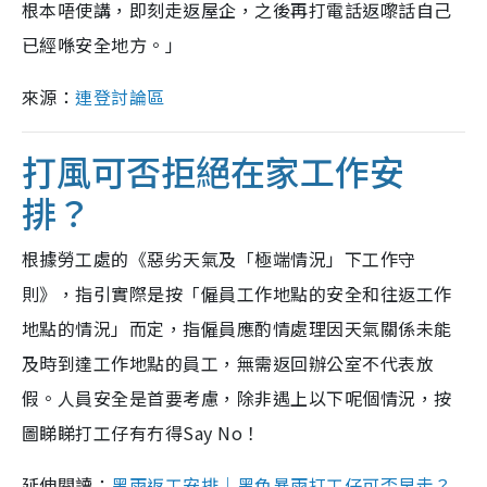
根本唔使講，即刻走返屋企，之後再打電話返嚟話自己
已經喺安全地方。」
來源：
連登討論區
打風可否拒絕在家工作安
排？
根據勞工處的《惡劣天氣及「極端情況」下工作守
則》，指引實際是按「僱員工作地點的安全和往返工作
地點的情況」而定，指僱員應酌情處理因天氣關係未能
及時到達工作地點的員工，無需返回辦公室不代表放
假。人員安全是首要考慮，除非遇上以下呢個情況，按
圖睇睇打工仔有冇得Say No！
延伸閱讀：
黑雨返工安排｜黑色暴雨打工仔可否早走？