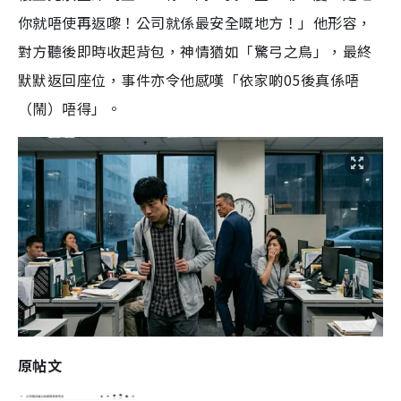
你就唔使再返嚟！公司就係最安全嘅地方！」他形容，
對方聽後即時收起背包，神情猶如「驚弓之鳥」，最終
默默返回座位，事件亦令他感嘆「依家啲05後真係唔
（鬧）唔得」。
原帖文