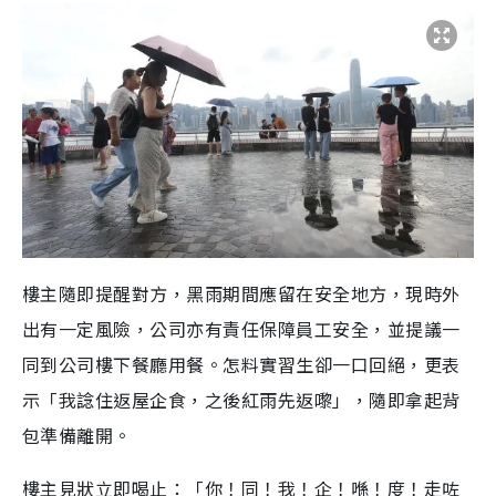
樓主隨即提醒對方，黑雨期間應留在安全地方，現時外
出有一定風險，公司亦有責任保障員工安全，並提議一
同到公司樓下餐廳用餐。怎料實習生卻一口回絕，更表
示「我諗住返屋企食，之後紅雨先返嚟」，隨即拿起背
包準備離開。
樓主見狀立即喝止：「你！同！我！企！喺！度！走咗