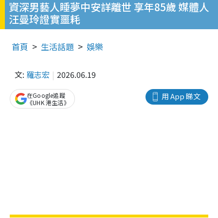
資深男藝人睡夢中安詳離世 享年85歲 媒體人
汪曼玲證實噩耗
首頁
生活話題
娛樂
文:
羅志宏
2026.06.19
在Google追蹤
用 App 睇文
《UHK 港生活》