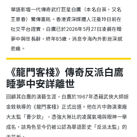
華語影壇一代傳奇武打巨星白鷹（本名白英，又名
王景春）驚傳噩耗。香港資深媒體人汪曼玲日前在
社交平台證實，白鷹已於2026年5月27日凌晨在睡
夢中與世長辭，終年85歲，消息令海內外影迷深感
悲痛。
《龍門客棧》傳奇反派白鷹
睡夢中安詳離世
回顧其白鷹的演藝生涯，白鷹於1967年憑藉武俠大師胡
金銓執導的《龍門客棧》正式出道。他在片中飾演東廠
大太監「曹少欽」，憑強大無比的凌厲氣場與眼神一舉
成名，該角色至今仍被公認為華語影史「反派太監」的