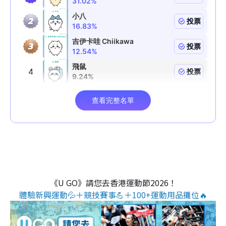
《U GO》請您去香港運動節2026！
體驗新興運動💦＋競技賽事💪＋100+運動用品攤位🔥