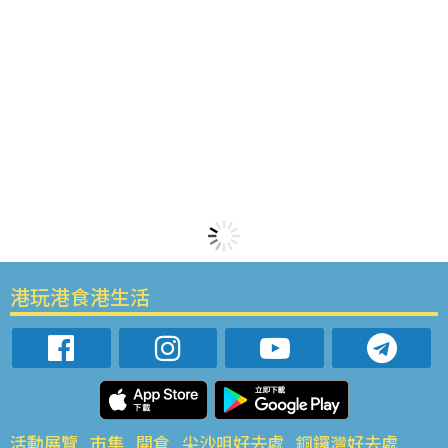
港玩港食港生活
活動展覽
市集
開倉
尖沙咀好去處
銅鑼灣好去處