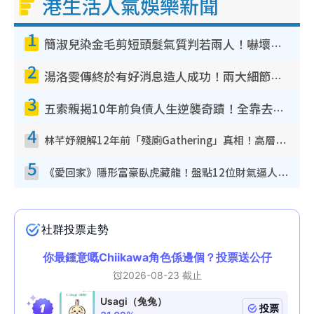
港生活人氣娛樂新聞
1
簡淑兒染金毛剪短頭髮氣質判若兩人！嚇壞老公麥大力都認唔出：「你做咩事？」
2
湯洛雯傳終於有好消息造人成功！兩大細節曝孕味極濃惹猜測：大肚婆先會咁！
3
五索親揭10年前負債人生逆襲奇蹟！全靠去一地方轉運後即遇上馬先生
4
林芊妤親解12年前「殘廁Gathering」真相！高層解約一句話重創尊嚴至今拒返TVB
5
《愛回家》隱形富豪臥虎藏龍！盤點12位財氣逼人的有錢藝人：呢位靚女3億身家唔憂做