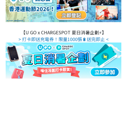
【U GO x CHARGESPOT 夏日消暑企劃⚡】
> 打卡即送充電券！限量1000張🔋送完即止 <