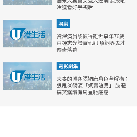
癌末人妻變女強人逆襲 演技晒
冷獲看好爭視后
娛樂
資深演員黎彼得離世享年76歲
由鍾志光證實死訊 填詞界鬼才
傳奇落幕
電影劇集
夫妻的博弈張頴康角色全解構：
狠甩30磅演「媽寶渣男」 肢體
搞笑獲讚有周星馳底蘊