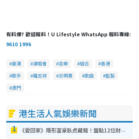
有料爆? 歡迎報料！U Lifestyle WhatsApp 報料專線:
9610 1996
姜濤
演唱會
音樂
組合
香港
歌手
羅志祥
炎明熹
歌曲
監製
澳門
港生活人氣娛樂新聞
1
《愛回家》隱形富豪臥虎藏龍！盤點12位財氣逼人的有錢藝人：呢位靚女3億身家唔憂做