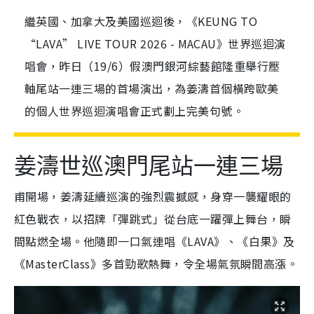
繼英國、加拿大及美國巡迴後，《KEUNG TO
“LAVA” LIVE TOUR 2026 - MACAU》世界巡迴演
唱會，昨日（19/6）假澳門銀河綜藝館隆重舉行壓
軸尾站一連三場的首場演出，為姜濤首個橫跨歐美
的個人世界巡迴演唱會正式劃上完美句號。
姜濤世巡澳門尾站
一連三場
甫開場，姜濤延續巡演的強烈震撼感，身穿一襲耀眼的
紅色戰衣，以招牌「彈跳式」從台底一躍彈上舞台，瞬
間點燃全場。他隨即一口氣連唱《LAVA》、《白果》及
《MasterClass》多首勁歌熱舞，令全場氣氛瞬間高漲。