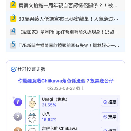
2
葉蒨文拍拖一周年親自否認情侶關係？！被質疑感情造假竟稱GM「普通同事」
3
30歲男藝人低調宣布已秘密離巢！人氣急跌變失蹤人口︰「這幾年過得並不容易」
4
《愛回家》童星Philip仔暫別幕前久違現身！15歲近況暴風長高蛻變帥氣少男
5
TVB新聞主播陳嘉欣鏡頭前罕有失守！遭林超英一句說話突襲嚇親當場大笑