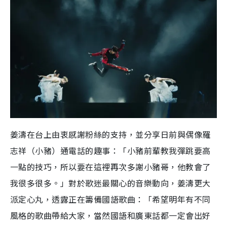
姜濤在台上由衷感謝粉絲的支持，並分享日前與偶像羅
志祥（小豬）通電話的趣事：「小豬前輩教我彈跳要高
一點的技巧，所以要在這裡再次多謝小豬哥，他教會了
我很多很多。」對於歌迷最關心的音樂動向，姜濤更大
派定心丸，透露正在籌備國語歌曲：「希望明年有不同
風格的歌曲帶給大家，當然國語和廣東話都一定會出好