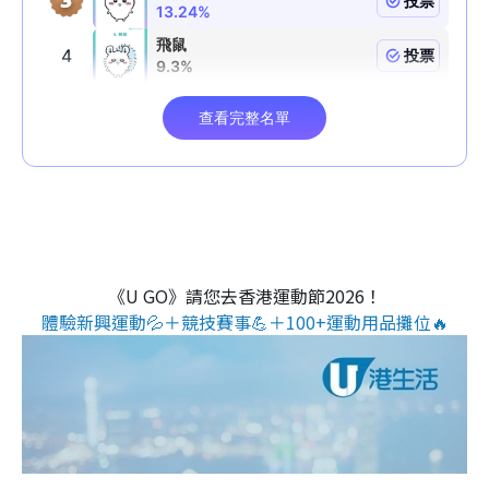
《U GO》請您去香港運動節2026！
體驗新興運動💦＋競技賽事💪＋100+運動用品攤位🔥