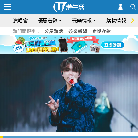
演唱會
優惠著數
玩樂情報
購物情報
熱門關鍵字：
公屋熱話
娛樂新聞
定期存款