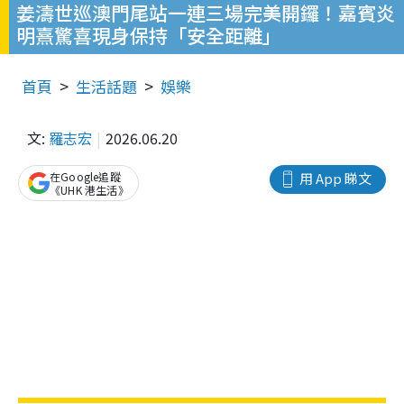
姜濤世巡澳門尾站一連三場完美開鑼！嘉賓炎
明熹驚喜現身保持「安全距離」
首頁
生活話題
娛樂
文:
羅志宏
2026.06.20
在Google追蹤
用 App 睇文
《UHK 港生活》