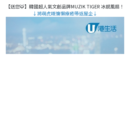
【送您🐯】韓國超人氣文創品牌MUZIK TIGER 冰感風扇！
↓將萌虎嘅慵懶療癒帶返屋企↓