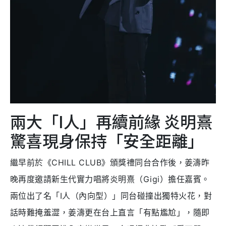
兩大「I人」再續前緣 炎明熹
驚喜現身保持「安全距離」
繼早前於《CHILL CLUB》頒獎禮同台合作後，姜濤昨
晚再度邀請新生代實力唱將炎明熹（Gigi）擔任嘉賓。
兩位出了名「I人（內向型）」同台碰撞出獨特火花，對
話時難掩羞澀，姜濤更在台上直言「有點尷尬」，隨即