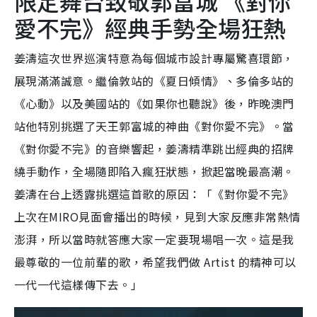
限定舞台致敬郭富城 《對你
愛不完》經典手勢全場狂熱
姜濤這次世界巡演特意為每個城市設計專屬驚喜環節，
展現滿滿誠意。繼倫敦站的《夏日傾情》、多倫多站的
《心動》以及美國站的《如果你也聽說》後，昨晚澳門
站他特別挑選了天王郭富城的神曲《對你愛不完》。當
《對你愛不完》的音樂響起，姜濤精準跳出經典的招牌
繞手動作，全場隨即陷入瘋狂狀態，掀起當晚最高潮。
姜濤在台上透露挑選這首歌的原因：「《對你愛不完》
上次在MIRO見面會播出的時候，見到大家反應非常熱情
澎湃，所以當時就答應大家一定要現場唱一次。這是我
最尊敬的一位前輩的歌，希望我們做 Artist 的精神可以
一代一代這樣傳下去。」