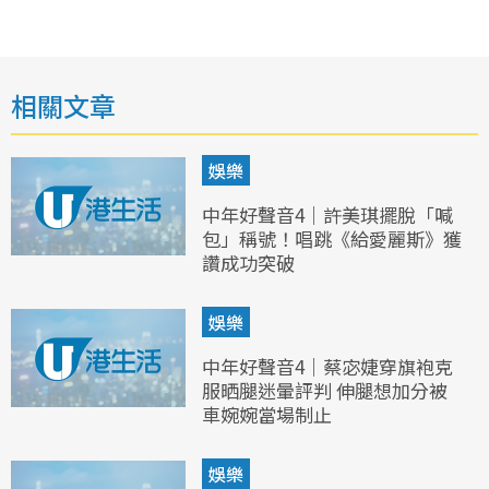
相關文章
娛樂
中年好聲音4｜許美琪擺脫「喊
包」稱號！唱跳《給愛麗斯》獲
讚成功突破
娛樂
中年好聲音4｜蔡宓婕穿旗袍克
服晒腿迷暈評判 伸腿想加分被
車婉婉當場制止
娛樂