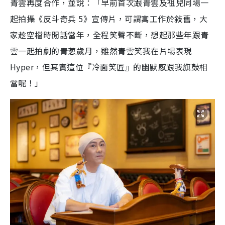
青雲再度合作，並說：「早前首次跟青雲及祖兒同場一
起拍攝《反斗奇兵
5
》宣傳片，可謂寓工作於敍舊，大
家趁空檔時閒話當年，全程笑聲不斷，想起那些年跟青
雲一起拍劇的青葱歲月，雖然青雲笑我在片場表現
Hyper
，但其實這位『冷面笑匠』的幽默感跟我旗鼓相
當呢！」