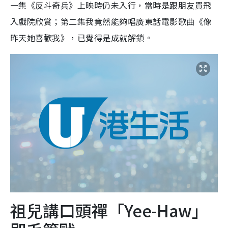
一集《反斗奇兵》上映時仍未入行，當時是跟朋友買飛
入戲院欣賞；第二集我竟然能夠唱廣東話電影歌曲《像
昨天她喜歡我》，已覺得是成就解鎖。
祖兒講口頭禪「Yee-Haw」