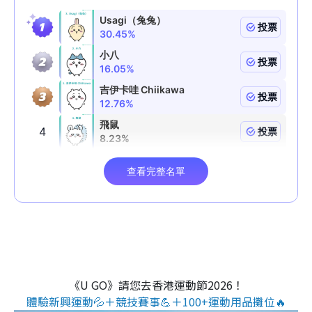
《U GO》請您去香港運動節2026！
體驗新興運動💦＋競技賽事💪＋100+運動用品攤位🔥