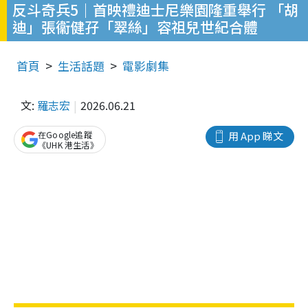
反斗奇兵5｜首映禮迪士尼樂園隆重舉行 「胡
迪」張衞健孖「翠絲」容祖兒世紀合體
首頁
生活話題
電影劇集
文:
羅志宏
2026.06.21
在Google追蹤
用 App 睇文
《UHK 港生活》