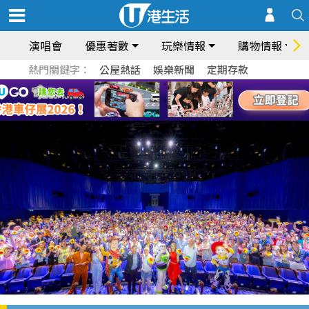
演唱會
優惠著數
玩樂情報
購物情報
熱門關鍵字：
公屋熱話
娛樂新聞
定期存款