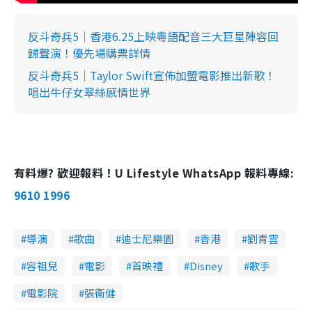
反斗奇兵5｜香港6.25上映粵語配音三大巨星陣容回
歸聲演！優先場購票詳情
反斗奇兵5｜Taylor Swift宣佈加盟電影推出新歌！
唱出牛仔女翠絲感情世界
有料爆? 歡迎報料！U Lifestyle WhatsApp 報料專線:
9610 1996
導演
歌曲
迪士尼樂園
香港
劉青雲
容祖兒
電影
首映禮
Disney
歌手
電影院
張衞健