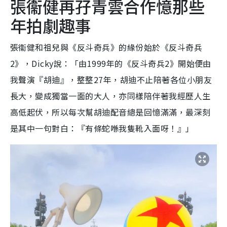
張衞健再孖青雲合作憶那些
年拍劇趣
事
張衞健和
祖兒與《反斗奇兵》的緣份始於《反斗奇兵
2
》，
Dicky
說：「由
1999
年的《反斗奇兵
2
》開始便由
我聲演『胡迪』，整整
27
年，胡迪不止陪著各位小朋友
長大，變成獨當一面的大人
，亦同
樣陪伴著我經歷人生
高低起伏，所以每次幫胡迪配音總是回憶滿滿，
最深刻
是其中一句對白
：
『
有條蛇喺我隻靴入面呀！
』」