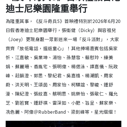
迪士尼樂園隆重舉行
為隆重其事，
《
反斗奇兵
5
》首映禮
特別於
2026
年
6
月
20
日
假香港迪士尼樂園舉行，
張衞健（
Dic
ky
）與容祖兒
（
Joey
）
更
現身跟一眾影迷來一場「反斗派對」，
大家
齊齊「放低電話，搵返童心」
！其他捧場嘉賓包括
吳家
忻、江嘉敏、吳業坤、湯怡、孫慧雪、賴慰玲、練美
娟、蘇麗珊、香胤宅、張明偉、楊偲泳、譚嘉儀、阮政
峰、莊韻澄、郭思、黎紀君、吳嘉禧、楊潮凱、周家
蔚、洪天明、王頌茵、周家怡、柯驛誼、黎峻、鍾舒
漫、陳紀澄、張紋嘉、蔡明思、姚樂怡、張敬仁、羅允
芝、劉若寶、鍾舒祺、雷深如、小肥、旨呈、蘇家樂、
冼色麗、阿偉＠
RubberBand
、梁釗峰
等
，星光熠熠！