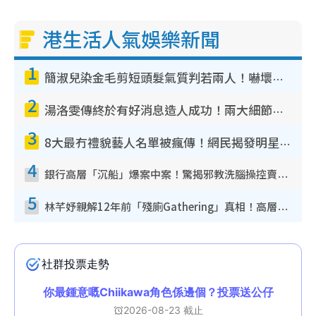
港生活人氣娛樂新聞
1
簡淑兒染金毛剪短頭髮氣質判若兩人！嚇壞老公麥大力都認唔出：「你做咩事？」
2
湯洛雯傳終於有好消息造人成功！兩大細節曝孕味極濃惹猜測：大肚婆先會咁！
3
8大最冇禮貌藝人名單被瘋傳！網民揭發明星真面目 一致數臭呢位係無品天花板？
4
銀行高層「沉船」爆案中案！驚揭邪教洗腦操控賣淫被吞600萬 幕後黑手講多錯多
5
林芊妤親解12年前「殘廁Gathering」真相！高層解約一句話重創尊嚴至今拒返TVB