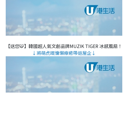
【送您🐯】韓國超人氣文創品牌MUZIK TIGER 冰感風扇！
↓將萌虎嘅慵懶療癒帶返屋企↓