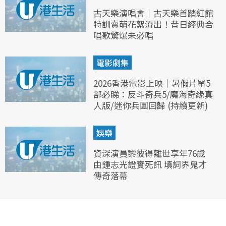
古天樂演唱會｜古天樂首踏紅館
特訓賣萌花絮流出！昔日經典合
唱歌驚爆未必唱
電影劇集
2026香港電影上映｜暑假片單5
部必睇：反斗奇兵5/魔海奇緣真
人版/迷你兵團回歸 (持續更新)
娛樂
資深演員黎彼得離世享年76歲
由鍾志光證實死訊 填詞界鬼才
傳奇落幕