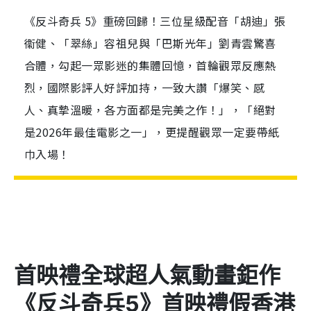
《反斗奇兵 5》重磅回歸！三位星級配音「胡迪」張
衞健、「翠絲」容祖兒與「巴斯光年」劉青雲驚喜
合體，勾起一眾影迷的集體回憶，首輪觀眾反應熱
烈，國際影評人好評加持，一致大讚「爆笑、感
人、真摯溫暖，各方面都是完美之作！」，「絕對
是2026年最佳電影之一」，更提醒觀眾一定要帶紙
巾入場！
首映禮全球超人氣動畫鉅作
《反斗奇兵
5
》首映禮假香港