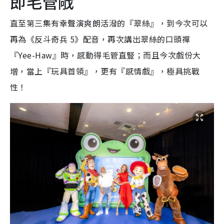
即毛管戙
直至第三集有幸聲演爽朗活潑的『翠絲』，到今次可以
再為《反斗奇兵
5
》配音，再次講出翠絲的口頭禪
『
Yee-Haw
』時，感動得毛
管直豎；而且今次戲份大
增，當上『玩具首領』，更有『感情戲』，極具挑戰
性
！