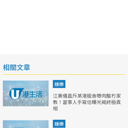
相關文章
娛樂
江美儀直斥某港姐食嘢肉酸冇家
教！當事人手寫信曝光揭終極真
相
娛樂