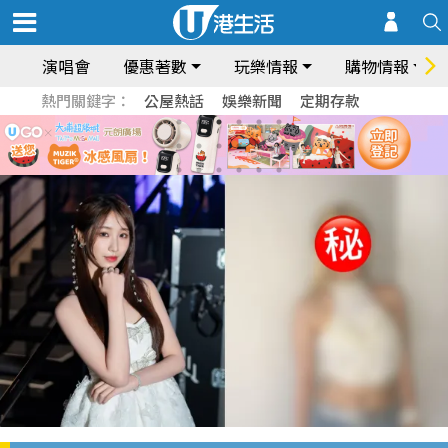
演唱會
優惠著數
玩樂情報
購物情報
熱門關鍵字：
公屋熱話
娛樂新聞
定期存款