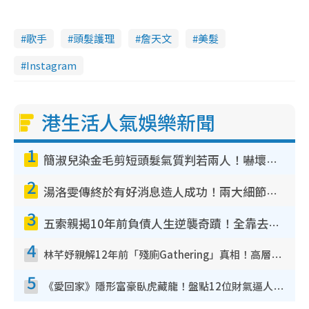
歌手
頭髮護理
詹天文
美髮
Instagram
港生活人氣娛樂新聞
1
簡淑兒染金毛剪短頭髮氣質判若兩人！嚇壞老公麥大力都認唔出：「你做咩事？」
2
湯洛雯傳終於有好消息造人成功！兩大細節曝孕味極濃惹猜測：大肚婆先會咁！
3
五索親揭10年前負債人生逆襲奇蹟！全靠去一地方轉運後即遇上馬先生
4
林芊妤親解12年前「殘廁Gathering」真相！高層解約一句話重創尊嚴至今拒返TVB
5
《愛回家》隱形富豪臥虎藏龍！盤點12位財氣逼人的有錢藝人：呢位靚女3億身家唔憂做