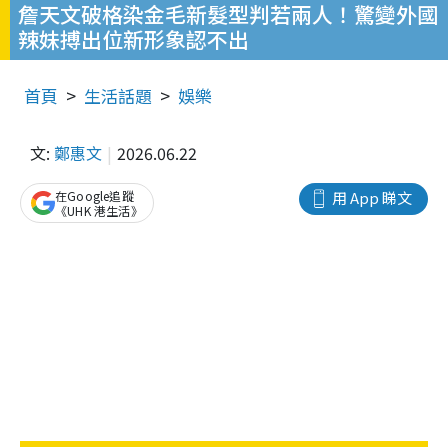
詹天文破格染金毛新髮型判若兩人！驚變外國
辣妹搏出位新形象認不出
首頁
生活話題
娛樂
文:
鄭惠文
2026.06.22
在Google追蹤
用 App 睇文
《UHK 港生活》