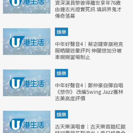
資深演員黎彼得離世享年76歲
由鍾志光證實死訊 填詞界鬼才
傳奇落幕
娛樂
中年好聲音4｜蔡宓婕穿旗袍克
服晒腿迷暈評判 伸腿想加分被
車婉婉當場制止
娛樂
中年好聲音4｜鄭仲豪自彈自唱
《想你》 改編Swing Jazz獲林
志美高度評價
娛樂
古天樂演唱會｜古天樂首踏紅館
特訓賣萌花絮流出！昔日經典合