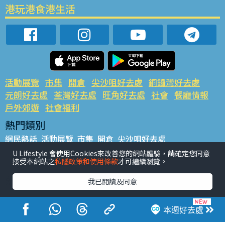
港玩港食港生活
活動展覽
市集
開倉
尖沙咀好去處
銅鑼灣好去處
元朗好去處
荃灣好去處
旺角好去處
社會
餐廳情報
戶外郊遊
社會福利
熱門類別
網民熱話
活動展覽
市集
開倉
尖沙咀好去處
銅鑼灣好去處
元朗好去處
荃灣好去處
旺角好去處
社會
U Lifestyle 會使用Cookies來改善您的網站體驗，請確定您同意
接受本網站之
私隱政策和使用條款
才可繼續瀏覽。
餐廳情報
戶外郊遊
熱門標籤
我已閱讀及同意
#UGO搵好去處
#人氣活動推介
#美食社群熱話
#親子玩樂好去處
#ULifestyle應用程式
#限時搶
本週好去處
#UJetso禮物放送
#ULifestyle商戶中心
#著數
#網絡熱話