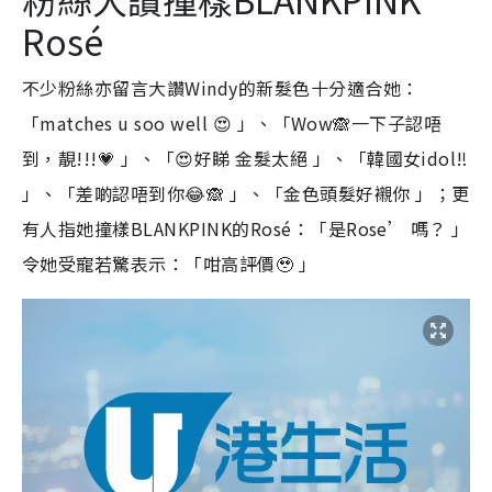
Rosé
不少粉絲亦留言大讚Windy的新髮色十分適合她：
「matches u soo well 😍 」、「Wow🙈一下子認唔
到，靚!!!💗 」、「😍好睇 金髮太絕 」、「韓國女idol‼️
」、「差啲認唔到你😂🙈 」、「金色頭髮好襯你 」；更
有人指她撞樣BLANKPINK的Rosé：「是Rose’ 嗎？ 」
令她受寵若驚表示：「咁高評價🥹 」