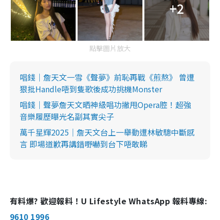
+2
點擊圖片放大
唱錢｜詹天文一雪《聲夢》前恥再戰《煎熬》 曾遭
狠批Handle唔到隻歌後成功挑機Monster
唱錢｜聲夢詹天文晒神級唱功撇甩Opera腔！超強
音樂履歷曝光名副其實尖子
萬千星輝2025｜詹天文台上一舉動遭林敏驄中斷感
言 即場道歉再講錯嘢嚇到台下唔敢睇
有料爆? 歡迎報料！U Lifestyle WhatsApp 報料專線:
9610 1996