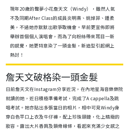
現年20歲的聲夢小花詹天文（Windy），雖然人氣
不及同期After Class的成員炎明熹、姚焯菲、鍾柔
美，不過她亦默默出歌爭取機會。早前更宣佈即將
舉辦首個個人演唱會，而為了向粉絲帶來耳目一新
的感覺，她更特意染了一頭金髮，新造型引起網上
熱討！
詹天文破格染一頭金髮
日前詹天文在Instagram分享近況，在內地星海音樂樂院
就讀的她，近日積極準備考試，完成了A cappella及跳
唱考試。她亦貼出多張當日的相片，相中可見Windy身
穿白色平口上衣及牛仔褲，配上珍珠頸鏈，化上精緻的
妝容。露出大片香肩及鎖骨線條，看起來充滿少女感之