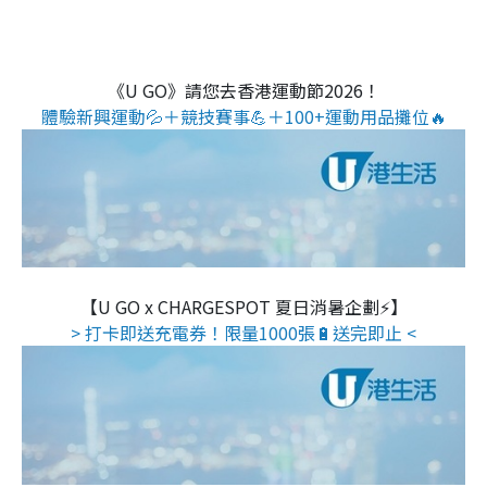
《U GO》請您去香港運動節2026！
體驗新興運動💦＋競技賽事💪＋100+運動用品攤位🔥
【U GO x CHARGESPOT 夏日消暑企劃⚡】
> 打卡即送充電券！限量1000張🔋送完即止 <