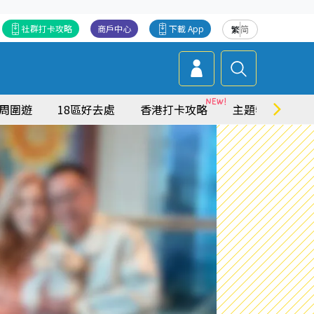
社群打卡攻略
商戶中心
下載 App
繁
简
周圍遊
18區好去處
香港打卡攻略
主題特集