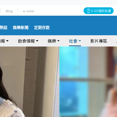
Blog
e-zone
U GO搵好去處
熱話
娛樂新聞
定期存款
情報
飲食情報
娛樂
社會
影片專區