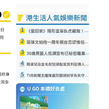
港生活人氣娛樂新聞
1
近日
《愛回家》隱形富豪臥虎藏龍！盤點12位財氣逼人的有錢藝人：呢位靚女3億身家唔憂做
袋同
2
葉蒨文拍拖一周年親自否認情侶關係？！被質疑感情造假竟稱GM「普通同事」
3
30歲男藝人低調宣布已秘密離巢！人氣急跌變失蹤人口︰「這幾年過得並不容易」
4
簡淑兒染金毛剪短頭髮氣質判若兩人！嚇壞老公麥大力都認唔出：「你做咩事？」
5
嘉欣身
TVB新聞主播陳嘉欣鏡頭前罕有失守！遭林超英一句說話突襲嚇親當場大笑
上完全
U GO 本週好去處