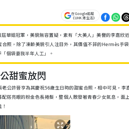
在Google追蹤
《UHK 港生活》
冠軍和首屆華姐冠軍，美貌無容置疑，素有「大美人」美譽的李嘉欣
合照，除了凍齡美貌引人注目外，其價值不菲的Hermès手
呼「個袋要我半年人工」。
老公甜蜜放閃
張老公許晉亨為其慶祝56歲生日時的甜蜜合照，相中可見，李
再配搭亮眼的粉金色長捲髮，整個人散發著青春少女氣息，面
佳！