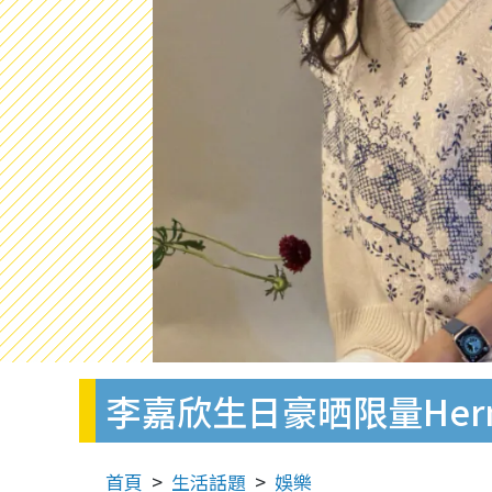
李嘉欣生日豪晒限量He
首頁
生活話題
娛樂