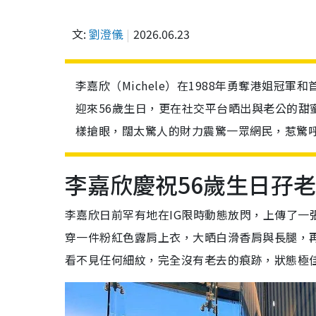
文:
劉澄儀
2026.06.23
李嘉欣（Michele）在1988年勇奪港姐
迎來56歲生日，更在社交平台晒出與老公的甜蜜
樣搶眼，闊太驚人的財力震驚一眾網民，惹驚
李嘉欣慶祝56歲生日孖
李嘉欣日前罕有地在IG限時動態放閃，上傳了一
穿一件粉紅色露肩上衣，大晒白滑香肩與長腿，
看不見任何細紋，完全沒有老去的痕跡，狀態極