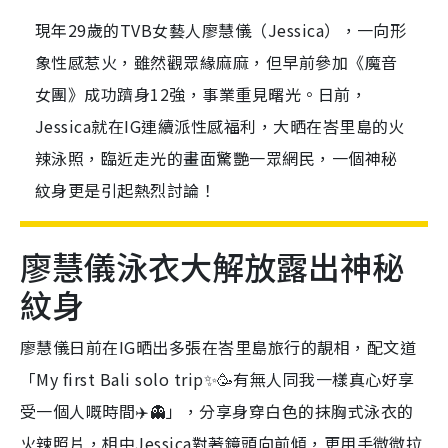
現年29歲的TVB女藝人廖慧儀（Jessica），一向形
象性感惹火，雖然觀眾緣麻麻，但早前參加《魔音
女團》成功躋身12強，事業重見曙光。日前，
Jessica就在IG連續派性感福利，大晒在峇里島的火
辣泳照，臨近走光的畫面驚艷一眾網民，一個神秘
紋身更是引起熱烈討論！
廖慧儀泳衣大解放露出神秘
紋身
廖慧儀日前在IG晒出多張在峇里島旅行的靚相，配文道
「My first Bali solo trip✨🥳有無人同我一樣真心好享
受一個人嘅時間✈️👻」，分享身穿白色的抹胸式泳衣的
火辣照片，相中Jessica對著鏡頭向前傾，更用手微微拉