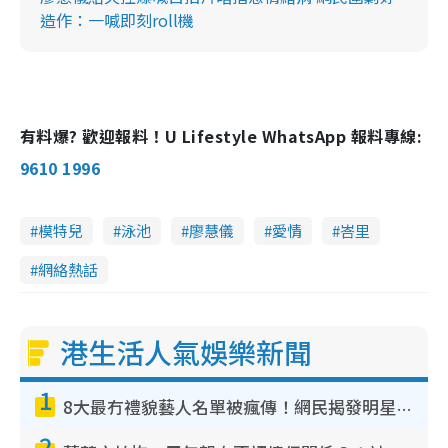
造作：一喊即刻roll機
有料爆? 歡迎報料！U Lifestyle WhatsApp 報料專線:
9610 1996
模特兒
泳池
廖慧儀
愛情
峇里
網絡熱話
港生活人氣娛樂新聞
1
8大最冇禮貌藝人名單被瘋傳！網民揭發明星真面目 一致數臭呢位係無品天花板？
2