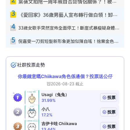
葉蒨文拍拖一周年親自否認情侶關係？！被質疑感情造假竟稱GM「普通同事」
3
《愛回家》36歲男藝人宣布轉行做白領！卸下藝人身份回歸素人平淡生活
4
33歲女歌手突然宣佈全面停工！斷崖式暴瘦疑身體亮紅燈！聲明曝︰將暫時淡出
5
倪嘉雯一刀剪短髮新形象更加似陳自瑤！捨棄金色長髮造型氣質大變超驚喜