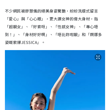
不少網民被廖慧儀的絕美身姿驚艷，紛紛洗版式留言
「愛心」與「心心眼」，更大讚女神的偉大身材，指
「超靚女」、「好索呀」、「性感女神」、「專心唔
到！」、「身材好好啊」、「唔比妳咁靚」和「婀娜多
姿嘅索爆JESSICA」。