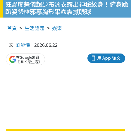
狂野廖慧儀超少布泳衣露出神秘紋身！俯身跪
趴姿勢極邪惡胸形畢露震撼眼球
首頁
生活話題
娛樂
文:
劉澄儀
2026.06.22
在Google追蹤
用 App 睇文
《UHK 港生活》