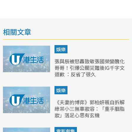
相關文章
娛樂
張與辰被怒轟致敬張國榮變醜化
哥哥！引爆公關災難後IG千字文
道歉 ：反省了很久
娛樂
《夫妻的博弈》郭柏妍親自拆解
綠茶小三無辜妝容：「重手胭脂
妝」落足心思有玄機
電影劇集