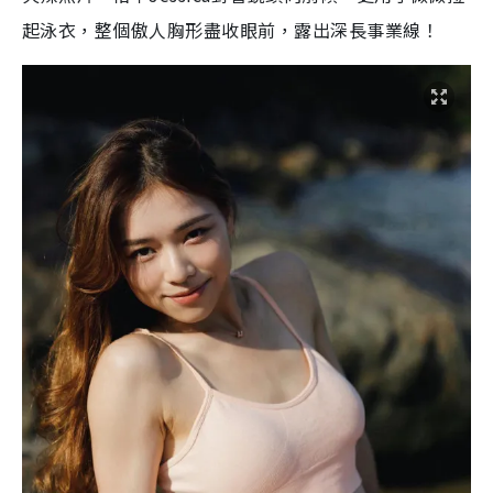
起泳衣，整個傲人胸形盡收眼前，露出深長事業線！