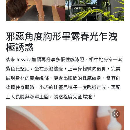
邪惡角度胸形畢露春光乍洩
極誘惑
後來Jessica加碼再分享多張性感泳照，相中她身穿一套
紫色比堅尼，坐在泳池邊緣，上半身輕微向後仰，完美
展現身材的黃金線條，更露出腰間的性感紋身，當其向
後撐住身體時，小巧的比堅尼褲子一度臨近走光，再配
上大長腿與澎湃上圍，誘惑程度完全爆燈！