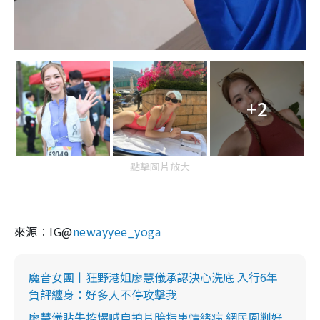
+2
點擊圖片放大
來源︰IG@
newayyee_yoga
魔音女團丨狂野港姐廖慧儀承認決心洗底 入行6年
負評纏身：好多人不停攻擊我
廖慧儀貼失控爆喊自拍片暗指患情緒病 網民圍剿好