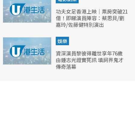
功夫女足香港上映｜票房突破21
億！即睇演員陣容：蔡思貝/劉
嘉玲/佐藤健特別演出
娛樂
資深演員黎彼得離世享年76歲
由鍾志光證實死訊 填詞界鬼才
傳奇落幕