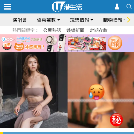
演唱會
優惠著數
玩樂情報
購物情報
熱門關鍵字：
公屋熱話
娛樂新聞
定期存款