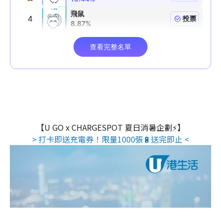
【U GO x CHARGESPOT 夏日消暑企劃⚡】
> 打卡即送充電券！限量1000張🔋送完即止 <