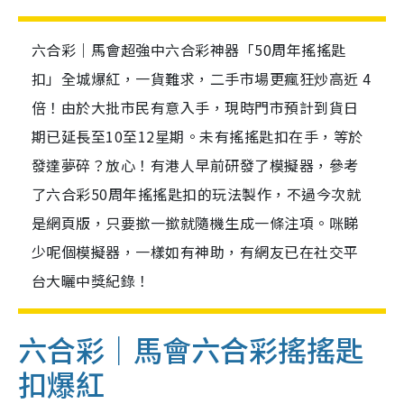
六合彩｜馬會超強中六合彩神器「50周年搖搖匙
扣」全城爆紅，一貨難求，二手市場更瘋狂炒高近 4
倍！由於大批市民有意入手，現時門市預計到貨日
期已延長至10至12星期。未有搖搖匙扣在手，等於
發達夢碎？放心！有港人早前研發了模擬器，參考
了六合彩50周年搖搖匙扣的玩法製作，不過今次就
是網頁版，只要撳一撳就隨機生成一條注項。咪睇
少呢個模擬器，一樣如有神助，有網友已在社交平
台大曬中獎紀錄！
六合彩｜馬會六合彩搖搖匙
扣爆紅