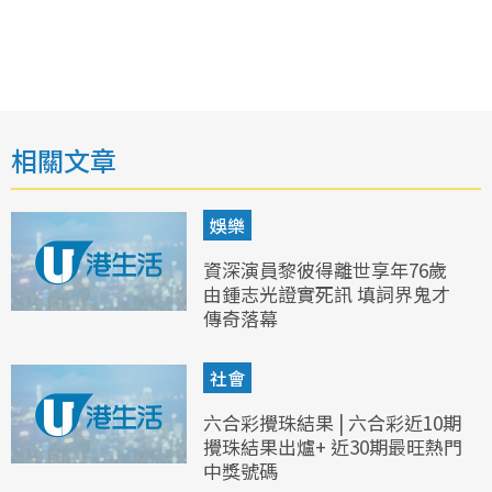
相關文章
娛樂
資深演員黎彼得離世享年76歲
由鍾志光證實死訊 填詞界鬼才
傳奇落幕
社會
六合彩攪珠結果 | 六合彩近10期
攪珠結果出爐+ 近30期最旺熱門
中獎號碼