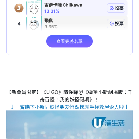
【新會員限定】《U GO》請你睇👹《蠟筆小新劇場版：千
奇百怪！我的妖怪假期》！
↓一齊睇下小新同妖怪朋友們點樣聯手拯救屋企人啦↓