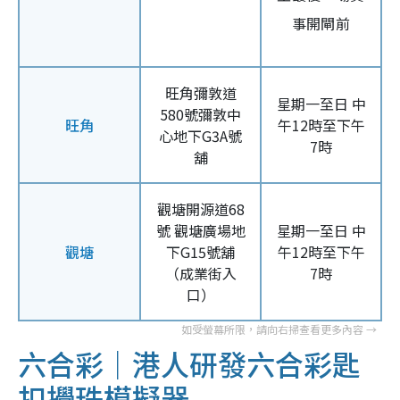
事開閘前
旺角彌敦道
星期一至日 中
580號彌敦中
旺角
午12時至下午
心地下G3A號
7時
舖
觀塘開源道68
號 觀塘廣場地
星期一至日 中
觀塘
下G15號舖
午12時至下午
（成業街入
7時
口）
六合彩｜港人研發六合彩匙
扣攪珠模擬器