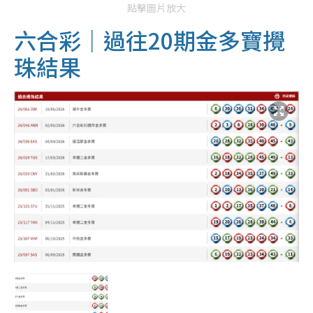
點擊圖片放大
六合彩｜過往20期金多寶攪
珠結果