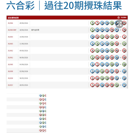
六合彩｜過往20期攪珠結果