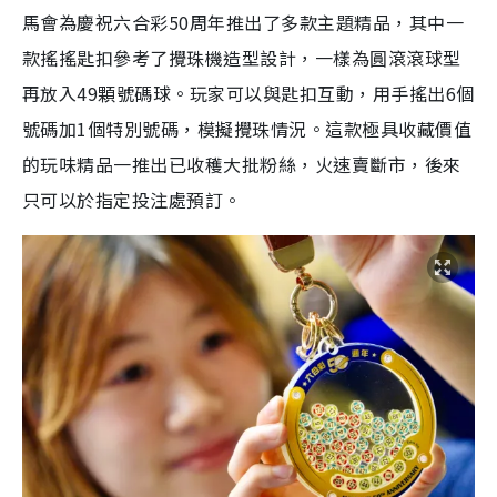
馬會為慶祝六合彩50周年推出了多款主題精品，其中一
款搖搖匙扣參考了攪珠機造型設計，一樣為圓滾滾球型
再放入49顆號碼球。玩家可以與匙扣互動，用手搖出6個
號碼加1個特別號碼，模擬攪珠情況。這款極具收藏價值
的玩味精品一推出已收穫大批粉絲，火速賣斷市，後來
只可以於指定投注處預訂。