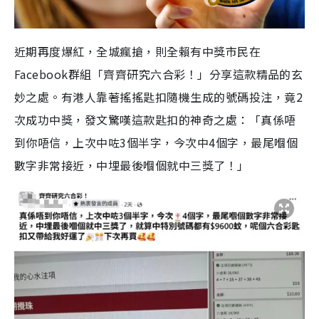
近期再度爆紅，全城瘋搶，則全賴有中獎市民在
Facebook群組「齊齊研究六合彩！」分享這款精品的玄
妙之處。有港人靠著搖搖匙扣隨機生成的號碼投注，竟2
次成功中獎，發文驚嘆這款匙扣的神奇之處：「真係唔
到你唔信，上次中咗3個半字，今次中4個字，最尾嗰個
數字非常接近，中埋最後嗰個就中三獎了！」