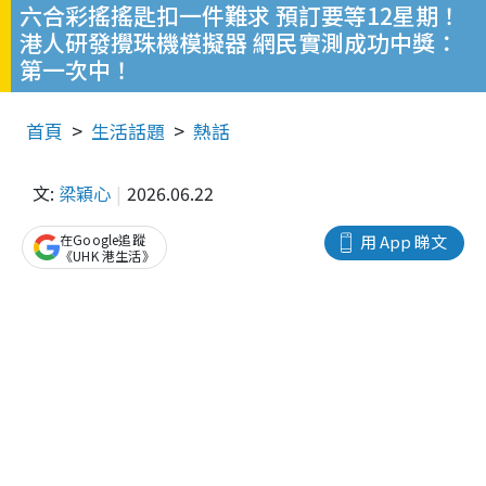
六合彩搖搖匙扣一件難求 預訂要等12星期！
港人研發攪珠機模擬器 網民實測成功中獎：
第一次中！
首頁
生活話題
熱話
文:
梁穎心
2026.06.22
在Google追蹤
用 App 睇文
《UHK 港生活》