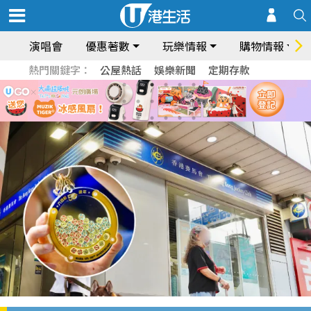
演唱會
優惠著數
玩樂情報
購物情報
熱門關鍵字：
公屋熱話
娛樂新聞
定期存款