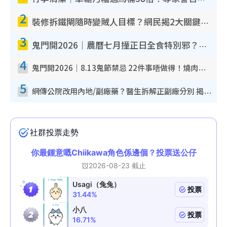
2
裝修拆鐵閘隨時變賊人目標？網民揭2大關鍵用途：裝新式等於白裝？附新舊鐵閘分別
3
鬼門開2026｜農曆七月撞正日全食特別邪？專家警告切忌做一事！揭4大禁忌+2招保平安
4
鬼門開2026｜8.13鬼節禁忌 22件事唔做得！燒肉、刺身要少食？半夜勿吹口哨/打呢個電話
5
網傳公院改用內地/副廠藥？醫生拆解正副廠分別 揭4類人換藥隨時出事