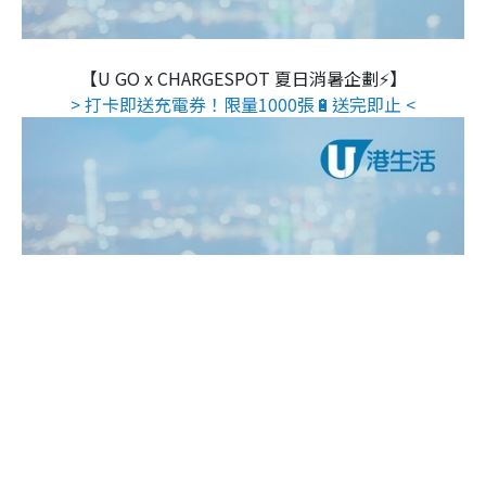
【U GO x CHARGESPOT 夏日消暑企劃⚡】
> 打卡即送充電券！限量1000張🔋送完即止 <