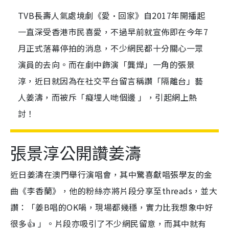
TVB長壽人氣處境劇《愛·回家》自2017年開播起
一直深受香港市民喜愛，不過早前就宣佈即在今年7
月正式落幕停拍的消息，不少網民都十分關心一眾
演員的去向。而在劇中飾演「龔燁」一角的張景
淳，近日就因為在社交平台留言稱讚「隔離台」藝
人姜濤，而被斥「癡埋人哋個邊 」，引起網上熱
討！
張景淳公開讚姜濤
近日姜濤在澳門舉行演唱會，其中驚喜獻唱張學友的金
曲《李香蘭》，他的粉絲亦將片段分享至threads，並大
讚：「
姜B唱的OK喎，現場都幾穩，實力比我想象中好
很多👍
」。片段亦吸引了不少網民留意，而其中就有