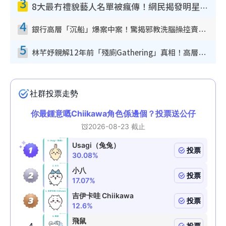
3
8大最冇禮貌藝人名單被瘋傳！網民揭發明星真面目 一致數臭呢位係無品天花板？
4
銀行高層「沉船」爆案中案！驚揭邪教洗腦操控賣淫被吞600萬 幕後黑手講多錯多
5
林芊妤親解12年前「殘廁Gathering」真相！高層解約一句話重創尊嚴至今拒返TVB