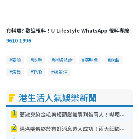
有料爆? 歡迎報料！U Lifestyle WhatsApp 報料專線:
9610 1996
姜濤
歌手
網絡熱話
演唱會
歌曲
演員
TVB
張景淳
港生活人氣娛樂新聞
1
簡淑兒染金毛剪短頭髮氣質判若兩人！嚇壞老公麥大力都認唔出：「你做咩事？」
2
湯洛雯傳終於有好消息造人成功！兩大細節曝孕味極濃惹猜測：大肚婆先會咁！