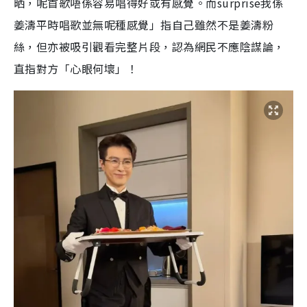
晒，呢首歌唔係容易唱得好或有感覺。而surprise我係
姜濤平時唱歌並無呢種感覺」指自己雖然不是姜濤粉
絲，但亦被吸引觀看完整片段，認為網民不應陰謀論，
直指對方「心眼何壞」！