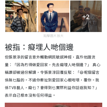
+2
點擊圖片放大
被指：癡埋人哋個邊
但張景淳的留言意外觸動網民敏感神經，直斥他蹭流
量：「因為冇得做愛回家，先去癡埋人哋個邊？」 真心
稱讚卻被過份解讀，令張景淳回覆反駁：「😆呢個留言
係無乜腦的。不過你牽扯到愛回家心眼咁壞，覆你。我
係TVB藝人，癡乜？會得到乜實際利益你話返我知？」
表示自己根本沒有任何得益。