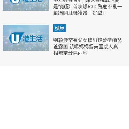
是懷疑》首次爆Rap 臨危不亂一
腳踢開耳機獲讚「好型」
娛樂
劉穎鏇罕有父女檔出鏡髮型師爸
爸露面 親曝媽媽留美國感人真
相無奈分隔兩地