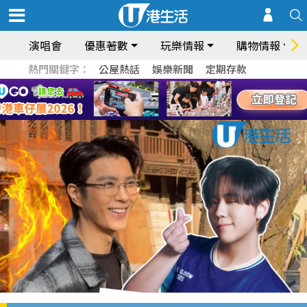
演唱會
優惠著數
玩樂情報
購物情報
熱門關鍵字：
公屋熱話
娛樂新聞
定期存款