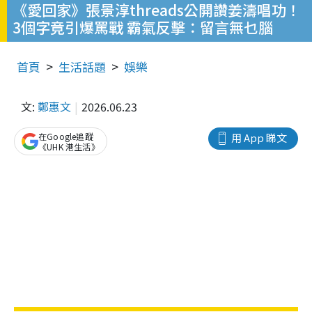
《愛回家》張景淳threads公開讚姜濤唱功！
3個字竟引爆罵戰 霸氣反擊：留言無乜腦
首頁
生活話題
娛樂
文:
鄭惠文
2026.06.23
在Google追蹤
用 App 睇文
《UHK 港生活》