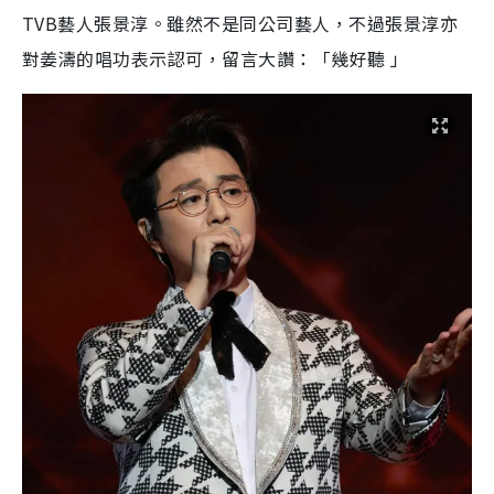
TVB藝人張景淳。雖然不是同公司藝人，不過張景淳亦
對姜濤的唱功表示認可，留言大讚：「幾好聽 」