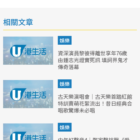
相關文章
娛樂
資深演員黎彼得離世享年76歲
由鍾志光證實死訊 填詞界鬼才
傳奇落幕
娛樂
古天樂演唱會｜古天樂首踏紅館
特訓賣萌花絮流出！昔日經典合
唱歌驚爆未必唱
娛樂
中年好聲音4｜鄭家聲挑戰《愛