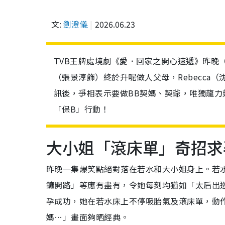
文:
劉澄儀
2026.06.23
TVB王牌處境劇《愛．回家之開心速遞》昨晚（
（張景淳飾）終於升呢做人父母，Rebecca
訊後，爭相表示要做BB契媽、契爺，唯獨龍
「保B」行動！
大小姐「滾床單」奇招求
昨晚一集爆笑點絕對落在若水和大小姐身上。若
鑣開路」等應有盡有，令她每刻均猶如「太后出
孕成功，她在若水床上不停吸胎氣及滾床單，動
媽…」畫面夠晒經典。