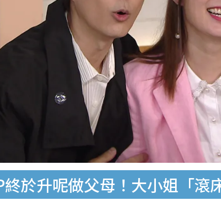
P終於升呢做父母！大小姐「滾