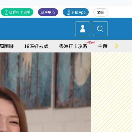
社群打卡攻略
商戶中心
下載 App
繁
简
周圍遊
18區好去處
香港打卡攻略
主題特集