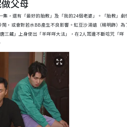
呢做父母
一集，還有「最好的胎教」及「我的24個老婆」。「胎教」劇
吵鬧，或會對若水BB產生不良影響。虹豆沙湯遠（楊明飾）為
「唐三藏」上身使出「羊咩咩大法」，在2人耳邊不斷唸咒「咩
。