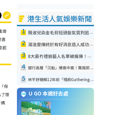
港生活人氣娛樂新聞
1
龔燁
簡淑兒染金毛剪短頭髮氣質判若兩人！嚇壞老公麥大力都認唔出：「你做咩事？」
悉喜
2
湯洛雯傳終於有好消息造人成功！兩大細節曝孕味極濃惹猜測：大肚婆先會咁！
發起
3
8大最冇禮貌藝人名單被瘋傳！網民揭發明星真面目 一致數臭呢位係無品天花板？
4
銀行高層「沉船」爆案中案！驚揭邪教洗腦操控賣淫被吞600萬 幕後黑手講多錯多
5
林芊妤親解12年前「殘廁Gathering」真相！高層解約一句話重創尊嚴至今拒返TVB
「保
U GO 本週好去處
為了懷
好媽