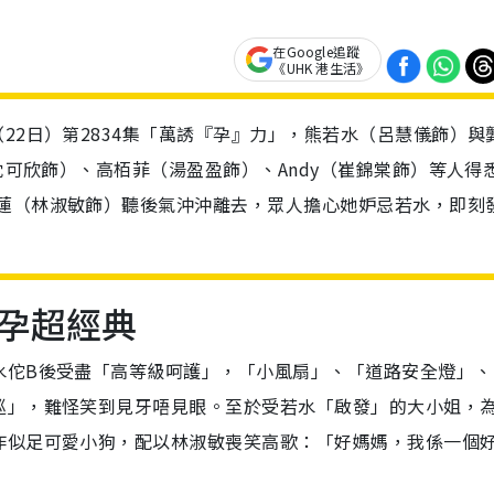
在Google追蹤
《UHK 港生活》
22日）第2834集「萬誘『孕』力」，熊若水（呂慧儀飾）與
（沈可欣飾）、高栢菲（湯盈盈飾）、Andy（崔錦棠飾）等人得
力蓮（林淑敏飾）聽後氣沖沖離去，眾人擔心她妒忌若水，即刻
孕超經典
水佗B後受盡「高等級呵護」，「小風扇」、「道路安全燈」、
巡」，難怪笑到見牙唔見眼。至於受若水「啟發」的大小姐，
作似足可愛小狗，配以林淑敏喪笑高歌：「好媽媽，我係一個