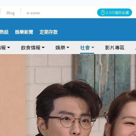
Blog
e-zone
U GO搵好去處
熱話
娛樂新聞
定期存款
情報
飲食情報
娛樂
社會
影片專區