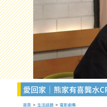
愛回家｜熊家有喜龔水C
首頁
生活話題
電影劇集