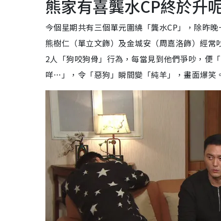
熊家有喜龔水CP終於升
今個星期共有三個單元圍繞「龔水CP」，除昨晚
熊樹仁（單立文飾）及金城安（周嘉洛飾）經常
2人「狗咬狗骨」行為，每當見到他們爭吵，便
咩…」，令「惡狗」瞬間變「純羊」，畫面爆笑