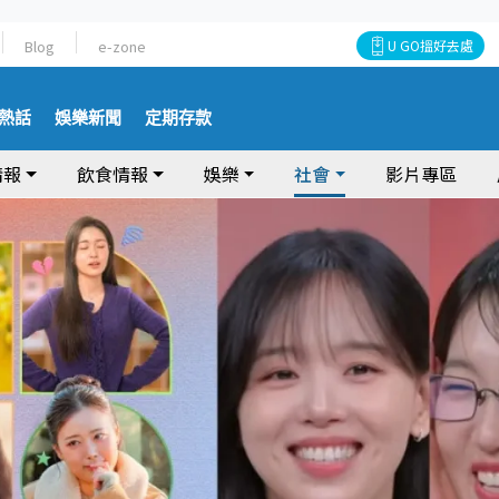
Blog
e-zone
U GO搵好去處
熱話
娛樂新聞
定期存款
情報
飲食情報
娛樂
社會
影片專區