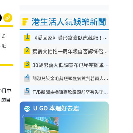
港生活人氣娛樂新聞
1
正式
《愛回家》隱形富豪臥虎藏龍！盤點12位財氣逼人的有錢藝人：呢位靚女3億身家唔憂做
享近
2
葉蒨文拍拖一周年親自否認情侶關係？！被質疑感情造假竟稱GM「普通同事」
3
30歲男藝人低調宣布已秘密離巢！人氣急跌變失蹤人口︰「這幾年過得並不容易」
4
簡淑兒染金毛剪短頭髮氣質判若兩人！嚇壞老公麥大力都認唔出：「你做咩事？」
5
節目中
TVB新聞主播陳嘉欣鏡頭前罕有失守！遭林超英一句說話突襲嚇親當場大笑
：節目
U GO 本週好去處