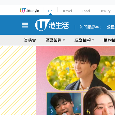
HK
Travel
Food
Beauty
熱門關鍵字：
公屋
演唱會
優惠著數
玩樂情報
購物