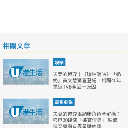
相關文章
娛樂
夫妻的博弈｜《嚦咕嚦咕》「奶
奶」黃文慧驚喜登場！相隔40年
重返TVB全因一原因
電影劇集
夫妻的博弈張頴康角色全解構：
狠甩30磅演「媽寶渣男」 肢體
搞笑獲讚有周星馳底蘊