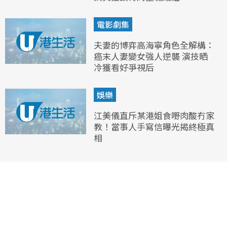
電影劇集
夫妻的博弈高海寧角色全解構：
癌末人妻變女強人逆襲 演技晒
冷獲看好爭視后
娛樂
江美儀直斥某港姐食嘢肉酸冇家
教！當事人手寫信曝光揭終極真
相