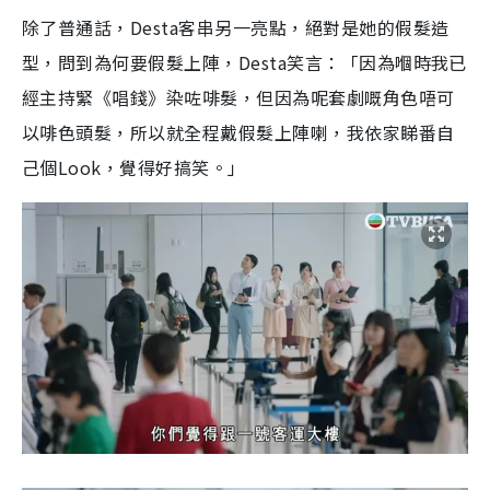
除了普通話，Desta客串另一亮點，絕對是她的假髮造
型，問到為何要假髮上陣，Desta笑言：「因為嗰時我已
經主持緊《唱錢》染咗啡髮，但因為呢套劇嘅角色唔可
以啡色頭髮，所以就全程戴假髮上陣喇，我依家睇番自
己個Look，覺得好搞笑。」