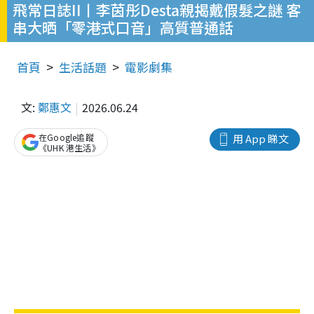
飛常日誌II丨李茵彤Desta親揭戴假髮之謎 客
串大晒「零港式口音」高質普通話
首頁
生活話題
電影劇集
文:
鄭惠文
2026.06.24
在Google追蹤
用 App 睇文
《UHK 港生活》