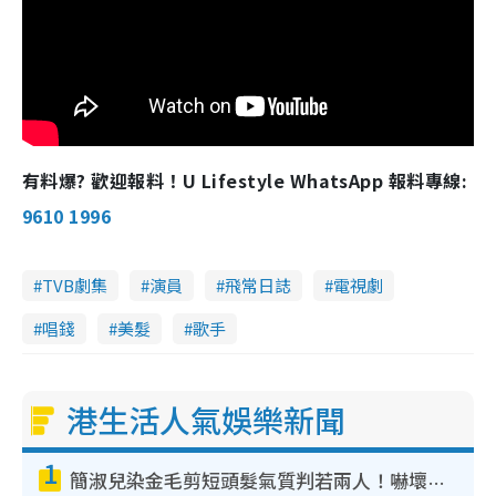
有料爆? 歡迎報料！U Lifestyle WhatsApp 報料專線:
9610 1996
TVB劇集
演員
飛常日誌
電視劇
唱錢
美髮
歌手
港生活人氣娛樂新聞
1
簡淑兒染金毛剪短頭髮氣質判若兩人！嚇壞老公麥大力都認唔出：「你做咩事？」