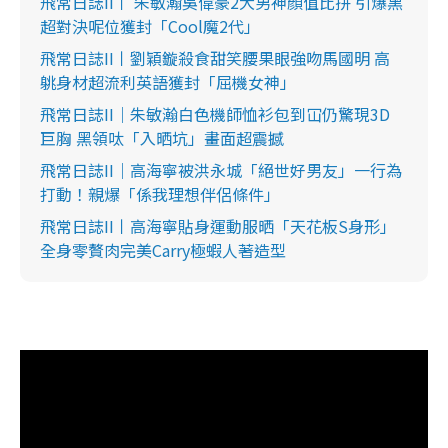
飛常日誌II丨 朱敏瀚吳偉豪2大男神顏值比拼 引爆黑
超對決呢位獲封「Cool魔2代」
飛常日誌II丨劉穎鏇殺食甜笑腰果眼強吻馬國明 高
䠷身材超流利英語獲封「屈機女神」
飛常日誌II｜朱敏瀚白色機師恤衫包到冚仍驚現3D
巨胸 黑領呔「入晒坑」畫面超震撼
飛常日誌II｜高海寧被洪永城「絕世好男友」一行為
打動！親爆「係我理想伴侶條件」
飛常日誌II丨高海寧貼身運動服晒「天花板S身形」
全身零贅肉完美Carry極蝦人著造型