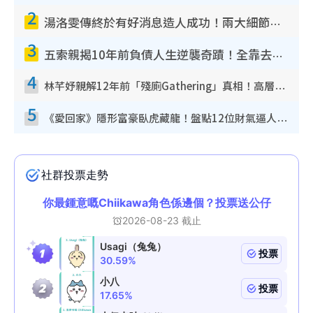
2
湯洛雯傳終於有好消息造人成功！兩大細節曝孕味極濃惹猜測：大肚婆先會咁！
3
五索親揭10年前負債人生逆襲奇蹟！全靠去一地方轉運後即遇上馬先生
4
林芊妤親解12年前「殘廁Gathering」真相！高層解約一句話重創尊嚴至今拒返TVB
5
《愛回家》隱形富豪臥虎藏龍！盤點12位財氣逼人的有錢藝人：呢位靚女3億身家唔憂做