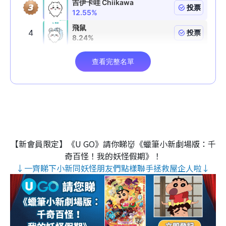
【新會員限定】《U GO》請你睇👹《蠟筆小新劇場版：千
奇百怪！我的妖怪假期》！
↓一齊睇下小新同妖怪朋友們點樣聯手拯救屋企人啦↓