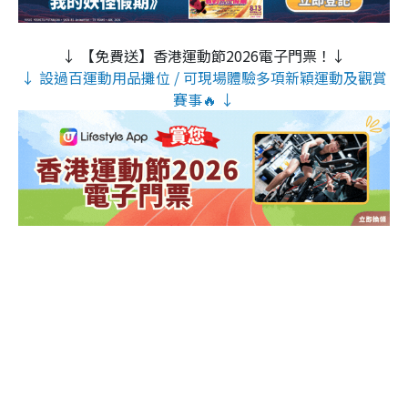
↓ 【免費送】香港運動節2026電子門票！↓
↓ 設過百運動用品攤位 / 可現場體驗多項新穎運動及觀賞
賽事🔥 ↓