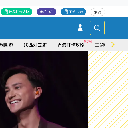
社群打卡攻略
商戶中心
下載 App
繁
简
周圍遊
18區好去處
香港打卡攻略
主題特集