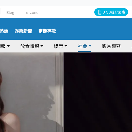
Blog
e-zone
U GO搵好去處
熱話
娛樂新聞
定期存款
情報
飲食情報
娛樂
社會
影片專區