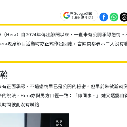
在Google追蹤
《UHK 港生活》
（Hera）自2024年傳出緋聞以來，一直未有公開承認戀情。
era現身節目活動時亦正式作出回應，言談間都表示二人沒有
。
敏瀚
未有正面承認，不過戀情早已是公開的秘密。但早前朱敏瀚就
的說法，Hera亦與男方口徑一致：「係同事。」她又透露自
段時間彼此沒有聯絡。