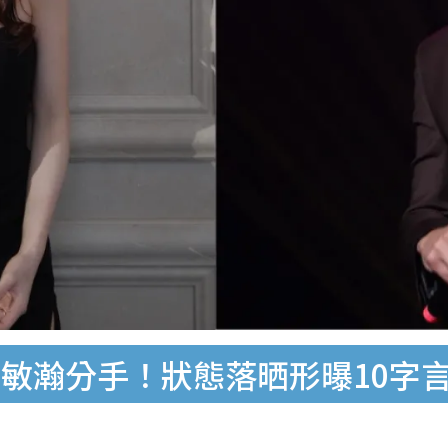
敏瀚分手！狀態落晒形曝10字