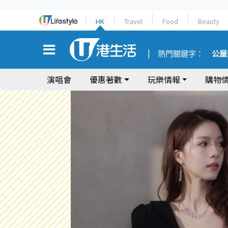
HK
Travel
Food
Beauty
熱門關鍵字：
公屋
演唱會
優惠著數
玩樂情報
購物