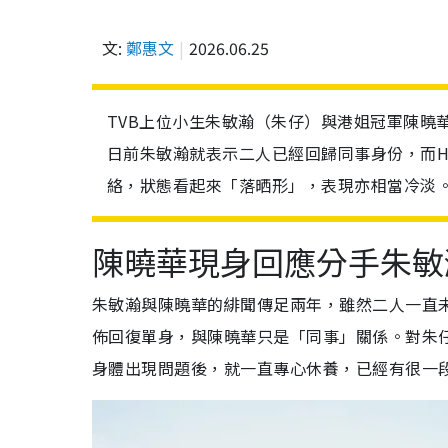
文:
鄭惠文
2026.06.25
TVB上位小生朱敏瀚（朱仔）與港姐冠軍陳曉華
日前朱敏瀚就表示二人已經回歸同事身份，而H
絡，狀態看起來「落晒形」，表現亦相當冷淡
陳曉華現身回應分手朱
朱敏瀚與陳曉華的緋聞傳足兩年，雖然二人一直
佈回復單身，與陳曉華只是「同事」關係。對朱仔
身體出現問題後，就一直專心休養，已經有很一