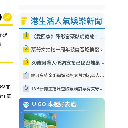
港生活人氣娛樂新聞
1
不過
《愛回家》隱形富豪臥虎藏龍！盤點12位財氣逼人的有錢藝人：呢位靚女3億身家唔憂做
聯
2
葉蒨文拍拖一周年親自否認情侶關係？！被質疑感情造假竟稱GM「普通同事」
3
30歲男藝人低調宣布已秘密離巢！人氣急跌變失蹤人口︰「這幾年過得並不容易」
4
簡淑兒染金毛剪短頭髮氣質判若兩人！嚇壞老公麥大力都認唔出：「你做咩事？」
5
突然宣
TVB新聞主播陳嘉欣鏡頭前罕有失守！遭林超英一句說話突襲嚇親當場大笑
從年頭
U GO 本週好去處