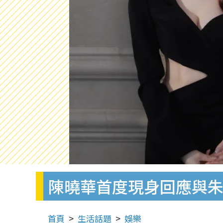
陳曉華首度現身回應與朱
首頁
生活話題
娛樂