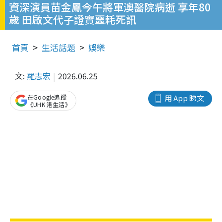
資深演員苗金鳳今午將軍澳醫院病逝 享年80
歲 田啟文代子證實噩耗死訊
首頁
生活話題
娛樂
文:
羅志宏
2026.06.25
在Google追蹤
用 App 睇文
《UHK 港生活》