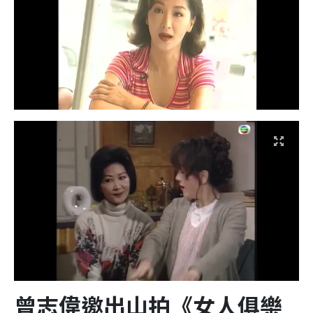
曾志偉邀出山拍《女人俱樂