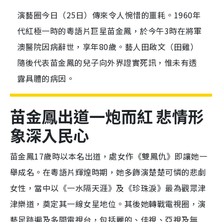
演藝圈今日（25日）傳來令人惋惜的噩耗。1960年
代紅極一時的粵語片巨星苗金鳳，於今午3時在將軍
澳醫院因病辭世，享年80歲。藝人田啟文（田雞）
隨後代表苗金鳳的兒子向外界證實死訊，惟未有透
露具體的病因。
苗金鳳
出道一炮而紅 悲情形
象深入民心
苗金鳳17歲時以本名出道，處女作《雙鳳仇》即讓她一
舉成名。在粵語片輝煌時期，她多飾演楚楚可憐的悲劇
女性，當中以《一水隔天涯》及《珍珠淚》最為觀眾津
津樂道，奠定其一線女星地位。其後她轉戰電視圈，演
藝足跡遍及多間電視台，包括麗的、佳視、亞視及無