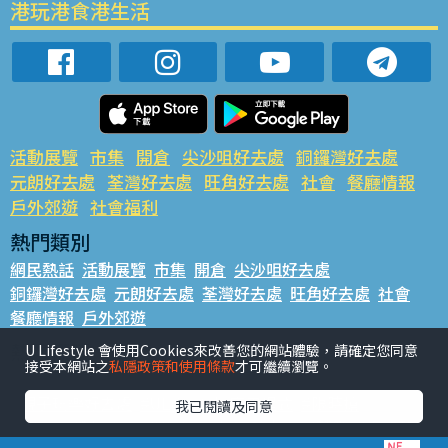
港玩港食港生活
活動展覽
市集
開倉
尖沙咀好去處
銅鑼灣好去處
元朗好去處
荃灣好去處
旺角好去處
社會
餐廳情報
戶外郊遊
社會福利
熱門類別
網民熱話
活動展覽
市集
開倉
尖沙咀好去處
銅鑼灣好去處
元朗好去處
荃灣好去處
旺角好去處
社會
餐廳情報
戶外郊遊
熱門標籤
U Lifestyle 會使用Cookies來改善您的網站體驗，請確定您同意
接受本網站之
私隱政策和使用條款
才可繼續瀏覽。
#UGO搵好去處
#人氣活動推介
#美食社群熱話
#親子玩樂好去處
#ULifestyle應用程式
#限時搶
我已閱讀及同意
#UJetso禮物放送
#ULifestyle商戶中心
#著數
#網絡熱話