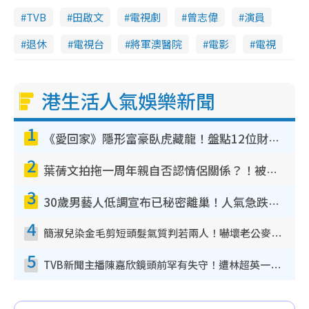
TVB
田啟文
電視劇
曾志偉
演員
退休
電視台
將軍澳醫院
電影
電視
港生活人氣娛樂新聞
1
《愛回家》隱形富豪臥虎藏龍！盤點12位財氣逼人的有錢藝人：呢位靚女3億身家唔憂做
2
葉蒨文拍拖一周年親自否認情侶關係？！被質疑感情造假竟稱GM「普通同事」
3
30歲男藝人低調宣布已秘密離巢！人氣急跌變失蹤人口︰「這幾年過得並不容易」
4
簡淑兒染金毛剪短頭髮氣質判若兩人！嚇壞老公麥大力都認唔出：「你做咩事？」
5
TVB新聞主播陳嘉欣鏡頭前罕有失守！遭林超英一句說話突襲嚇親當場大笑