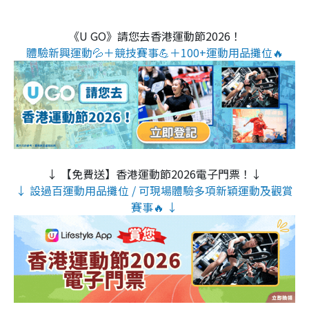
《U GO》請您去香港運動節2026！
體驗新興運動💦＋競技賽事💪＋100+運動用品攤位🔥
↓ 【免費送】香港運動節2026電子門票！↓
↓ 設過百運動用品攤位 / 可現場體驗多項新穎運動及觀賞
賽事🔥 ↓