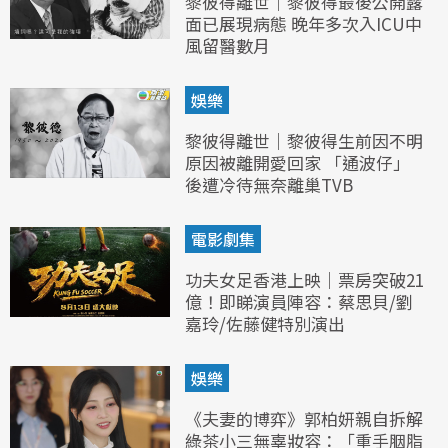
黎彼得離世｜黎彼得最後公開露
面已展現病態 晚年多次入ICU中
風留醫數月
娛樂
黎彼得離世｜黎彼得生前因不明
原因被離開愛回家 「通波仔」
後遭冷待無奈離巢TVB
電影劇集
功夫女足香港上映｜票房突破21
億！即睇演員陣容：蔡思貝/劉
嘉玲/佐藤健特別演出
娛樂
《夫妻的博弈》郭柏妍親自拆解
綠茶小三無辜妝容：「重手胭脂