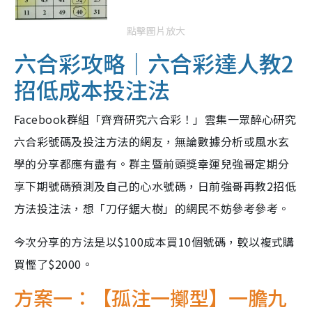
點擊圖片放大
六合彩攻略｜六合彩達人教2
招低成本投注法
Facebook群組「齊齊研究六合彩！」雲集一眾醉心研究
六合彩號碼及投注方法的網友，無論數據分析或風水玄
學的分享都應有盡有。群主暨前頭獎幸運兒強哥定期分
享下期號碼預測及自己的心水號碼，日前強哥再教2招低
方法投注法，想「刀仔鋸大樹」的網民不妨參考參考。
今次分享的方法是以$100成本買10個號碼，較以複式購
買慳了$2000。
方案一：【孤注一擲型】一膽九