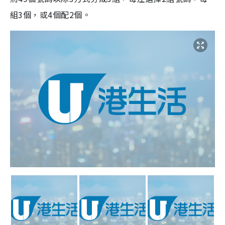
組3個，或4個配2個。