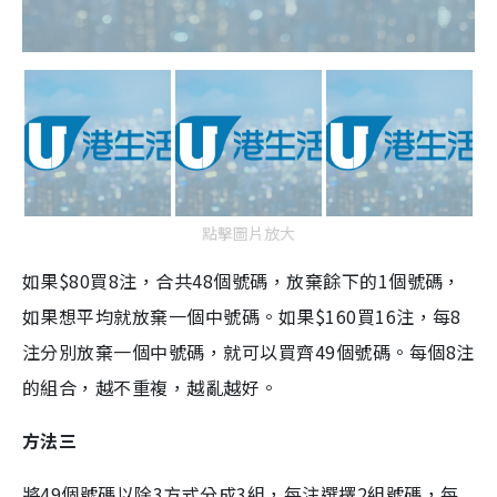
點擊圖片放大
如果$80買8注，合共48個號碼，放棄餘下的1個號碼，
如果想平均就放棄一個中號碼。如果$160買16注，每8
注分別放棄一個中號碼，就可以買齊49個號碼。每個8注
的組合，越不重複，越亂越好。
方法三
將49個號碼以除3方式分成3組，每注選擇2組號碼，每