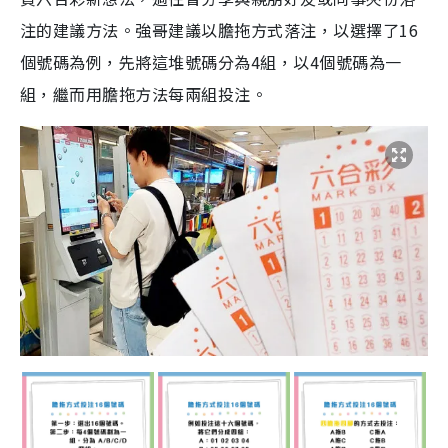
注的建議方法。強哥建議以膽拖方式落注，以選擇了16
個號碼為例，先將這堆號碼分為4組，以4個號碼為一
組，繼而用膽拖方法每兩組投注。