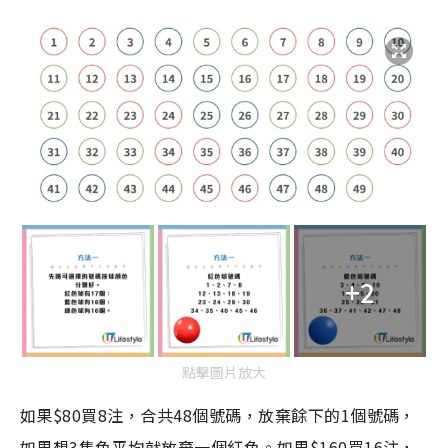
+2
點擊圖片放大
如果$80買8注，合共48個號碼，放棄餘下的1個號碼，
如果想3隻色平均就放棄一個紅色。如果$160買16注，