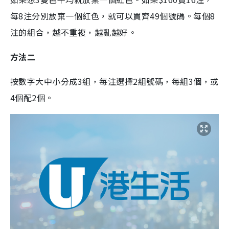
每8注分別放棄一個紅色，就可以買齊49個號碼。每個8
注的組合，越不重複，越亂越好。
方法二
按數字大中小分成3組，每注選擇2組號碼，每組3個，或
4個配2個。