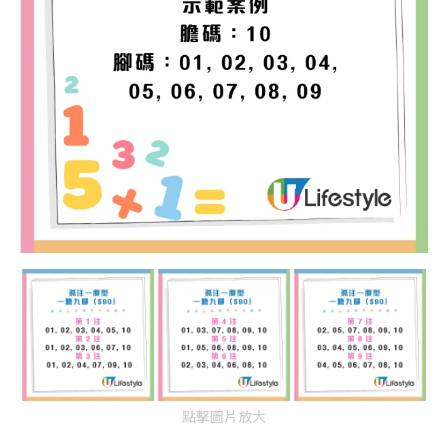
點擊圖片放大