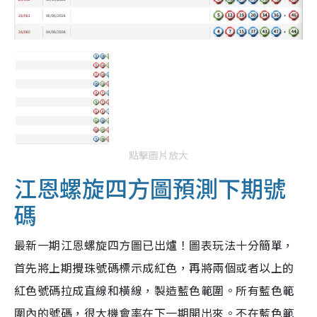
點擊圖片放大
江恩螺旋四方圖預測下期號
碼
最新一期江恩螺旋四方圖已出爐！圖表玩法十分簡單，
首先將上期攪珠號碼標示成紅色，再將兩個或者以上的
紅色號碼拉成直線和橫線，製造藍色範圍。所有藍色範
圍內的號碼，很大機會率在下一期開出來。不在藍色範