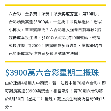
六合彩｜金多寶｜頭獎｜頭獎再度落空，第70期六
合彩頭獎高達$3900萬，一注獨中即提早退休！想以
小博大，單車變摩托？六合彩達人強哥日前再教2招
超低成本投注法，$100以內可以買10個號碼，較複
式投注慳了$2000！把握機會多買幾期，掌握最啱自
己的低成本投注方案及預測號碼方法喇！
$3900萬六合彩星期二攪珠
由於連續4期無人中頭獎，若一注獨中第70期六合彩，即
可獨攬高達$3900萬獎金，相當吸引！第70期六合彩將
於6月30日（星期二）攪珠，截止投注時間為當時9時15
分。