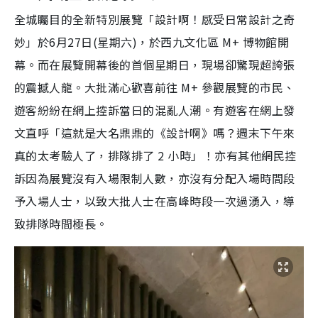
全城矚目的全新特別展覽「設計啊！感受日常設計之奇
妙」於6月27日(星期六)，於西九文化區 M+ 博物館開
幕。而在展覽開幕後的首個星期日，現場卻驚現超誇張
的震撼人龍。大批滿心歡喜前往 M+ 參觀展覽的市民、
遊客紛紛在網上控訴當日的混亂人潮。有遊客在網上發
文直呼「這就是大名鼎鼎的《設計啊》嗎？週末下午來
真的太考驗人了，排隊排了 2 小時」！亦有其他網民控
訴因為展覽沒有入場限制人數，亦沒有分配入場時間段
予入場人士，以致大批人士在高峰時段一次過湧入，導
致排隊時間極長。