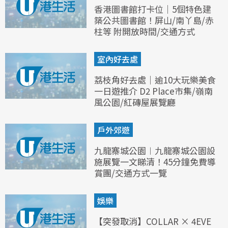
香港圖書館打卡位｜5個特色建
築公共圖書館！屏山/南丫島/赤
柱等 附開放時間/交通方式
室內好去處
荔枝角好去處｜逾10大玩樂美食
一日遊推介 D2 Place市集/嶺南
風公園/紅磚屋展覽廳
戶外郊遊
九龍寨城公園︱九龍寨城公園設
施展覽一文睇清！45分鐘免費導
賞團/交通方式一覽
娛樂
【突發取消】COLLAR × 4EVE