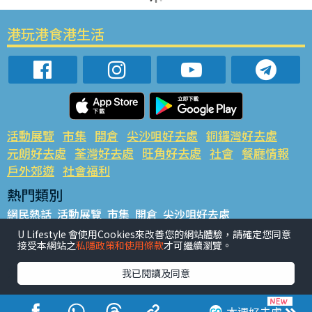
港玩港食港生活
活動展覽
市集
開倉
尖沙咀好去處
銅鑼灣好去處
元朗好去處
荃灣好去處
旺角好去處
社會
餐廳情報
戶外郊遊
社會福利
熱門類別
網民熱話
活動展覽
市集
開倉
尖沙咀好去處
銅鑼灣好去處
元朗好去處
荃灣好去處
旺角好去處
社會
U Lifestyle 會使用Cookies來改善您的網站體驗，請確定您同意
接受本網站之
私隱政策和使用條款
才可繼續瀏覽。
餐廳情報
戶外郊遊
熱門標籤
我已閱讀及同意
#UGO搵好去處
#人氣活動推介
#美食社群熱話
#親子玩樂好去處
#ULifestyle應用程式
#限時搶