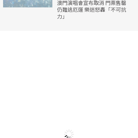
澳門演唱會宣布取消 門票售罄
仍難逃厄運 樂迷怒轟「不可抗
力」