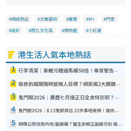
網絡熱話
文娛藝術
展覽
M+
門票
設計
西九文化區
博物館
小紅書
港生活人氣本地熱話
1
行李清潔｜車轆污糟過馬桶58倍！專家警告忌用酒精抹 教1招免污手除菌
2
裝修拆鐵閘隨時變賊人目標？網民揭2大關鍵用途：裝新式等於白裝？附新舊鐵閘分別
3
鬼門開2026｜農曆七月撞正日全食特別邪？專家警告切忌做一事！揭4大禁忌+2招保平安
4
鬼門開2026｜8.13鬼節禁忌 22件事唔做得！燒肉、刺身要少食？半夜勿吹口哨/打呢個電話
5
網傳公院改用內地/副廠藥？醫生拆解正副廠分別 揭4類人換藥隨時出事