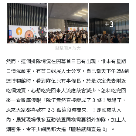
+3
點擊圖片放大
然而，這個排隊情況在開幕首日已有出現，惟未有星期
日情況嚴重。有首日觀展人士分享，自己當天下午2點到
達博物館時，看到隊伍只有半條長，於是決定先去附近
吃個燒賣，心想吃完回來人流應該會減少。怎料吃完回
來一看徹底傻眼「隊伍竟然直接變成了 3 條！我錯了，
原來大家都喜歡在 2-3 點這段時間來」！即使成功入
內，展覽現場很多互動裝置同樣需要額外排隊，加上人
潮密集，令不少網民都大指「體驗感簡直是 0」。