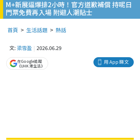
M+新展逼爆排2小時！官方道歉補償 持呢日
門票免費再入場 附避人潮貼士
首頁
生活話題
熱話
文:
梁雪盈
2026.06.29
在Google追蹤
用 App 睇文
《UHK 港生活》