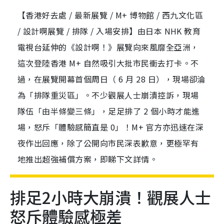
【香港好去處 / 最新展覽 / M+ 博物館 / 西九文化區
/ 設計啊展覽 / 排隊 / 入場安排】由日本 NHK 教育
電視台延伸的《設計啊！》展覽向來風靡全亞洲，
這次登陸香港 M+ 自然吸引大批市民衝去打卡。不
過，在展覽開幕首個周日（ 6 月 28 日），現場卻淪
為「排隊重災區」。不少觀展人士崩潰控訴，現場
隊伍「由半條變三條」，足足排了 2 個小時才能進
場，怒斥「體驗感簡直是 0」！M+ 官方亦迅速在深
夜作出回應，除了公開向市民深表歉意，更極罕有
地推出超強補償方案，即睇下文詳情。
排足2小時大崩潰！觀展人士
怒斥體驗感極差