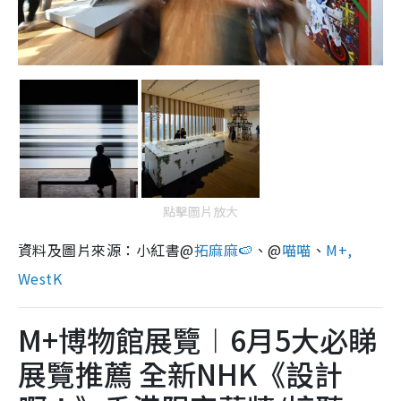
點擊圖片放大
資料及圖片來源：小紅書@
拓麻麻🍉
、@
喵喵
、
M+,
WestK
M+博物館展覽︱6月5大必睇
展覽推薦 全新NHK《設計