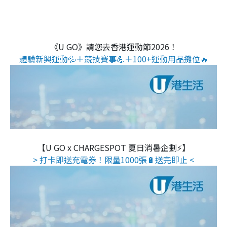
《U GO》請您去香港運動節2026！
體驗新興運動💦＋競技賽事💪＋100+運動用品攤位🔥
【U GO x CHARGESPOT 夏日消暑企劃⚡】
> 打卡即送充電券！限量1000張🔋送完即止 <