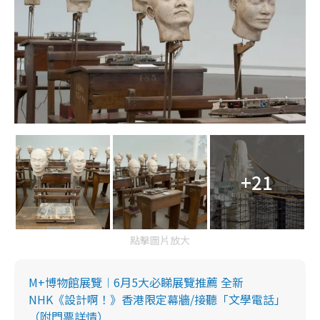
+21
點擊圖片放大
M+博物館展覽︱6月5大必睇展覽推薦 全新
NHK《設計啊！》香港限定幕牆/接聽「文學電話」
（附門票詳情）