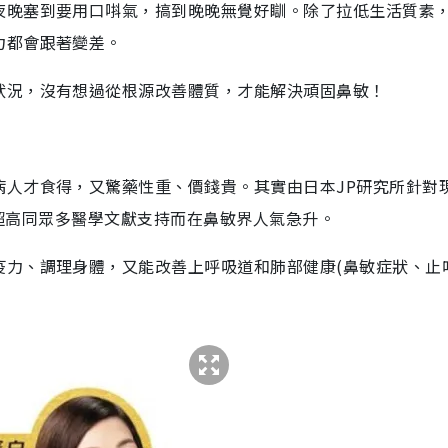
夜晚塞到要用口唞氣，搞到晚晚無覺好瞓。除了拉低生活質素
力都會跟著變差。
狀況，沒有想過從根源改善體質，才能解決頑固鼻敏！
病人才食得，又驚藥性重、價錢貴。其實由日本JP研究所針對
超高同眾多醫學文獻支持而在鼻敏界人氣急升。
疫力、調理身體，又能改善上呼吸道和肺部健康(鼻敏症狀、止