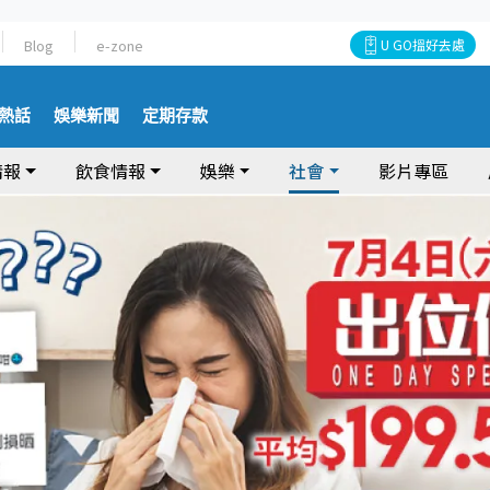
Blog
e-zone
U GO搵好去處
熱話
娛樂新聞
定期存款
情報
飲食情報
娛樂
社會
影片專區