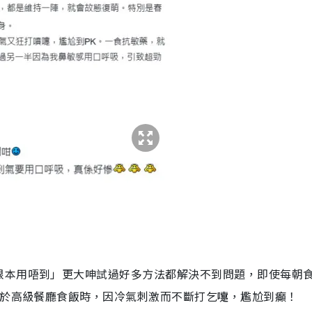
根本用唔到」更大呻試過好多方法都解決不到問題，即使每朝
過於高級餐廳食飯時，因冷氣刺激而不斷打乞嚏，尷尬到癲！