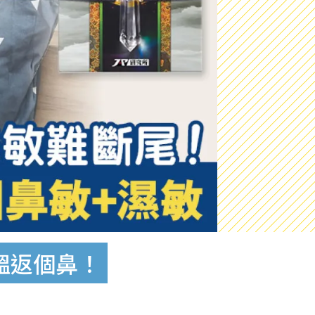
搵返個鼻！