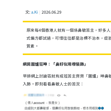
文:
a.Ki
2026.06.29
原來每4個香港人就有一個係鼻敏苦主，好多
式偏方都試過，可惜往往都是治標不治本，症
質素。
網民圍爐狂呻：「鼻好似用嚟裝飾」
早排網上討論區就有成班苦主齊齊「圍爐」呻鼻
入肺。即刻看看鼻敏人士的苦況：