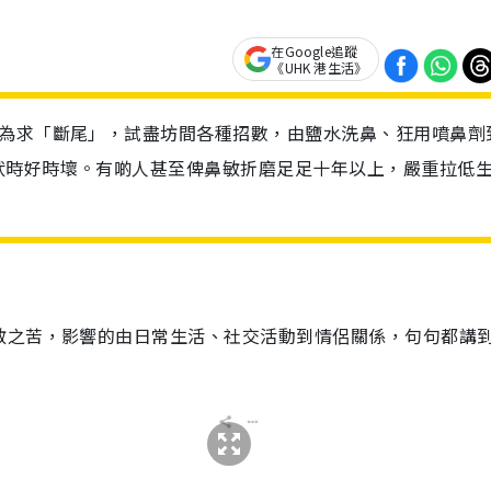
在Google追蹤
《UHK 港生活》
人為求「斷尾」，試盡坊間各種招數，由鹽水洗鼻、狂用噴鼻劑
狀時好時壞。有啲人甚至俾鼻敏折磨足足十年以上，嚴重拉低
敏之苦，影響的由日常生活、社交活動到情侶關係，句句都講