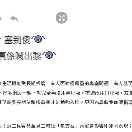
本生理機能受長期折磨！有人面對極嚴重的鼻塞問題，有人甚
厲，好多網民一躺下就完全無法用鼻呼吸，被迫改用口呼吸，或
甚至需要長期依賴噴鼻藥才能勉強入睡。更因為鼻敏令血液循
活！返工見客甚至見工時狂「包雲吞」肯定會影響印象同表現