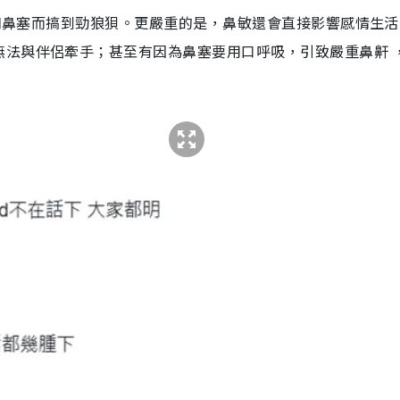
鼻水和鼻塞而搞到勁狼狽。更嚴重的是，鼻敏還會直接影響感情生
無法與伴侶牽手；甚至有因為鼻塞要用口呼吸，引致嚴重鼻鼾 