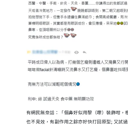
有網民無奈話：「個鼻好似用黎（嚟）裝飾咁，
也不見效，有副作用之餘亦好快打回原型; 又試