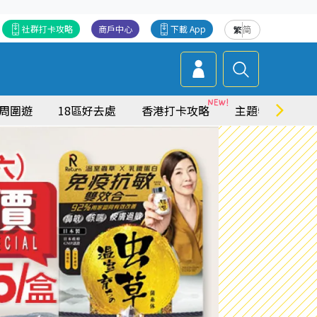
社群打卡攻略
商戶中心
下載 App
繁
简
周圍遊
18區好去處
香港打卡攻略
主題特集