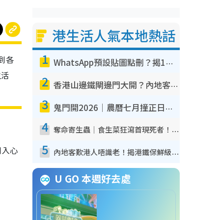
港生活人氣本地熱話
1
到各
WhatsApp預設貼圖點刪？揭1招「反向操作」還原簡潔介面 附3步實測教學
生活
2
香港山邊鐵閘邊門大開？內地客困惑意義何在！網民神回覆：呢種叫法理性防禦
3
鬼門開2026｜農曆七月撞正日全食特別邪？專家警告切忌做一事！揭4大禁忌+2招保平安
4
奪命寄生蟲｜食生菜狂瀉首現死者！疫潮惡化錄1.8萬宗病例 揭洗菜3大謬誤
5
到入心
內地客歎港人唔識老！揭港鐵保鮮級冷氣 港人求放過：咪投訴
U GO 本週好去處