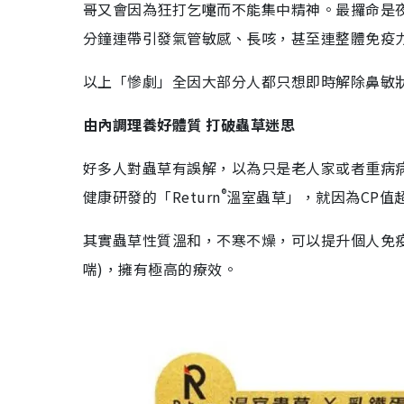
哥又會因為狂打乞嚏而不能集中精神。最攞命是
分鐘連帶引發氣管敏感、長咳，甚至連整體免疫
以上「慘劇」全因大部分人都只想即時解除鼻敏
由內調理養好體質 打破蟲草迷思
好多人對蟲草有誤解，以為只是老人家或者重病
®
健康研發的「Return
溫室蟲草」，就因為CP值
其實蟲草性質溫和，不寒不燥，可以提升個人免
喘)，擁有極高的療效。