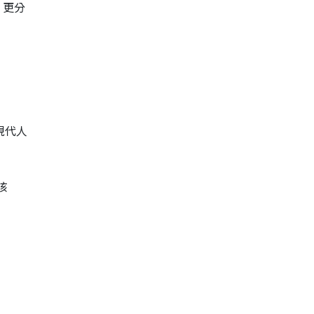
，更分
現代人
咳