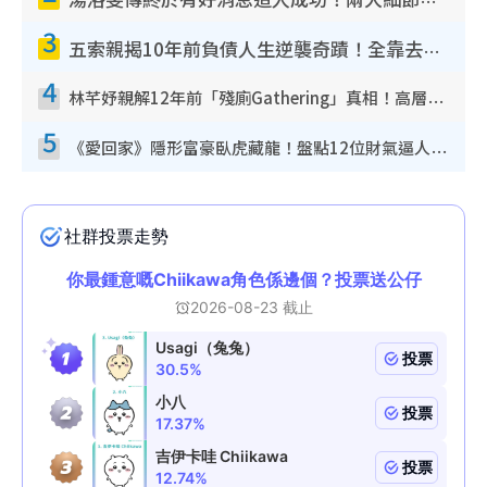
湯洛雯傳終於有好消息造人成功！兩大細節曝孕味極濃惹猜測：大肚婆先會咁！
3
五索親揭10年前負債人生逆襲奇蹟！全靠去一地方轉運後即遇上馬先生
4
林芊妤親解12年前「殘廁Gathering」真相！高層解約一句話重創尊嚴至今拒返TVB
5
《愛回家》隱形富豪臥虎藏龍！盤點12位財氣逼人的有錢藝人：呢位靚女3億身家唔憂做