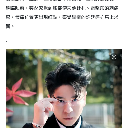
晚臨睡前，突然感覺到腰部傳來像針扎、電擊般的刺痛
感，發痛位置更出現紅點，察覺異樣的許廷鏗亦馬上求
醫。
.