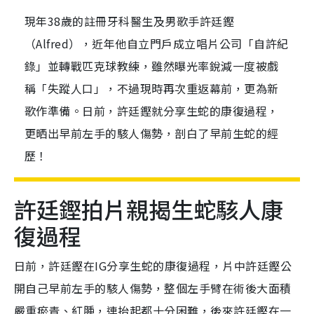
現年38歲的註冊牙科醫生及男歌手許廷鏗
（Alfred），近年他自立門戶成立唱片公司「自許紀
錄」並轉戰匹克球教練，雖然曝光率銳減一度被戲
稱「失蹤人口」，不過現時再次重返幕前，更為新
歌作準備。日前，許廷鏗就分享生蛇的康復過程，
更晒出早前左手的駭人傷勢，剖白了早前生蛇的經
歷！
許廷鏗拍片親揭生蛇駭人康
復過程
日前，許廷鏗在IG分享生蛇的康復過程，片中許廷鏗公
開自己早前左手的駭人傷勢，整個左手臂在術後大面積
嚴重瘀青、紅腫，連抬起都十分困難，後來許廷鏗在一