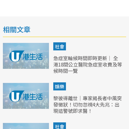
相關文章
社會
急症室輪候時間即時更新｜ 全
港18間公立醫院急症室收費及等
候時間一覽
娛樂
黎彼得離世｜專家揭長者中風突
發徵狀！切勿忽視4大先兆：出
現這警號即求醫！
社會