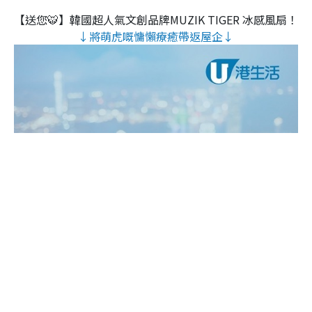
【送您🐯】韓國超人氣文創品牌MUZIK TIGER 冰感風扇！
↓將萌虎嘅慵懶療癒帶返屋企↓