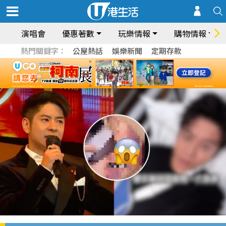
演唱會
優惠著數
玩樂情報
購物情報
熱門關鍵字：
公屋熱話
娛樂新聞
定期存款