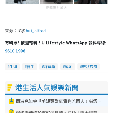
點擊圖片放大
來源︰IG@
hui_alfred
有料爆? 歡迎報料！U Lifestyle WhatsApp 報料專線:
9610 1996
手術
醫生
許廷鏗
運動
帶狀疱疹
港生活人氣娛樂新聞
1
簡淑兒染金毛剪短頭髮氣質判若兩人！嚇壞老公麥大力都認唔出：「你做咩事？」
2