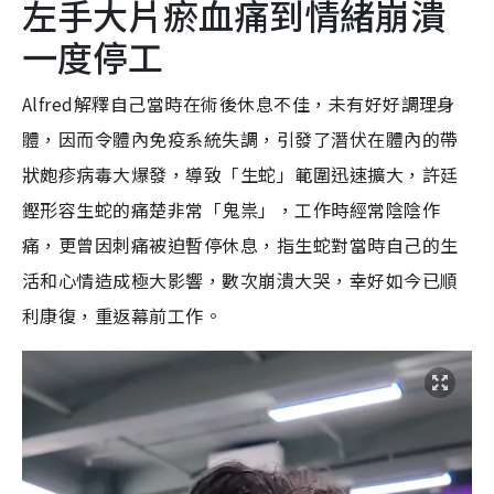
左手大片瘀血痛到情緒崩潰
一度停工
Alfred解釋自己當時在術後休息不佳，未有好好調理身
體，因而令體內免疫系統失調，引發了潛伏在體內的帶
狀皰疹病毒大爆發，導致「生蛇」範圍迅速擴大，許廷
鏗形容生蛇的痛楚非常「鬼祟」，工作時經常陰陰作
痛，更曾因刺痛被迫暫停休息，指生蛇對當時自己的生
活和心情造成極大影響，數次崩潰大哭，幸好如今已順
利康復，重返幕前工作。