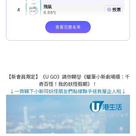
【新會員限定】《U GO》請你睇👹《蠟筆小新劇場版：千
奇百怪！我的妖怪假期》！
↓一齊睇下小新同妖怪朋友們點樣聯手拯救屋企人啦↓