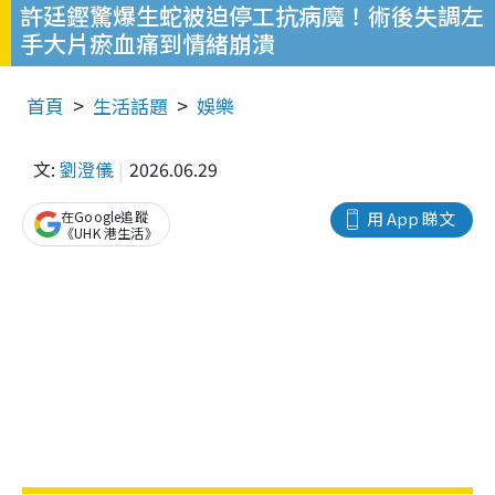
許廷鏗驚爆生蛇被迫停工抗病魔！術後失調左
手大片瘀血痛到情緒崩潰
首頁
生活話題
娛樂
文:
劉澄儀
2026.06.29
在Google追蹤
用 App 睇文
《UHK 港生活》