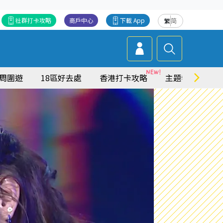
社群打卡攻略
商戶中心
下載 App
繁
简
周圍遊
18區好去處
香港打卡攻略
主題特集