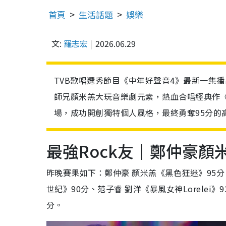
首頁
生活話題
娛樂
文:
羅志宏
2026.06.29
TVB歌唱選秀節目《中年好聲音4》最新一集播
師兄顏米羔大玩音樂劇元素，熱血合唱經典作
場，成功開創獨特個人風格，最終勇奪95分的
最強Rock友｜鄭仲豪顏
昨晚賽果如下：鄭仲豪 顏米羔《黑色狂迷》95分
世紀》90分、范子睿 劉洋《暴風女神Lorelei
分。