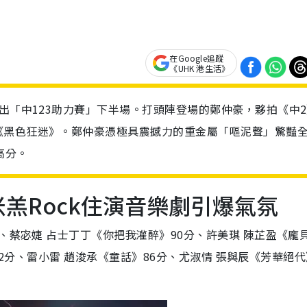
在Google追蹤
《UHK 港生活》
出「中123助力賽」下半場。打頭陣登場的鄭仲豪，夥拍《中
《黑色狂迷》。鄭仲豪憑極具震撼力的重金屬「嘔泥聲」驚豔
高分。
米羔Rock住演音樂劇引爆氣氛
、蔡宓婕 占士丁丁《你把我灌醉》90分、許美琪 陳芷盈《龐貝
》92分、雷小雷 趙浚承《童話》86分、尤淑情 張與辰《芳華絕代