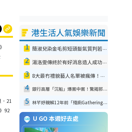
港生活人氣娛樂新聞
1
2》
簡淑兒染金毛剪短頭髮氣質判若兩人！嚇壞老公麥大力都認唔出：「你做咩事？」
全
2
湯洛雯傳終於有好消息造人成功！兩大細節曝孕味極濃惹猜測：大肚婆先會咁！
3
8大最冇禮貌藝人名單被瘋傳！網民揭發明星真面目 一致數臭呢位係無品天花板？
4
銀行高層「沉船」爆案中案！驚揭邪教洗腦操控賣淫被吞600萬 幕後黑手講多錯多
5
．21
林芊妤親解12年前「殘廁Gathering」真相！高層解約一句話重創尊嚴至今拒返TVB
》92
U GO 本週好去處