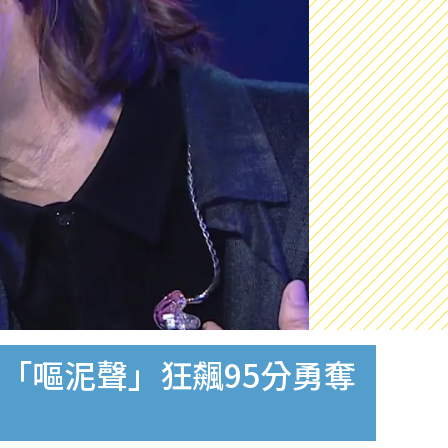
屬「嘔泥聲」狂飆95分勇奪