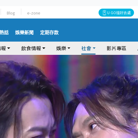
Blog
e-zone
U GO搵好去處
熱話
娛樂新聞
定期存款
情報
飲食情報
娛樂
社會
影片專區