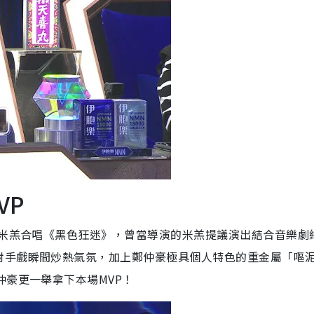
VP
顏米羔合唱《黑色狂迷》，曾當導演的米羔提議演出結合音樂劇
對手戲瞬間炒熱氣氛，加上鄭仲豪極具個人特色的重金屬「嘔
仲豪更一舉拿下本場MVP！