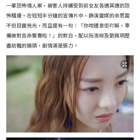
一單恐怖情人案，被害人持續受到前女友各適其適的恐
怖騷擾。在短短半分鐘的宣傳片中，飾演靈媒的余思霆
不但目露兇光，而且還有一句：「你咁鍾意佢吖嘛，準
備做對苦命鴛鴦啦！」的對白，配以阮浩棕及劉佩玥歷
盡劫難的鏡頭，劇情滿是張力。