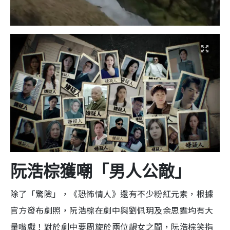
阮浩棕獲嘲「男人公敵」
除了「驚險」，《恐怖情人》還有不少粉紅元素，根據
官方發布劇照，阮浩棕在劇中與劉佩玥及余思霆均有大
量嘴戲！對於劇中要周旋於兩位靚女之間，阮浩棕笑指