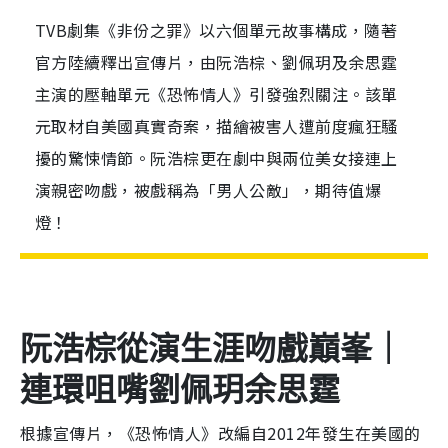
TVB劇集《非份之罪》以六個單元故事構成，隨著
官方陸續釋出宣傳片，由阮浩棕、劉佩玥及余思霆
主演的壓軸單元《恐怖情人》引發強烈關注。該單
元取材自美國真實奇案，描繪被害人遭前度瘋狂騷
擾的驚悚情節。阮浩棕更在劇中與兩位美女接連上
演親密吻戲，被戲稱為「男人公敵」，期待值爆
燈！
阮浩棕從演生涯吻戲巔峯｜
連環咀嘴劉佩玥余思霆
根據宣傳片，《恐怖情人》改編自2012年發生在美國的