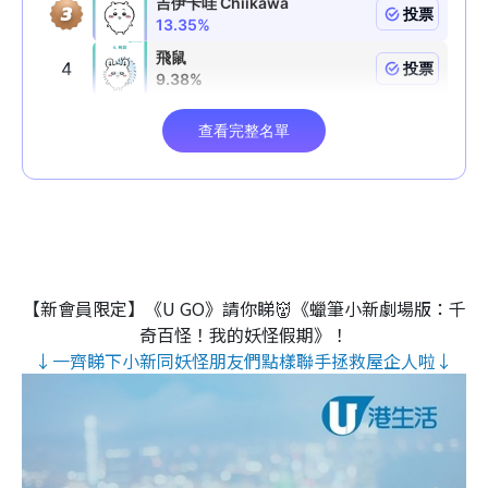
【新會員限定】《U GO》請你睇👹《蠟筆小新劇場版：千
奇百怪！我的妖怪假期》！
↓一齊睇下小新同妖怪朋友們點樣聯手拯救屋企人啦↓