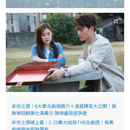
非份之罪｜6大單元劇情簡介＋演員陣容大公開！吳
啟華回歸黑化演嚴父 陳煒盧宛茵爭產
非份之罪線上看｜1-25集大結局TVB全劇透！每集
劇情預告即時更新