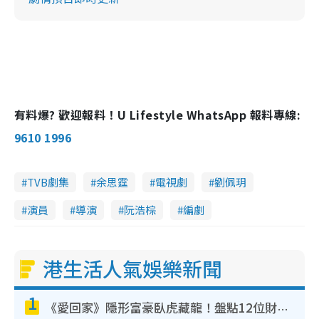
有料爆? 歡迎報料！U Lifestyle WhatsApp 報料專線:
9610 1996
TVB劇集
余思霆
電視劇
劉佩玥
演員
導演
阮浩棕
編劇
港生活人氣娛樂新聞
1
《愛回家》隱形富豪臥虎藏龍！盤點12位財氣逼人的有錢藝人：呢位靚女3億身家唔憂做