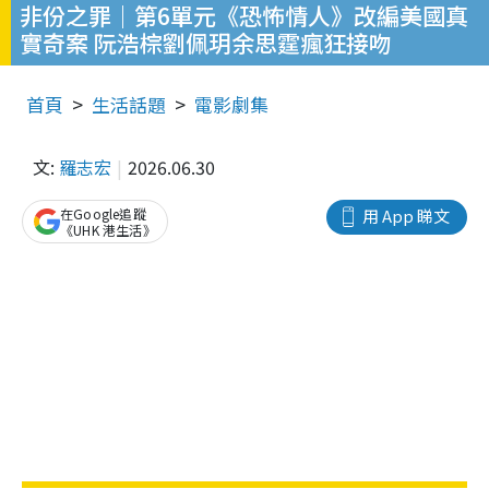
非份之罪｜第6單元《恐怖情人》改編美國真
實奇案 阮浩棕劉佩玥余思霆瘋狂接吻
首頁
生活話題
電影劇集
文:
羅志宏
2026.06.30
在Google追蹤
用 App 睇文
《UHK 港生活》