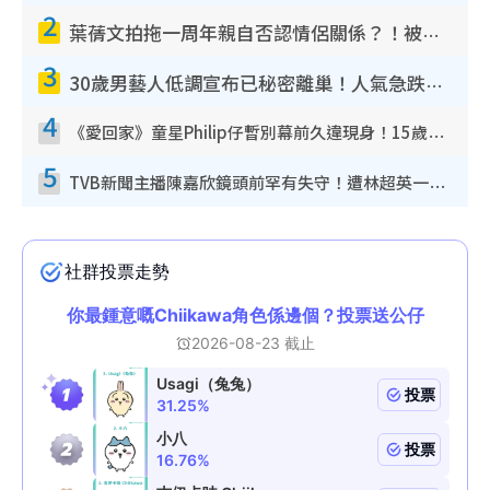
2
葉蒨文拍拖一周年親自否認情侶關係？！被質疑感情造假竟稱GM「普通同事」
3
30歲男藝人低調宣布已秘密離巢！人氣急跌變失蹤人口︰「這幾年過得並不容易」
4
《愛回家》童星Philip仔暫別幕前久違現身！15歲近況暴風長高蛻變帥氣少男
5
TVB新聞主播陳嘉欣鏡頭前罕有失守！遭林超英一句說話突襲嚇親當場大笑