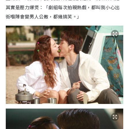
其實是壓力爆煲：「劇組每次拍親熱戲，都叫我小心出
街嗰陣會變男人公敵，都幾搞笑。」