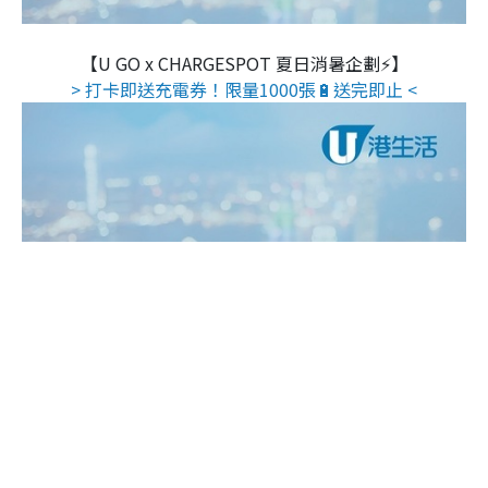
【U GO x CHARGESPOT 夏日消暑企劃⚡】
> 打卡即送充電券！限量1000張🔋送完即止 <