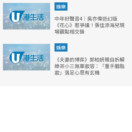
娛樂
中年好聲音4｜吳亦偉迷幻版
《花心》惹爭議！張佳添海兒現
場觀點相交鋒
娛樂
《夫妻的博弈》郭柏妍親自拆解
綠茶小三無辜妝容：「重手胭脂
妝」落足心思有玄機