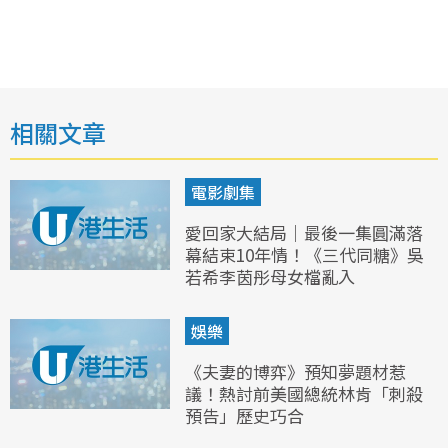
相關文章
電影劇集
愛回家大結局｜最後一集圓滿落
幕結束10年情！《三代同糖》吳
若希李茵彤母女檔亂入
娛樂
《夫妻的博弈》預知夢題材惹
議！熱討前美國總統林肯「刺殺
預告」歷史巧合