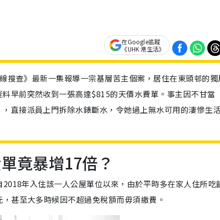
在Google追蹤
《UHK 港生活》
《一線搜查》最新一集報導一宗基層苦主個案，居住在東頭邨的獨
料早前突然收到一張高達$815的天價水費單。事主因不甘當
」，直接派員上門拆除水錶斷水，令她過上無水可用的淒慘生
單竟暴增17倍？
2018年入住該一人公屋單位以來，由於平時多在家人住所吃
元，甚至大多時候因不超過免稅額而毋須繳費。