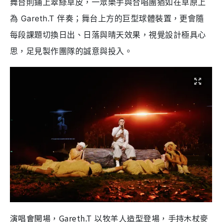
舞台則鋪上翠綠草皮，一眾樂手與合唱團猶如在草原上
為 Gareth.T 伴奏；舞台上方的巨型球體裝置，更會隨
每段課題切換日出、日落與晴天效果，視覺設計極具心
思，足見製作團隊的誠意與投入。
演唱會開場，Gareth.T 以牧羊人造型登場，手持木杖麥