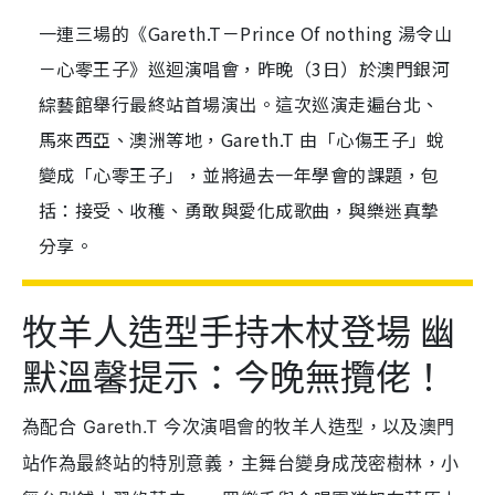
一連三場的《Gareth.T－Prince Of nothing 湯令山
－心零王子》巡迴演唱會，昨晚（3日）於澳門銀河
綜藝館舉行最終站首場演出。這次巡演走遍台北、
馬來西亞、澳洲等地，Gareth.T 由「心傷王子」蛻
變成「心零王子」，並將過去一年學會的課題，包
括：接受、收穫、勇敢與愛化成歌曲，與樂迷真摯
分享。
牧羊人造型手持木杖登場 幽
默溫馨提示：今晚無攬佬！
為配合 Gareth.T 今次演唱會的牧羊人造型，以及澳門
站作為最終站的特別意義，主舞台變身成茂密樹林，小