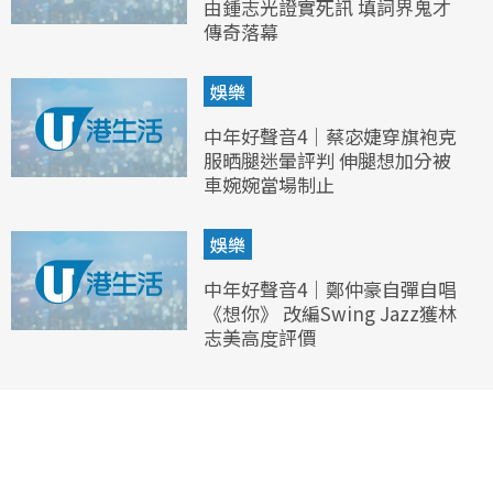
由鍾志光證實死訊 填詞界鬼才
傳奇落幕
娛樂
中年好聲音4｜蔡宓婕穿旗袍克
服晒腿迷暈評判 伸腿想加分被
車婉婉當場制止
娛樂
中年好聲音4｜鄭仲豪自彈自唱
《想你》 改編Swing Jazz獲林
志美高度評價