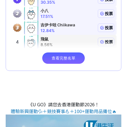
《U GO》請您去香港運動節2026！
體驗新興運動💦＋競技賽事💪＋100+運動用品攤位🔥