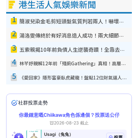
港生活人氣娛樂新聞
1
簡淑兒染金毛剪短頭髮氣質判若兩人！嚇壞老公麥大力都認唔出：「你做咩事？」
2
湯洛雯傳終於有好消息造人成功！兩大細節曝孕味極濃惹猜測：大肚婆先會咁！
3
五索親揭10年前負債人生逆襲奇蹟！全靠去一地方轉運後即遇上馬先生
4
林芊妤親解12年前「殘廁Gathering」真相！高層解約一句話重創尊嚴至今拒返TVB
5
《愛回家》隱形富豪臥虎藏龍！盤點12位財氣逼人的有錢藝人：呢位靚女3億身家唔憂做