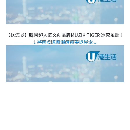
【送您🐯】韓國超人氣文創品牌MUZIK TIGER 冰感風扇！
↓將萌虎嘅慵懶療癒帶返屋企↓