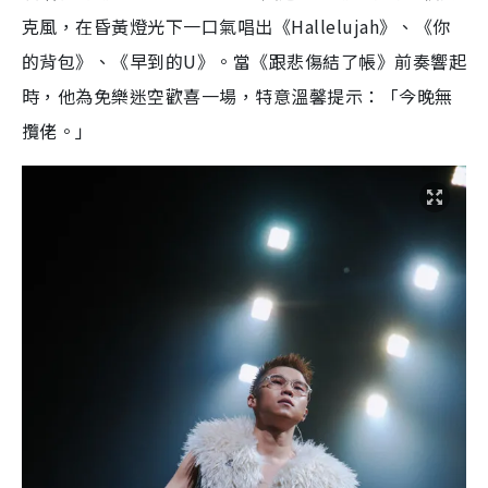
克風，在昏黃燈光下一口氣唱出《Hallelujah》、《你
的背包》、《早到的U》。當《跟悲傷結了帳》前奏響起
時，他為免樂迷空歡喜一場，特意溫馨提示：「今晚無
攬佬。」