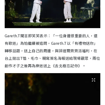
Gareth.T聞言即笑笑表示：「一位身邊很重要的人，還
有歌迷」為怕繼續被追問，Gareth.T以「有禮物送你」
轉移話題，送上自己的周邊，與菲道爾齊齊派福利，在
台上拋出T恤、毛巾、親寫簽名海報送給現場觀眾，兩位
創作才子之後再為樂迷送上《去北極忘記你》。