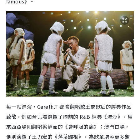
famous》。
每一站巡演，Gareth.T 都會翻唱歌王或歌后的經典作品
致敬，例如台北場選擇了陶喆的 R&B 經典《流沙》，馬
來西亞場則翻唱梁靜茹的《會呼吸的痛》；澳門首場，
他則演繹了王力宏的《落葉歸根》，為歌單增添更多驚