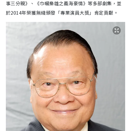
事三分親》、《巾幗梟雄之義海豪情》等多部劇集，並
於2014年榮獲無綫頒發「專業演員大獎」肯定貢獻。