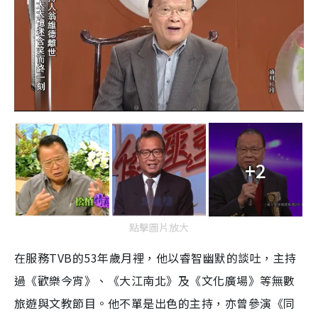
+2
點擊圖片放大
在服務TVB的53年歲月裡，他以睿智幽默的談吐，主持
過《歡樂今宵》、《大江南北》及《文化廣場》等無數
旅遊與文教節目。他不單是出色的主持，亦曾參演《同