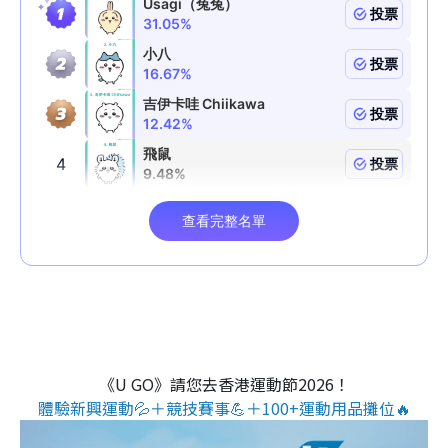
《U GO》請您去香港運動節2026！
體驗新興運動💦＋競技賽事💪＋100+運動用品攤位🔥