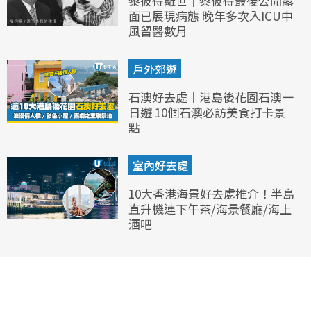
黎彼得離世｜黎彼得最後公開露
面已展現病態 晚年多次入ICU中
風留醫數月
戶外郊遊
石澳好去處｜港島後花園石澳一
日遊 10個石澳必訪美食打卡景
點
室內好去處
10大香港海景好去處推介！半島
直升機連下午茶/海景餐廳/海上
酒吧