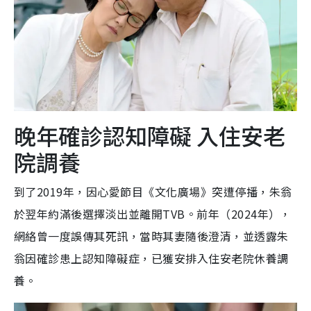
晚年確診認知障礙 入住安老
院調養
到了2019年，因心愛節目《文化廣場》突遭停播，朱翁
於翌年約滿後選擇淡出並離開TVB。前年（2024年），
網絡曾一度誤傳其死訊，當時其妻隨後澄清，並透露朱
翁因確診患上認知障礙症，已獲安排入住安老院休養調
養。