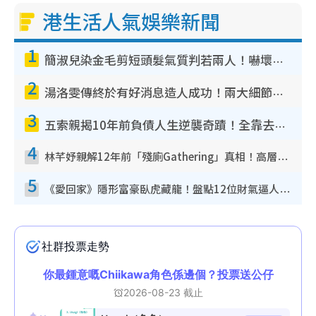
港生活人氣娛樂新聞
1
簡淑兒染金毛剪短頭髮氣質判若兩人！嚇壞老公麥大力都認唔出：「你做咩事？」
2
湯洛雯傳終於有好消息造人成功！兩大細節曝孕味極濃惹猜測：大肚婆先會咁！
3
五索親揭10年前負債人生逆襲奇蹟！全靠去一地方轉運後即遇上馬先生
4
林芊妤親解12年前「殘廁Gathering」真相！高層解約一句話重創尊嚴至今拒返TVB
5
《愛回家》隱形富豪臥虎藏龍！盤點12位財氣逼人的有錢藝人：呢位靚女3億身家唔憂做