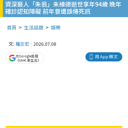
資深藝人「朱翁」朱維德逝世享年94歲 晚年
確診認知障礙 前年曾遭誤傳死訊
首頁
生活話題
娛樂
文:
羅志宏
2026.07.08
在Google追蹤
用 App 睇文
《UHK 港生活》