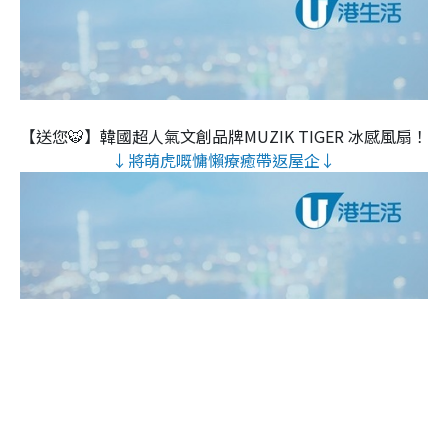
【送您🐯】韓國超人氣文創品牌MUZIK TIGER 冰感風扇！
↓將萌虎嘅慵懶療癒帶返屋企↓