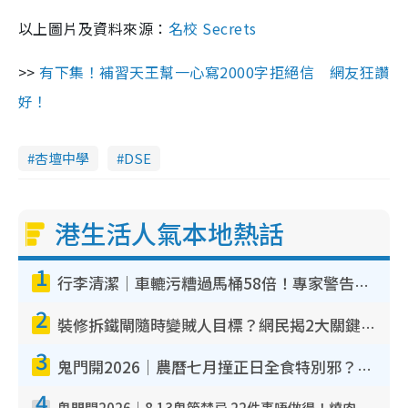
以上圖片及資料來源：
名校 Secrets
>>
有下集！補習天王幫一心寫2000字拒絕信 網友狂讚
好！
杏壇中學
DSE
港生活人氣本地熱話
1
行李清潔｜車轆污糟過馬桶58倍！專家警告忌用酒精抹 教1招免污手除菌
2
裝修拆鐵閘隨時變賊人目標？網民揭2大關鍵用途：裝新式等於白裝？附新舊鐵閘分別
3
鬼門開2026｜農曆七月撞正日全食特別邪？專家警告切忌做一事！揭4大禁忌+2招保平安
4