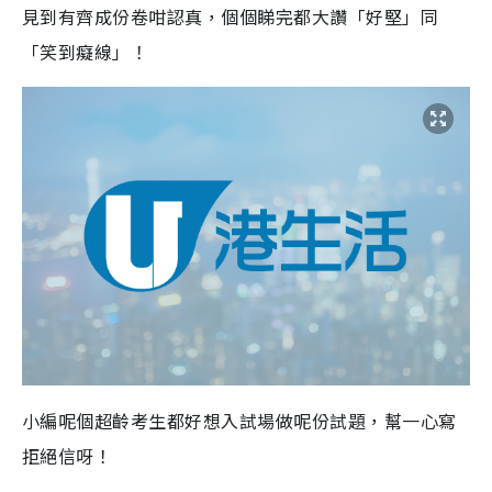
見到有齊成份卷咁認真，個個睇完都大讚「好堅」同
「笑到癡線」！
小編呢個超齡考生都好想入試場做呢份試題，幫一心寫
拒絕信呀！