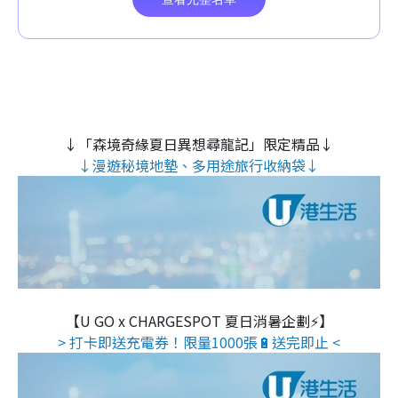
↓「森境奇緣夏日異想尋龍記」限定精品↓
↓漫遊秘境地墊、多用途旅行收納袋↓
【U GO x CHARGESPOT 夏日消暑企劃⚡】
> 打卡即送充電券！限量1000張🔋送完即止 <