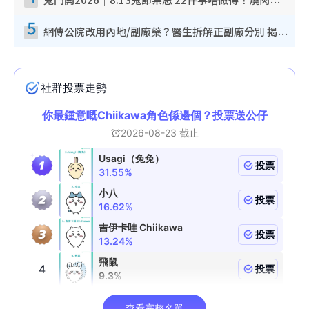
鬼門開2026｜8.13鬼節禁忌 22件事唔做得！燒肉、刺身要少食？半夜勿吹口哨/打呢個電話
5
網傳公院改用內地/副廠藥？醫生拆解正副廠分別 揭4類人換藥隨時出事