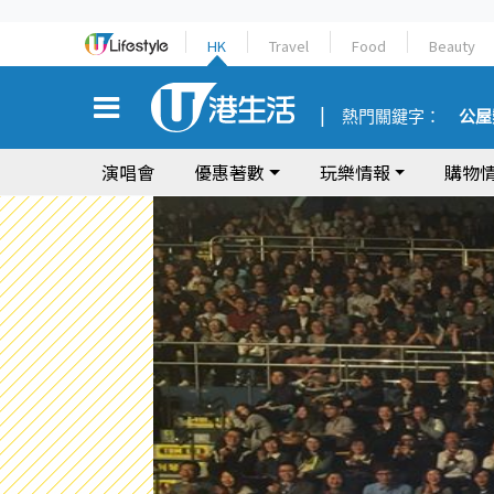
HK
Travel
Food
Beauty
熱門關鍵字：
公屋
演唱會
優惠著數
玩樂情報
購物