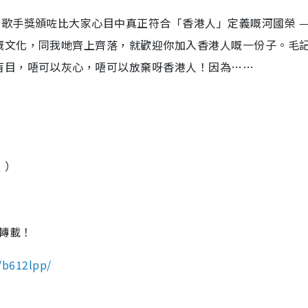
歌手獎頒咗比大家心目中真正符合「香港人」定義嘅河國榮 —
嘅文化，同我哋齊上齊落，就歡迎你加入香港人嘅一份子。毛
盲目，唔可以灰心，唔可以放棄呀香港人！因為……
！）
轉載！
/b612lpp/