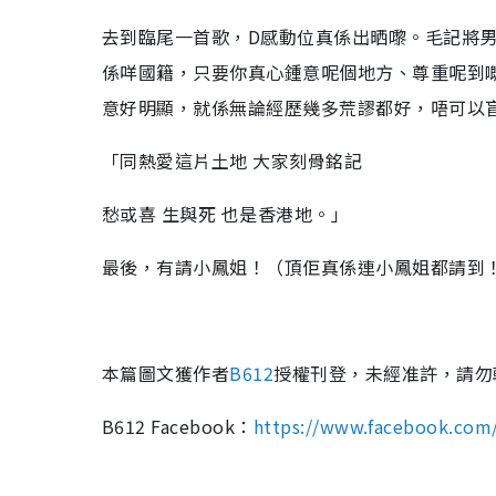
去到臨尾一首歌，D感動位真係出晒嚟。毛記將男
係咩國籍，只要你真心鍾意呢個地方、尊重呢到
意好明顯，就係無論經歷幾多荒謬都好，唔可以
「同熱愛這片土地 大家刻骨銘記
愁或喜 生與死 也是香港地。」
最後，有請小鳳姐！（頂佢真係連小鳳姐都請到
本篇圖文獲作者
B612
授權刊登，未經准許，請勿
B612 Facebook：
https://www.facebook.com