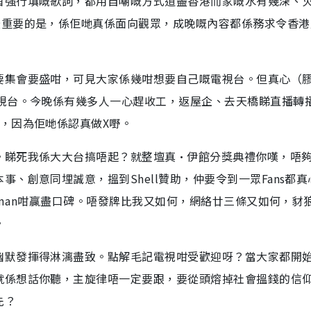
首強行填嘅歌詞，都用自嘲嘅方式道盡香港而家嘅水有幾深、
最重要的是，係佢哋真係面向觀眾，成晚嘅內容都係務求令香港
要集會要盛咁，可見大家係幾咁想要自己嘅電視台。但真心（
電視台。今晚係有幾多人一心趕收工，返屋企、去天橋睇直播轉
，因為佢哋係認真做X嘢。
。睇死我係大大台搞唔起？就整壇真·伊館分獎典禮你嘆，唔
、創意同埋誠意，搵到Shell贊助，仲要令到一眾Fans都真
atman咁贏盡口碑。唔發牌比我又如何，網絡廿三條又如何，豺
。
幽默發揮得淋漓盡致。點解毛記電視咁受歡迎呀？當大家都開
就係想話你聽，主旋律唔一定要跟，要從頭熔掉社會搵錢的信
先？