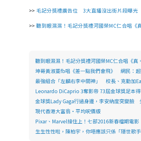
>>
毛記分獎禮廣告位 3大直播沒出街片段曝光
>>
聽到眼濕濕！毛記分獎禮河國榮MC仁合唱《
聽到眼濕濕！毛記分獎禮河國榮MC仁合唱《真
坤哥黃淑蔓fb唱《差一點我們會飛》 網民：
最強組合「左麟右李中間神」 校長、克勤加Eas
Leonardo DiCaprio 3奪影帝 73屆金球獎足
金球獎Lady Gaga行過身邊，李安納度突變
現代香港大富翁・平均呎價版
Pixar、Marvel接住上！七部2016新春檔期電影
生生性性啦，陳柏宇，你唔應該只係「隱世歌手