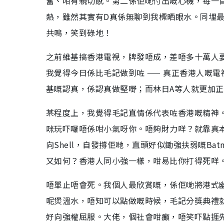
奮、咁有親切感。第二係佢哋付出嘅心機，每一
熱，雖然其實有D真係無聊到我標晒眼水。同埋
共鳴，笑到碌地！
之前維基搞香港電視，牌發唔成，差唔多十萬人
我覺得今日係比毛記做到咗 —— 真正香港人嘅
基嘅認真，係認真做堅嘢；而林日A等人就更加正
某程度上，我覺得毛記直情係代表咗香港嘅精神
咪玩吓囉唔係咁小氣呀你。唔夠財力咩？就靠真本事
向Shell，自發撐佢哋，直頭好似鋤強扶弱嘅B
又如何？香港人同小強一樣，咁易比你打得死咩
唔單止唔會死。我個人最欣賞嘅，係佢哋將港式
呢煲溫水，唔知可以點做嘅時候，毛記分獎典禮
好向強權屈服。大佬，個社會咁癲，唔笑吓點捱