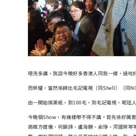
唔洗多講，我諗今晚好多香港人同我一樣，過咗
而榮耀，當然係歸比毛記電視（同Shell）（同N
由一開始搞黑紙，到100毛，到毛記電視，呢班
今晚個Show，有幾樣嘢不得不講。首先係好厲
高嘅方健儀、何韻詩、盧海鵬、俞琤、河國榮等