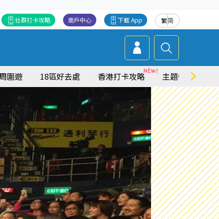
社群打卡攻略
商戶中心
下載 App
繁
简
周圍遊
18區好去處
香港打卡攻略
主題特集