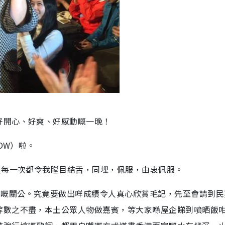
好開心、好爽、好感動嘅一晚！
OW）啦。
人每一次都令我瞠目結舌，同埋，佩服，由衷佩服。
害嘅關公。究竟要做出咩成績令人真心欣賞毛記，先至會請到民
等數之不盡，本土公眾人物做嘉賓，等大家喺屋企睇到噴晒飯