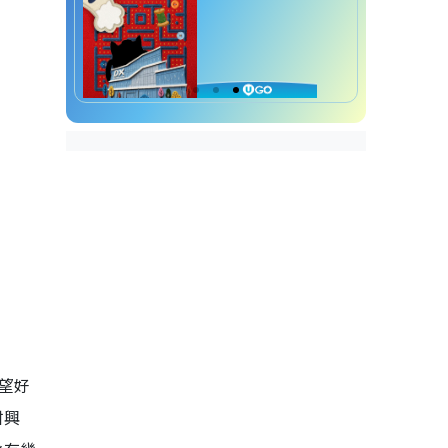
望好
咁興