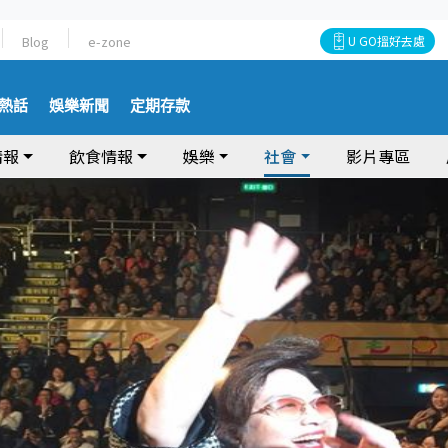
Blog
e-zone
U GO搵好去處
熱話
娛樂新聞
定期存款
情報
飲食情報
娛樂
社會
影片專區