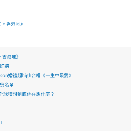
真。香港地》
。香港地》
超好聽
on婚禮超high合唱《一生中最愛》
本得獎名單
臉 全球猜想到底他在想什麼？
」