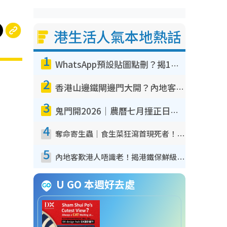
港生活人氣本地熱話
1
WhatsApp預設貼圖點刪？揭1招「反向操作」還原簡潔介面 附3步實測教學
2
香港山邊鐵閘邊門大開？內地客困惑意義何在！網民神回覆：呢種叫法理性防禦
3
鬼門開2026｜農曆七月撞正日全食特別邪？專家警告切忌做一事！揭4大禁忌+2招保平安
4
奪命寄生蟲｜食生菜狂瀉首現死者！疫潮惡化錄1.8萬宗病例 揭洗菜3大謬誤
5
內地客歎港人唔識老！揭港鐵保鮮級冷氣 港人求放過：咪投訴
U GO 本週好去處