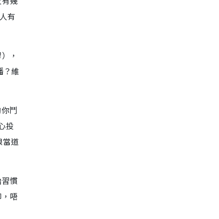
火有幾
人有
膠），
播？維
夠你鬥
心投
狼當道
始習慣
仰，唔