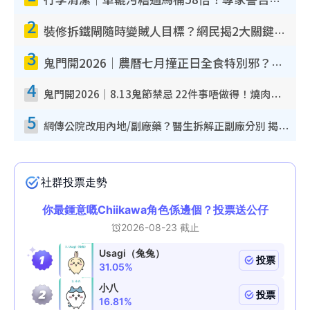
行李清潔｜車轆污糟過馬桶58倍！專家警告忌用酒精抹 教1招免污手除菌
2
裝修拆鐵閘隨時變賊人目標？網民揭2大關鍵用途：裝新式等於白裝？附新舊鐵閘分別
3
鬼門開2026｜農曆七月撞正日全食特別邪？專家警告切忌做一事！揭4大禁忌+2招保平安
4
鬼門開2026｜8.13鬼節禁忌 22件事唔做得！燒肉、刺身要少食？半夜勿吹口哨/打呢個電話
5
網傳公院改用內地/副廠藥？醫生拆解正副廠分別 揭4類人換藥隨時出事