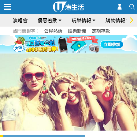
演唱會
優惠著數
玩樂情報
購物情報
熱門關鍵字：
公屋熱話
娛樂新聞
定期存款