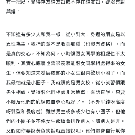
有一把尺，覺得存友純友誼或不存在純友誼，都沒有對
與錯。
不知道有多少人和我一樣，從小到大，身邊的朋友是以
異性為主，我指的並不是收兵那種（也沒有資格），而
是真的交心，不知為何，小時候跟女同學的相處也不太
順利，其實心底裏也曾很羨慕能跟女同學相處得來的女
生，但要知道未發展成熟的小女生很喜歡玩小圈子，而
我最怕就是小圈子。我就讀的是男女校，從小就習慣跟
男生相處，覺得跟他們相處非常簡單，有話直說，只要
不觸及他們的底線或自尊心就好了。（不外乎錢呀高度
呀髮型和長度啦）雖然男生或多或少也有小圈子，但他
們的小圈子並不像女生那種會排斥別人、講別人是非。
又假如你要說黃色笑話就直接說吧，他們還會自行幫你