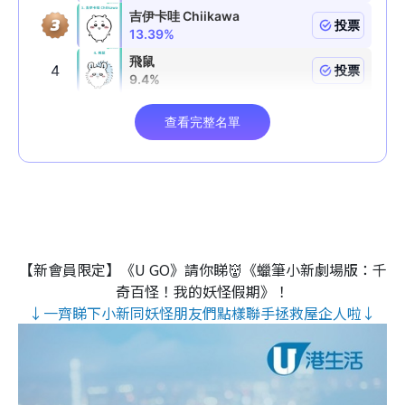
【新會員限定】《U GO》請你睇👹《蠟筆小新劇場版：千
奇百怪！我的妖怪假期》！
↓一齊睇下小新同妖怪朋友們點樣聯手拯救屋企人啦↓