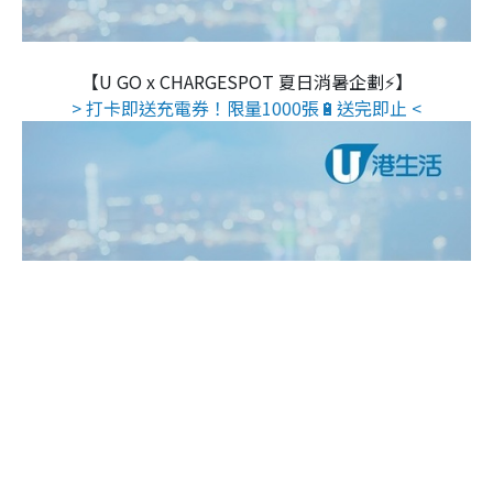
【U GO x CHARGESPOT 夏日消暑企劃⚡】
> 打卡即送充電券！限量1000張🔋送完即止 <