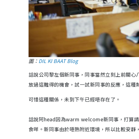
圖：
DIL KI BAAT Blog
話說公司黎左個新同事，同事當然立刻上前關心八
放過這難得的機會，試一試新同事的反應，這種
可惜這種關係，未到下午已經唔存在了。
話說阿head因為warm welcome新同事，
食咩。新同事由於唔熟附近環境，所以比較安靜，沒