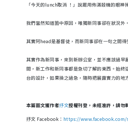
「今天的lunch取消 ！」說罷用佈滿殺機的眼神
我們當然知道箇中原因，唯獨新同事卻在狀況外
其實阿head是基督徒，而新同事卻在一句之間得
其實作為新同事，來到新辦公室，並不應該過早
間，新工作和新同事都是急切了解的東西。始終
台的設計，如果操之過急，隨時把展露實力的地
本篇圖文獲作者
抒文
授權刊登，未經准許，請勿
抒文 Facebook：
https://www.facebook.com/s