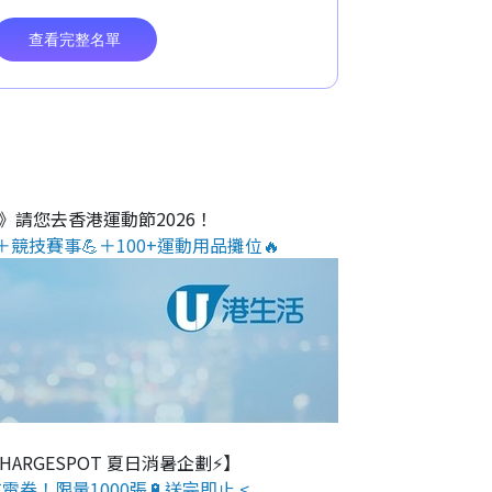
O》請您去香港運動節2026！
＋競技賽事💪＋100+運動用品攤位🔥
 CHARGESPOT 夏日消暑企劃⚡】
電券！限量1000張🔋送完即止 <