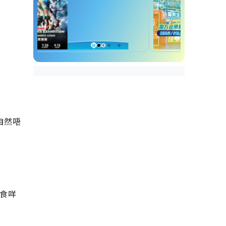
自然唔
議食咩