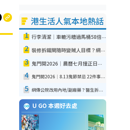
港生活人氣本地熱話
1
行李清潔｜車轆污糟過馬桶58倍！專家警告忌用酒精抹 教1招免污手除菌
2
裝修拆鐵閘隨時變賊人目標？網民揭2大關鍵用途：裝新式等於白裝？附新舊鐵閘分別
3
鬼門開2026｜農曆七月撞正日全食特別邪？專家警告切忌做一事！揭4大禁忌+2招保平安
4
鬼門開2026｜8.13鬼節禁忌 22件事唔做得！燒肉、刺身要少食？半夜勿吹口哨/打呢個電話
5
網傳公院改用內地/副廠藥？醫生拆解正副廠分別 揭4類人換藥隨時出事
U GO 本週好去處