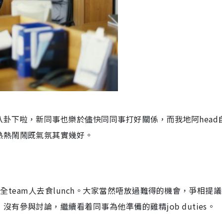
卦下啦，新同事也樂於儘快同同事打好關係，而我地阿head
熱熱鬧鬧既氣氛其實幾好。
打算請全team人去食lunch。大家當然唔放過難得的機會，爭相提
有參與討論，繼續看着同事為他準備的雞精job duties。