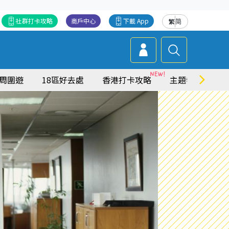
社群打卡攻略
商戶中心
下載 App
繁
简
周圍遊
18區好去處
香港打卡攻略
主題特集