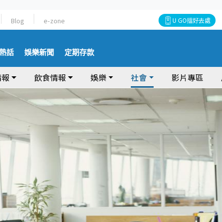
Blog
e-zone
U GO搵好去處
熱話
娛樂新聞
定期存款
情報
飲食情報
娛樂
社會
影片專區