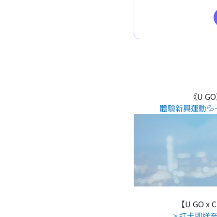
《U G
體驗新興運動💦
【U GO x
> 打卡即送充