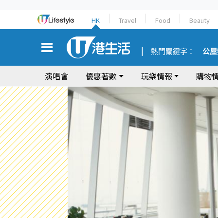
HK
Travel
Food
Beauty
熱門關鍵字：
公屋
演唱會
優惠著數
玩樂情報
購物