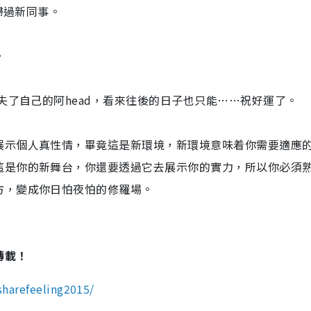
掃過新同事。
。
失了自己的阿head，看來往後的日子也只能……祝好運了。
展示個人真性情，畢竟這是新環境，新環境意味着你需要適應
這是你的新舞台，你還要透過它去展示你的實力，所以你必須
方，變成你日怕夜怕的修羅場。
轉載！
harefeeling2015/