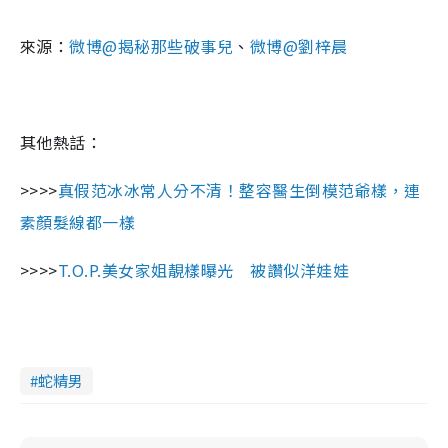
來源：
微博@
揭秘那些破事兒
、
微博@劉梓晨
其他熱話：
>>>>
真假范冰冰常人分不清！整容醫生倒模范爺樣，連
素顏髮線都一樣
>>>>
T.O.P.美女家姐靚樣曝光 被讚似洋娃娃
蛇精男