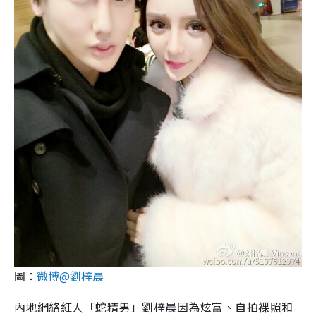
圖：
微博@劉梓晨
內地網絡紅人「蛇精男」劉梓晨因為炫富、自拍裸照和