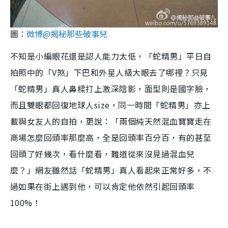
圖：
微博@
揭秘那些破事兒
不知是小編眼花還是認人能力太低，「蛇精男」平日自
拍照中的「V煞」下巴和外星人級大眼去了哪裡？只見
「蛇精男」真人鼻樑打上激深陰影，面型則是國字臉，
而且雙眼都回復地球人size，同一時間「蛇精男」亦上
載與女友人的自拍，更說：「兩個純天然混血寶寶走在
商場怎麼回頭率那麼高，全是回頭率百分百，有的甚至
回頭了好幾次，看什麼看，難道從來沒見過混血兒
麼？」網友雖然話「蛇精男」真人看起來正常好多，不
過如果在街上遇到他，可以肯定他依然引起回頭率
100%！