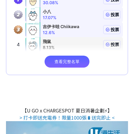
【U GO x CHARGESPOT 夏日消暑企劃⚡】
> 打卡即送充電券！限量1000張🔋送完即止 <