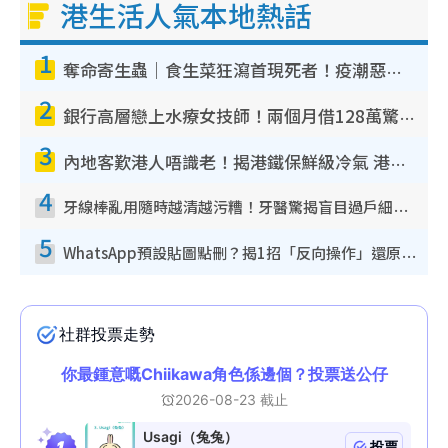
港生活人氣本地熱話
1
奪命寄生蟲｜食生菜狂瀉首現死者！疫潮惡化錄1.8萬宗病例 揭洗菜3大謬誤
2
銀行高層戀上水療女技師！兩個月借128萬驚覺「沉船」沉落火海 揭背後疑似邪教操控賣淫
3
內地客歎港人唔識老！揭港鐵保鮮級冷氣 港人求放過：咪投訴
4
牙線棒亂用隨時越清越污糟！牙醫驚揭盲目過戶細菌恐致蛀牙：呢種先係日常真保養
5
WhatsApp預設貼圖點刪？揭1招「反向操作」還原簡潔介面 附3步實測教學