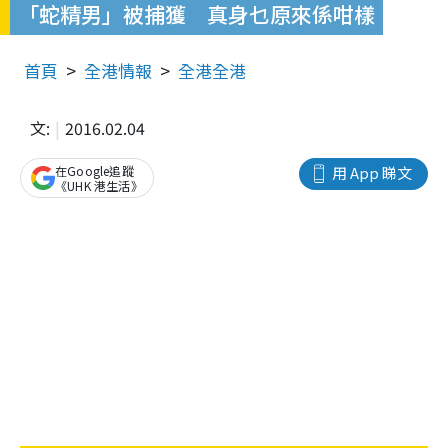
「蛇精男」被捕獲 真身乜原來係咁樣
首頁
全港情報
全港全港
文:
2016.02.04
在Google追蹤
用 App 睇文
《UHK 港生活》