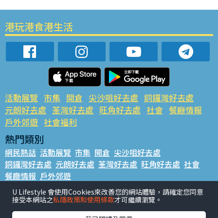
港玩港食港生活
活動展覽
市集
開倉
尖沙咀好去處
銅鑼灣好去處
元朗好去處
荃灣好去處
旺角好去處
社會
餐廳情報
戶外郊遊
社會福利
熱門類別
網民熱話
活動展覽
市集
開倉
尖沙咀好去處
銅鑼灣好去處
元朗好去處
荃灣好去處
旺角好去處
社會
餐廳情報
戶外郊遊
熱門標籤
U Lifestyle 會使用Cookies來改善您的網站體驗，請確定您同意
接受本網站之
私隱政策和使用條款
才可繼續瀏覽。
#UGO搵好去處
#人氣活動推介
#美食社群熱話
#親子玩樂好去處
#ULifestyle應用程式
#限時搶