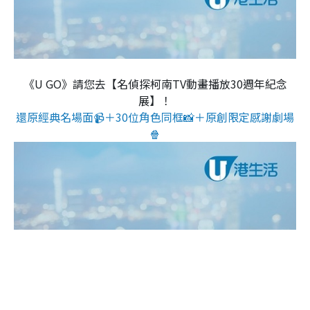
《U GO》請您去【名偵探柯南TV動畫播放30週年紀念
展】！
還原經典名場面📹＋30位角色同框📸＋原創限定感謝劇場
🍿