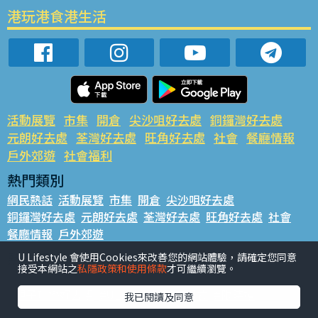
港玩港食港生活
活動展覽
市集
開倉
尖沙咀好去處
銅鑼灣好去處
元朗好去處
荃灣好去處
旺角好去處
社會
餐廳情報
戶外郊遊
社會福利
熱門類別
網民熱話
活動展覽
市集
開倉
尖沙咀好去處
銅鑼灣好去處
元朗好去處
荃灣好去處
旺角好去處
社會
餐廳情報
戶外郊遊
熱門標籤
U Lifestyle 會使用Cookies來改善您的網站體驗，請確定您同意
接受本網站之
私隱政策和使用條款
才可繼續瀏覽。
#UGO搵好去處
#人氣活動推介
#美食社群熱話
#親子玩樂好去處
#ULifestyle應用程式
#限時搶
我已閱讀及同意
#UJetso禮物放送
#ULifestyle商戶中心
#著數
#網絡熱話