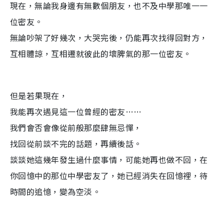
現在，無論我身邊有無數個朋友，也不及中學那唯一一
位密友。
無論吵架了好幾次，大哭完後，仍能再次找得回對方，
互相體諒，互相遷就彼此的壞脾氣的那一位密友。
但是若果現在，
我能再次遇見這一位曾經的密友……
我們會否會像從前般那麼肆無忌憚，
找回從前談不完的話題，再續後話。
談談她這幾年發生過什麼事情，可能她再也做不回，在
你回憶中的那位中學密友了，她已經消失在回憶裡，待
時間的追憶，變為空淡。