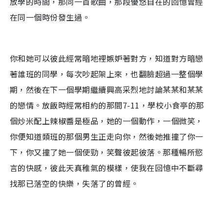
放學的時間，那同一首歌曲，那段優悠自在的回憶曾經
在同一個時份發生過。
你和她可以彼此經常暗地裡嫉妒著對方，知道對方暗戀
著誰班的同學，每次吵起架上來，也翻臉超過一整個學
期，然後在下一個學期繼續興高采烈地討論某某和某某
的戀情。放飯時經常相約的那間7-11，學校小食亭的那
個炒米配上辣椒醬是極品，她的一個動作，一個微笑，
你便知道類班的那個男生正走向你，然後她推撞了你一
下，你又撞了她一個使勁，笑聲彼起彼落。那種暢所慾
言的快感，彼此天真稚氣的模樣，使我在回憶中不斷尋
找那已落空的快樂，失落了的曾經。