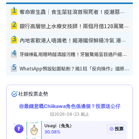
1
奪命寄生蟲｜食生菜狂瀉首現死者！疫潮惡化錄1.8萬宗病例 揭洗菜3大謬誤
2
銀行高層戀上水療女技師！兩個月借128萬驚覺「沉船」沉落火海 揭背後疑似邪教操控賣淫
3
內地客歎港人唔識老！揭港鐵保鮮級冷氣 港人求放過：咪投訴
4
牙線棒亂用隨時越清越污糟！牙醫驚揭盲目過戶細菌恐致蛀牙：呢種先係日常真保養
5
WhatsApp預設貼圖點刪？揭1招「反向操作」還原簡潔介面 附3步實測教學