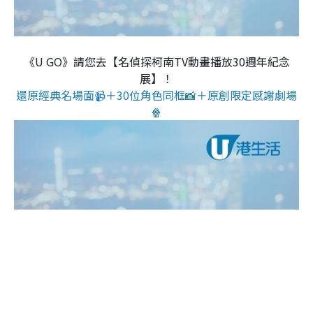
《U GO》請您去【名偵探柯南TV動畫播放30週年紀念
展】！
還原經典名場面📹＋30位角色同框📸＋原創限定感謝劇場
🍿