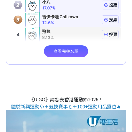
《U GO》請您去香港運動節2026！
體驗新興運動💦＋競技賽事💪＋100+運動用品攤位🔥