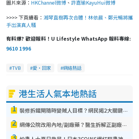
圖片來源：
HKChannel微博
、
許嘉瑜KayuHui微博
>>>> 下頁續看：
湘琴直樹再次合體！林依晨、鄭元暢將攜
手出演真人騷
有料爆? 歡迎報料！U Lifestyle WhatsApp 報料專線:
9610 1996
TVB
愛‧回家
網絡熱話
港生活人氣本地熱話
1
裝修拆鐵閘隨時變賊人目標？網民揭2大關鍵用途：裝新式等於白裝？附新舊鐵閘分別
2
網傳公院改用內地/副廠藥？醫生拆解正副廠分別 揭4類人換藥隨時出事
3