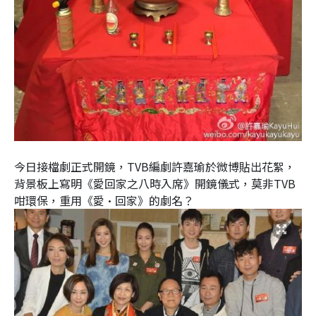
今日接檔劇正式開鏡，TVB編劇許嘉瑜於微博貼出花絮，
背景板上寫明《愛回家之八時入席》開鏡儀式，莫非TVB
咁環保，重用《愛•回家》的劇名？