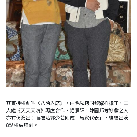
其實接檔劇叫《八時入席》，由毛舜筠同黎耀祥擔正，二
人繼《天天天晴》再度合作，鍾景輝、陳國邦等好戲之人
亦有份演出！而孻姑郭少芸則成「馬家代表」，繼續出演
8點檔處境劇。