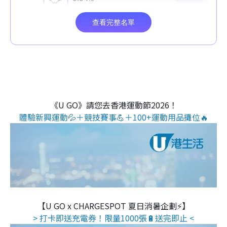
《U GO》請您去香港運動節2026！
體驗新興運動💦＋競技賽事💪＋100+運動用品攤位🔥
【U GO x CHARGESPOT 夏日消暑企劃⚡】
> 打卡即送充電券！限量1000張🔋送完即止 <