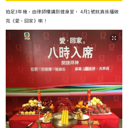
拍足3年幾，由律師樓講到健身室， 4月1號就真係播做
完《愛•回家》喇！