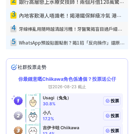
銀行高層戀上水療女技師！兩個月借128萬驚覺「沉船」沉落火海 揭背後疑似邪教操控賣淫
3
內地客歎港人唔識老！揭港鐵保鮮級冷氣 港人求放過：咪投訴
4
牙線棒亂用隨時越清越污糟！牙醫驚揭盲目過戶細菌恐致蛀牙：呢種先係日常真保養
5
WhatsApp預設貼圖點刪？揭1招「反向操作」還原簡潔介面 附3步實測教學