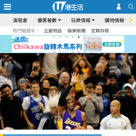
演唱會
優惠著數
玩樂情報
購物情報
熱門關鍵字：
公屋熱話
娛樂新聞
定期存款