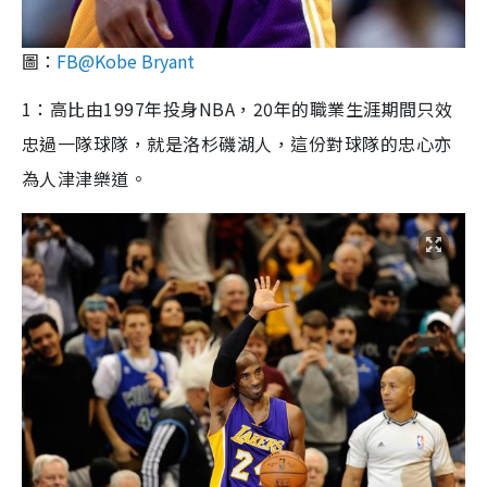
圖：
FB@Kobe Bryant
1：高比由1997年投身NBA，20年的職業生涯期間只效
忠過一隊球隊，就是洛杉磯湖人，這份對球隊的忠心亦
為人津津樂道。