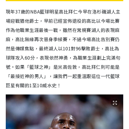
現年
37
歲的
NBA
籃球明星高比拜仁今早在洛杉磯湖人主
場迎戰猶他爵士，早前已經宣佈退役的高比以今場比賽
作為他職業生涯最後一戰，雖然在常規賽湖人的表現麻
麻，高比無緣再次晉身季候賽，不過今場高比告別賽仍
然是傳媒焦點，最終湖人以
101
對
96
擊敗爵士，高比為
球隊攻入
60
分，表現依然神勇，為職業生涯劃上完滿句
號。如果「籃球之神」是米高佐敦，高比拜仁則可能是
「最接近神的男人」，讓我們一起重溫跟這位一代籃球
巨星有關的
1
至
10
威水史！