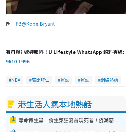
圖：
FB@Kobe Bryant
有料爆? 歡迎報料！U Lifestyle WhatsApp 報料專線:
9610 1996
NBA
高比拜仁
運動
運動
網絡熱話
港生活人氣本地熱話
1
奪命寄生蟲｜食生菜狂瀉首現死者！疫潮惡化錄1.8萬宗病例 揭洗菜3大謬誤
2