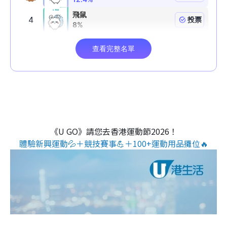
《U GO》請您去香港運動節2026！
體驗新興運動💦＋競技賽事💪＋100+運動用品攤位🔥