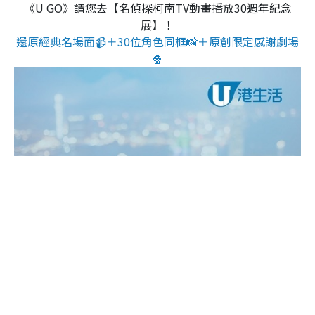
《U GO》請您去【名偵探柯南TV動畫播放30週年紀念
展】！
還原經典名場面📹＋30位角色同框📸＋原創限定感謝劇場
🍿