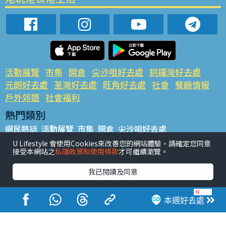
活動展覽
市集
開倉
尖沙咀好去處
銅鑼灣好去處
元朗好去處
荃灣好去處
旺角好去處
社會
餐廳情報
戶外郊遊
社會福利
熱門類別
網民熱話
活動展覽
市集
開倉
尖沙咀好去處
銅鑼灣好去處
元朗好去處
荃灣好去處
旺角好去處
社會
U Lifestyle 會使用Cookies來改善您的網站體驗，請確定您同意
接受本網站之
私隱政策和使用條款
才可繼續瀏覽。
餐廳情報
戶外郊遊
熱門標籤
我已閱讀及同意
#UGO搵好去處
#人氣活動推介
#美食社群熱話
#親子玩樂好去處
#ULifestyle應用程式
#限時搶
本週好去處
#UJetso禮物放送
#ULifestyle商戶中心
#著數
#網絡熱話