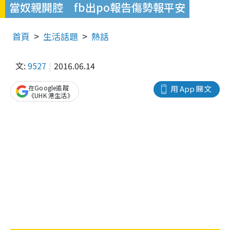
當奴親開腔 fb出po報告傷勢報平安
首頁
生活話題
熱話
文:
9527
2016.06.14
在Google追蹤
用 App 睇文
《UHK 港生活》