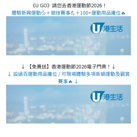
《U GO》請您去香港運動節2026！
體驗新興運動💦＋競技賽事💪＋100+運動用品攤位🔥
↓ 【免費送】香港運動節2026電子門票！↓
↓ 設過百運動用品攤位 / 可現場體驗多項新穎運動及觀賞
賽事🔥 ↓