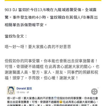
903 DJ 當奴於今日13/6晚在九龍城遇襲受傷，全城震
驚。事件發生後約4小時，當奴親自在其個人FB專頁出
相簡單告訴傷勢報平安。
當奴fb全文：
唔～好～呀！要大家擔心真的不好意思
但假如你的同事受襲，你本能也會衝出去捉拿施襲者！
可惜，骨頭硬不過鐵棍
在此再衷心感謝大家的關心，也
謝謝醫護人員、警方、家人、朋友、同事們的照顧和祝
福！頭穿了，手甩骹，但心暖！謝謝大家！