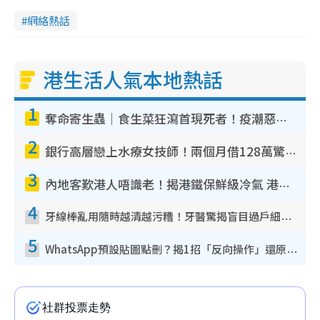
網絡熱話
港生活人氣本地熱話
1
奪命寄生蟲｜食生菜狂瀉首現死者！疫潮惡化錄1.8萬宗病例 揭洗菜3大謬誤
2
銀行高層戀上水療女技師！兩個月借128萬驚覺「沉船」沉落火海 揭背後疑似邪教操控賣淫
3
內地客歎港人唔識老！揭港鐵保鮮級冷氣 港人求放過：咪投訴
4
牙線棒亂用隨時越清越污糟！牙醫驚揭盲目過戶細菌恐致蛀牙：呢種先係日常真保養
5
WhatsApp預設貼圖點刪？揭1招「反向操作」還原簡潔介面 附3步實測教學