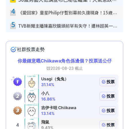
30歲男藝人低調宣布已秘密離巢！人氣急跌變失蹤人口︰「這幾年過得並不容易」
4
《愛回家》童星Philip仔暫別幕前久違現身！15歲近況暴風長高蛻變帥氣少男
5
TVB新聞主播陳嘉欣鏡頭前罕有失守！遭林超英一句說話突襲嚇親當場大笑