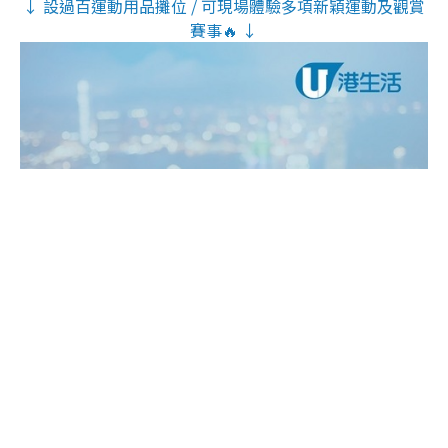
↓ 設過百運動用品攤位 / 可現場體驗多項新穎運動及觀賞
賽事🔥 ↓