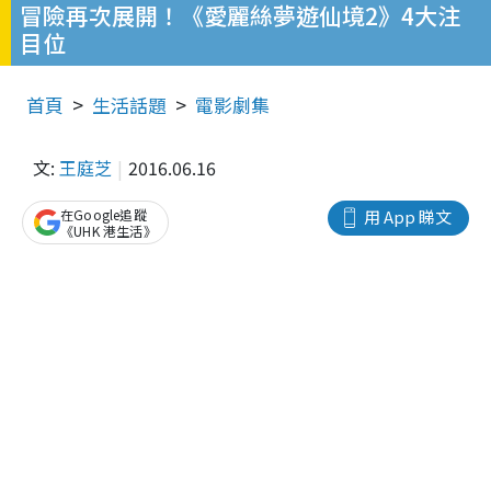
冒險再次展開！《愛麗絲夢遊仙境2》4大注
目位
首頁
生活話題
電影劇集
文:
王庭芝
2016.06.16
在Google追蹤
用 App 睇文
《UHK 港生活》