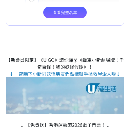
【新會員限定】《U GO》請你睇👹《蠟筆小新劇場版：千
奇百怪！我的妖怪假期》！
↓一齊睇下小新同妖怪朋友們點樣聯手拯救屋企人啦↓
↓ 【免費送】香港運動節2026電子門票！↓