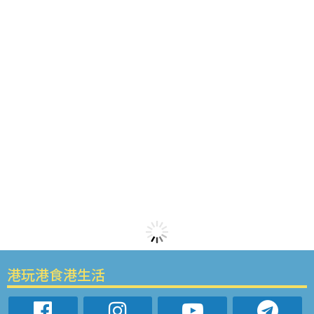
港玩港食港生活