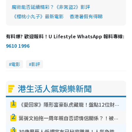
魔術能否延續精彩？《非常盜2》影評
《櫻桃小丸子》最新電影 香港暑假有得睇
有料爆? 歡迎報料！U Lifestyle WhatsApp 報料專線:
9610 1996
電影
影評
港生活人氣娛樂新聞
1
《愛回家》隱形富豪臥虎藏龍！盤點12位財氣逼人的有錢藝人：呢位靚女3億身家唔憂做
2
葉蒨文拍拖一周年親自否認情侶關係？！被質疑感情造假竟稱GM「普通同事」
3