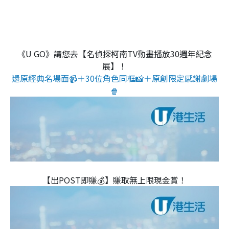
《U GO》請您去【名偵探柯南TV動畫播放30週年紀念
展】！
還原經典名場面📹＋30位角色同框📸＋原創限定感謝劇場
🍿
【出POST即賺💰】賺取無上限現金賞！