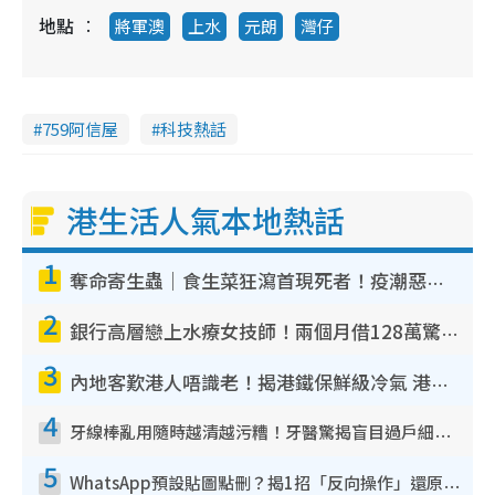
地點
將軍澳
上水
元朗
灣仔
759阿信屋
科技熱話
港生活人氣本地熱話
1
奪命寄生蟲｜食生菜狂瀉首現死者！疫潮惡化錄1.8萬宗病例 揭洗菜3大謬誤
2
銀行高層戀上水療女技師！兩個月借128萬驚覺「沉船」沉落火海 揭背後疑似邪教操控賣淫
3
內地客歎港人唔識老！揭港鐵保鮮級冷氣 港人求放過：咪投訴
4
牙線棒亂用隨時越清越污糟！牙醫驚揭盲目過戶細菌恐致蛀牙：呢種先係日常真保養
5
WhatsApp預設貼圖點刪？揭1招「反向操作」還原簡潔介面 附3步實測教學