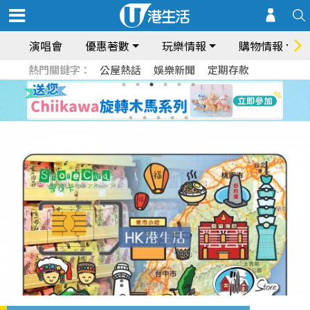
演唱會
優惠著數
玩樂情報
購物情報
熱門關鍵字：
公屋熱話
娛樂新聞
定期存款