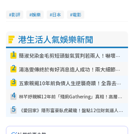
影評
娛樂
日本
電影
港生活人氣娛樂新聞
1
簡淑兒染金毛剪短頭髮氣質判若兩人！嚇壞老公麥大力都認唔出：「你做咩事？」
2
湯洛雯傳終於有好消息造人成功！兩大細節曝孕味極濃惹猜測：大肚婆先會咁！
3
五索親揭10年前負債人生逆襲奇蹟！全靠去一地方轉運後即遇上馬先生
4
林芊妤親解12年前「殘廁Gathering」真相！高層解約一句話重創尊嚴至今拒返TVB
5
《愛回家》隱形富豪臥虎藏龍！盤點12位財氣逼人的有錢藝人：呢位靚女3億身家唔憂做