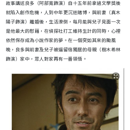
故事講述良多（阿部寬飾演）自十五年前拿過文學獎後
就陷入創作危機，人到中年更沉迷賭博，與前妻（真木
陽子飾演）離婚後，生活潦倒，每月能與兒子見面一次
是他最大的慰藉，在偵探社打工維持生計的同時，心裡
依然保存成為小說作家的夢。在一個突如其來的颱風
晚，良多與前妻及兒子被逼留宿獨居的母親（樹木希林
飾演）家中，眾人對家再有一番領悟。