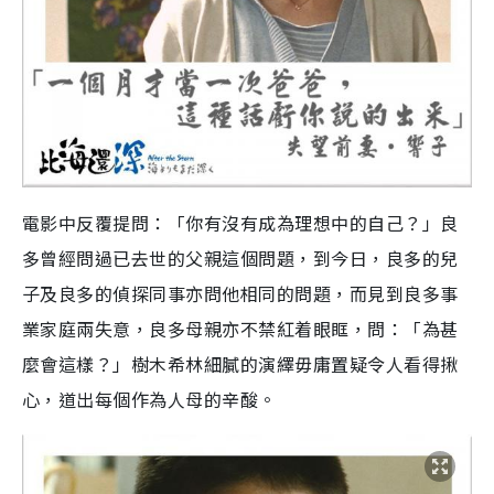
電影中反覆提問：「你有沒有成為理想中的自己？」良
多曾經問過已去世的父親這個問題，到今日，良多的兒
子及良多的偵探同事亦問他相同的問題，而見到良多事
業家庭兩失意，良多母親亦不禁紅着眼眶，問：「為甚
麼會這樣？」樹木希林細膩的演繹毋庸置疑令人看得揪
心，道出每個作為人母的辛酸。