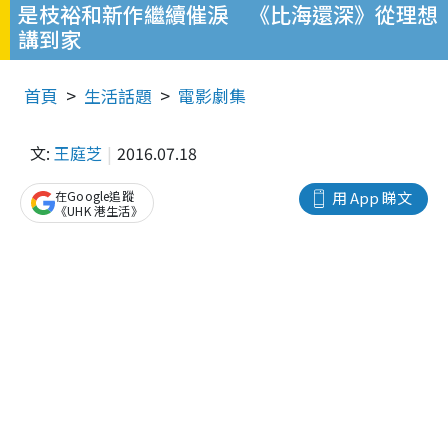
是枝裕和新作繼續催淚 《比海還深》從理想
講到家
首頁
生活話題
電影劇集
文:
王庭芝
2016.07.18
在Google追蹤
用 App 睇文
《UHK 港生活》