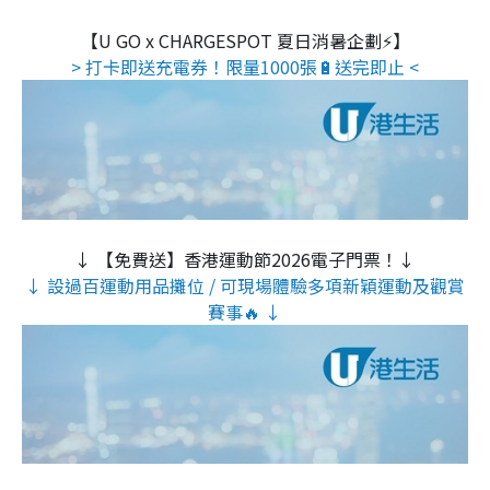
【U GO x CHARGESPOT 夏日消暑企劃⚡】
> 打卡即送充電券！限量1000張🔋送完即止 <
↓ 【免費送】香港運動節2026電子門票！↓
↓ 設過百運動用品攤位 / 可現場體驗多項新穎運動及觀賞
賽事🔥 ↓