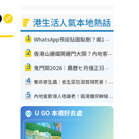
港生活人氣本地熱話
1
WhatsApp預設貼圖點刪？揭1招「反向操作」還原簡潔介面 附3步實測教學
2
香港山邊鐵閘邊門大開？內地客困惑意義何在！網民神回覆：呢種叫法理性防禦
3
鬼門開2026｜農曆七月撞正日全食特別邪？專家警告切忌做一事！揭4大禁忌+2招保平安
4
奪命寄生蟲｜食生菜狂瀉首現死者！疫潮惡化錄1.8萬宗病例 揭洗菜3大謬誤
5
內地客歎港人唔識老！揭港鐵保鮮級冷氣 港人求放過：咪投訴
U GO 本週好去處