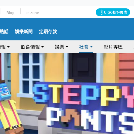
Blog
e-zone
U GO搵好去處
熱話
娛樂新聞
定期存款
情報
飲食情報
娛樂
社會
影片專區