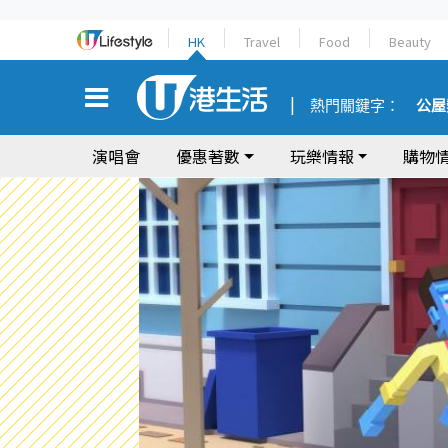
HK
Travel
Food
Beauty
熱門關鍵字：
公屋
演唱會
優惠著數
玩樂情報
購物