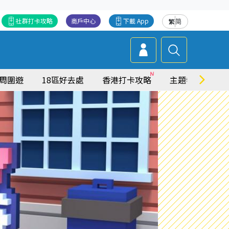
社群打卡攻略
商戶中心
下載 App
繁
简
周圍遊
18區好去處
香港打卡攻略
主題特集