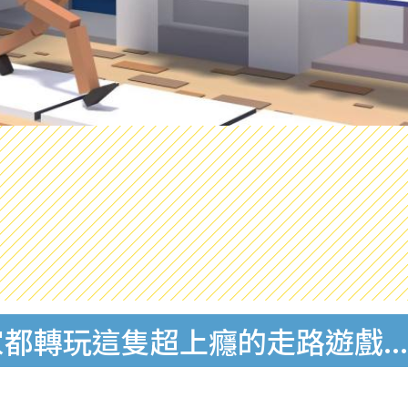
家都轉玩這隻超上癮的走路遊戲.....