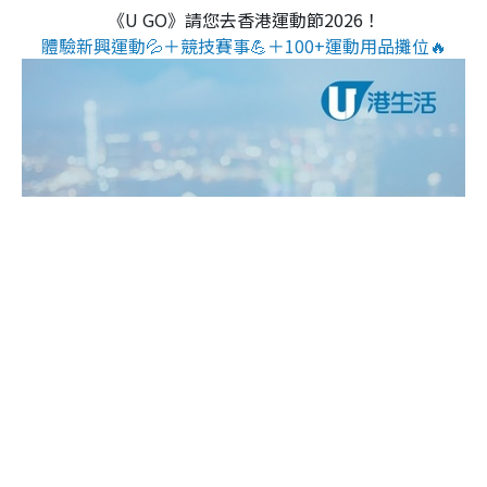
《U GO》請您去香港運動節2026！
體驗新興運動💦＋競技賽事💪＋100+運動用品攤位🔥