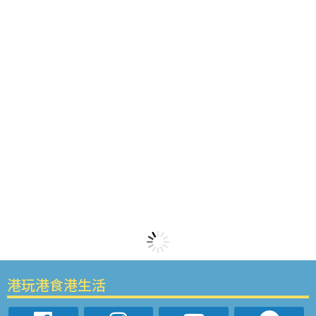
港玩港食港生活