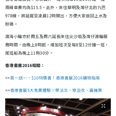
兩線車費均為$15.5。此外，來往華明及灣仔北的九巴
978線，將延遲至凌晨12時開出，方便大家返回上水及
粉嶺。
渡海小輪亦於周五及周六延長來往尖沙咀及灣仔渡輪服
務時間。由晚上8時起，增加班次至每8至12分鐘一班，
尾班船為晚上11時30分。
香港書展2016相關：
>>
買一送一、$10特價書！香港書展2016購物指南
>>
香港書展5大免費體驗！學法文、穿浴衣、贏機票