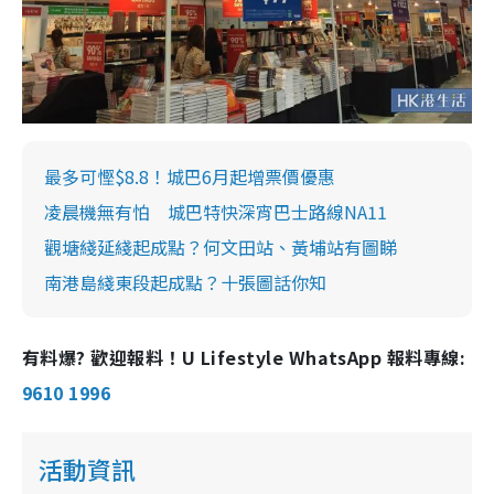
最多可慳$8.8！城巴6月起增票價優惠
凌晨機無有怕 城巴特快深宵巴士路線NA11
觀塘綫延綫起成點？何文田站、黃埔站有圖睇
南港島綫東段起成點？十張圖話你知
有料爆? 歡迎報料！U Lifestyle WhatsApp 報料專線:
9610 1996
活動資訊