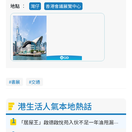
地點
灣仔
香港會議展覽中心
書展
交通
港生活人氣本地熱話
1
「居屋王」啟德啟悅苑入伙不足一年淪甩漏之王！插頭噴火花致大停電 多戶業主全屋家電報銷