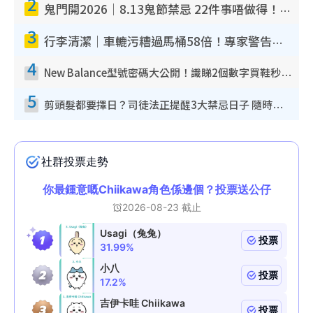
2
鬼門開2026｜8.13鬼節禁忌 22件事唔做得！燒肉、刺身要少食？半夜勿吹口哨/打呢個電話
3
行李清潔｜車轆污糟過馬桶58倍！專家警告忌用酒精抹 教1招免污手除菌
4
New Balance型號密碼大公開！識睇2個數字買鞋秒知功能免中伏 附5大熱門鞋款
5
剪頭髮都要擇日？司徒法正提醒3大禁忌日子 隨時剪走財運！呢日剪髮恐「剪壽命」？