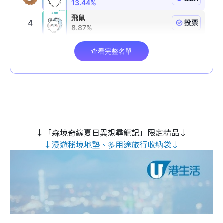
↓「森境奇緣夏日異想尋龍記」限定精品↓
↓漫遊秘境地墊、多用途旅行收納袋↓