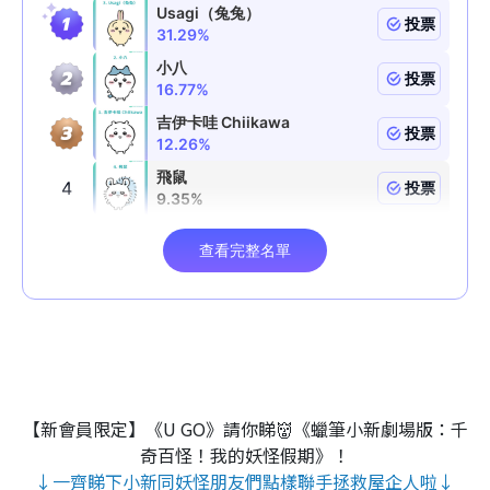
【新會員限定】《U GO》請你睇👹《蠟筆小新劇場版：千
奇百怪！我的妖怪假期》！
↓一齊睇下小新同妖怪朋友們點樣聯手拯救屋企人啦↓