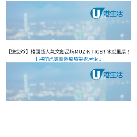
【送您🐯】韓國超人氣文創品牌MUZIK TIGER 冰感風扇！
↓將萌虎嘅慵懶療癒帶返屋企↓