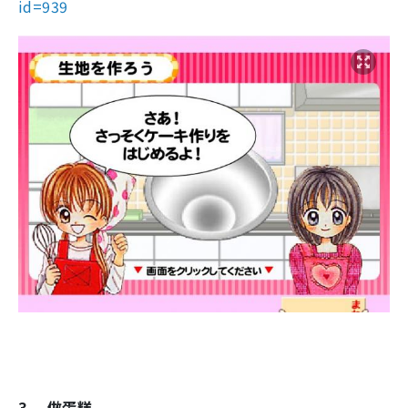
id=939
3.
做蛋糕