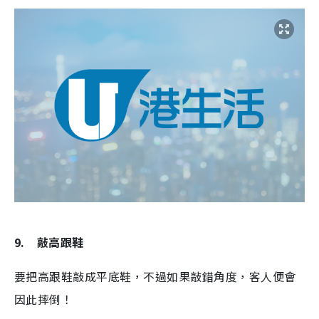
9.
敲高跟鞋
要把高跟鞋敲成平底鞋，不過如果敲錯角度，客人便會
因此摔倒！