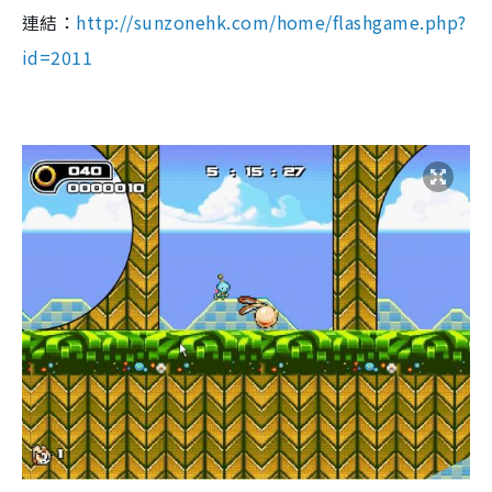
連結：
http://sunzonehk.com/home/flashgame.php?
id=2011