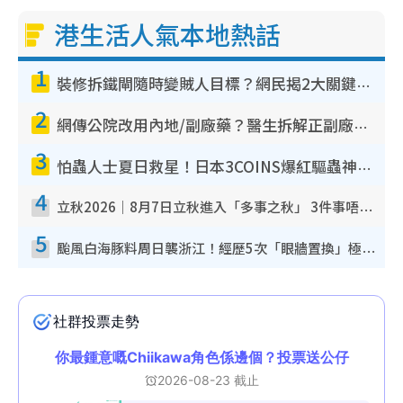
港生活人氣本地熱話
1
裝修拆鐵閘隨時變賊人目標？網民揭2大關鍵用途：裝新式等於白裝？附新舊鐵閘分別
2
網傳公院改用內地/副廠藥？醫生拆解正副廠分別 揭4類人換藥隨時出事
3
怕蟲人士夏日救星！日本3COINS爆紅驅蟲神器$45起 1招「全程免觸碰」輕鬆搞定小強
4
立秋2026｜8月7日立秋進入「多事之秋」 3件事唔做得！專家教6招開運 清枱頭／銀包納氣接好運
5
颱風白海豚料周日襲浙江！經歷5次「眼牆置換」極罕見 成登陸內地最長途颱風