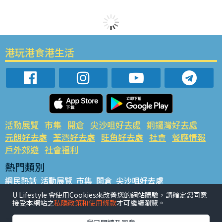
港玩港食港生活
活動展覽
市集
開倉
尖沙咀好去處
銅鑼灣好去處
元朗好去處
荃灣好去處
旺角好去處
社會
餐廳情報
戶外郊遊
社會福利
熱門類別
網民熱話
活動展覽
市集
開倉
尖沙咀好去處
銅鑼灣好去處
元朗好去處
荃灣好去處
旺角好去處
社會
U Lifestyle 會使用Cookies來改善您的網站體驗，請確定您同意
接受本網站之
私隱政策和使用條款
才可繼續瀏覽。
餐廳情報
戶外郊遊
熱門標籤