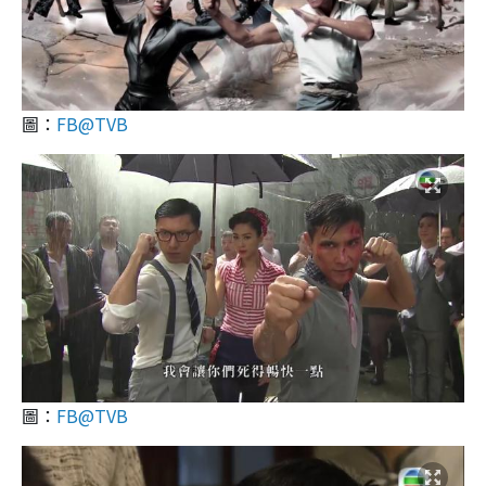
圖：
FB@TVB
圖：
FB@TVB