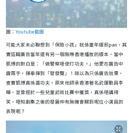
圖：
Youtube截圖
可能大家未必聯想到「保險小孩」就係童年版煎pan，其
實這輯廣告當年還有另一個無喺香港播放的版本，當中
凱博的對白是：「做警察唔使打功夫。」他更在廣告中
露兩手，揮拳揮到「發發聲」！咪以為只係廣告效果，
查實凱博真係識功夫，原來他師承香港著名武運動員李
暉，並曾經於一些兒童武術比賽中獲獎，真係唔講得
笑，唔知劇集之後的發展仲有無機會睇到呢位小演員的
表現呢？