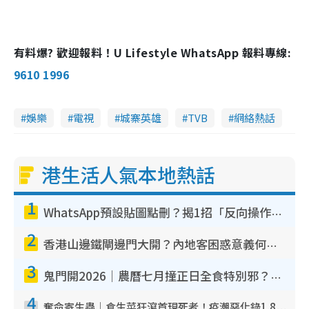
有料爆? 歡迎報料！U Lifestyle WhatsApp 報料專線:
9610 1996
娛樂
電視
城寨英雄
TVB
網絡熱話
港生活人氣本地熱話
1
WhatsApp預設貼圖點刪？揭1招「反向操作」還原簡潔介面 附3步實測教學
2
香港山邊鐵閘邊門大開？內地客困惑意義何在！網民神回覆：呢種叫法理性防禦
3
鬼門開2026｜農曆七月撞正日全食特別邪？專家警告切忌做一事！揭4大禁忌+2招保平安
4
奪命寄生蟲｜食生菜狂瀉首現死者！疫潮惡化錄1.8萬宗病例 揭洗菜3大謬誤