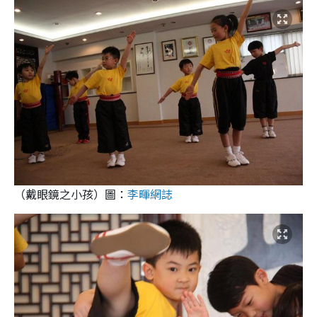
（戴眼鏡之小孩）圖：
李暉網誌