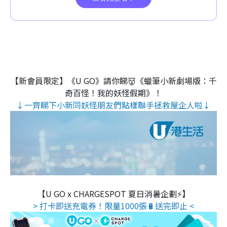
【新會員限定】《U GO》請你睇👹《蠟筆小新劇場版：千
奇百怪！我的妖怪假期》！
↓一齊睇下小新同妖怪朋友們點樣聯手拯救屋企人啦↓
【U GO x CHARGESPOT 夏日消暑企劃⚡】
> 打卡即送充電券！限量1000張🔋送完即止 <