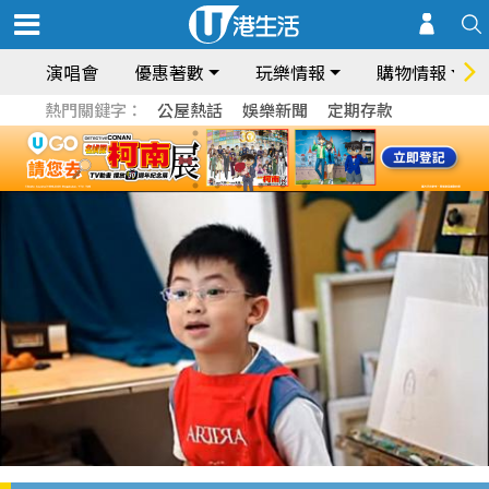
演唱會
優惠著數
玩樂情報
購物情報
熱門關鍵字：
公屋熱話
娛樂新聞
定期存款