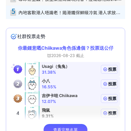
5
內地客歎港人唔識老！揭港鐵保鮮級冷氣 港人求放過：咪投訴