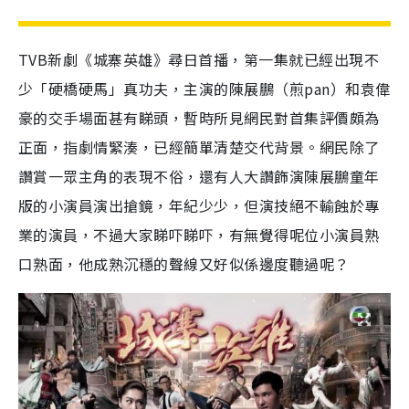
TVB新劇《城寨英雄》尋日首播，第一集就已經出現不
少「硬橋硬馬」真功夫，主演的陳展鵬（煎pan）和袁偉
豪的交手場面甚有睇頭，暫時所見網民對首集評價頗為
正面，指劇情緊湊，已經簡單清楚交代背景。網民除了
讚賞一眾主角的表現不俗，還有人大讚飾演陳展鵬童年
版的小演員演出搶鏡，年紀少少，但演技絕不輸蝕於專
業的演員，不過大家睇吓睇吓，有無覺得呢位小演員熟
口熟面，他成熟沉穩的聲線又好似係邊度聽過呢？