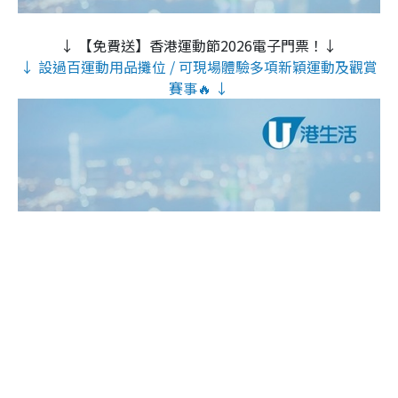
↓ 【免費送】香港運動節2026電子門票！↓
↓ 設過百運動用品攤位 / 可現場體驗多項新穎運動及觀賞
賽事🔥 ↓