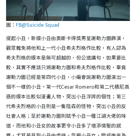
圖：
FB@Suicide Squad
提起小丑，新版小丑由奧斯卡得獎男星謝勒力圖飾演，
觀眾難免將他和上一代小丑希夫烈格作比較，有人認為
希夫烈格的版本是無可超越的，但公道講句，如果要比
較，其實不應該只將謝勒力圖和希夫烈格作比較，畢竟
謝勒力圖已經是第四代小丑，小編會說謝勒力圖演出一
個不一樣的小丑。第一代Cesar Romero和第二代積尼高
遜的版本比較似漫畫人物，突出小丑浮誇的個性；第三
代希夫烈格的小丑則是一隻陰森的怪物，突出小丑的反
社會人格；至於謝勒力圖則賦予小丑一種江湖大佬的味
道，而他和小丑女的故事更令小丑多了增添情聖的感
覺，尤其是見到小丑由虐待、忽視小丑女，變成後來為