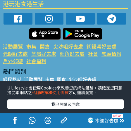
港玩港食港生活
活動展覽
市集
開倉
尖沙咀好去處
銅鑼灣好去處
元朗好去處
荃灣好去處
旺角好去處
社會
餐廳情報
戶外郊遊
社會福利
熱門類別
網民熱話
活動展覽
市集
開倉
尖沙咀好去處
銅鑼灣好去處
元朗好去處
荃灣好去處
旺角好去處
社會
U Lifestyle 會使用Cookies來改善您的網站體驗，請確定您同意
接受本網站之
私隱政策和使用條款
才可繼續瀏覽。
餐廳情報
戶外郊遊
熱門標籤
我已閱讀及同意
#UGO搵好去處
#人氣活動推介
#美食社群熱話
#親子玩樂好去處
#ULifestyle應用程式
#限時搶
本週好去處
#UJetso禮物放送
#ULifestyle商戶中心
#著數
#網絡熱話