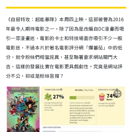
《自殺特攻：超能暴隊》本周四上映，這部被譽為2016
年最令人期待電影之一，除了因為是改編自DC漫畫而吸
引一眾漫畫迷，電影的卡士和特技場面亦吸引不少一般
電影迷，不過本片於著名電影評分網「爛蕃茄」中的低
分，就令粉絲們相當詫異，甚至聯署要求網站關門大
吉，這樣的發展比實在電影更具戲劇性。究竟是網站評
分不公，抑或是粉絲盲撐？