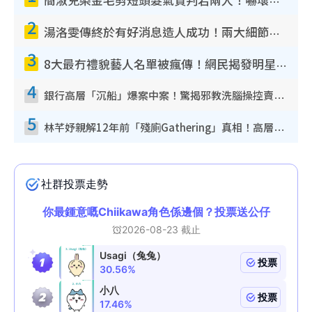
簡淑兒染金毛剪短頭髮氣質判若兩人！嚇壞老公麥大力都認唔出：「你做咩事？」
2
湯洛雯傳終於有好消息造人成功！兩大細節曝孕味極濃惹猜測：大肚婆先會咁！
3
8大最冇禮貌藝人名單被瘋傳！網民揭發明星真面目 一致數臭呢位係無品天花板？
4
銀行高層「沉船」爆案中案！驚揭邪教洗腦操控賣淫被吞600萬 幕後黑手講多錯多
5
林芊妤親解12年前「殘廁Gathering」真相！高層解約一句話重創尊嚴至今拒返TVB