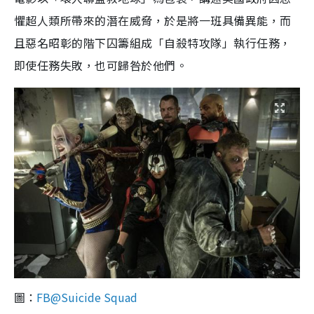
懼超人類所帶來的潛在威脅，於是將一班具備異能，而
且惡名昭彰的階下囚籌組成「自殺特攻隊」執行任務，
即使任務失敗，也可歸咎於他們。
圖：
FB@Suicide Squad