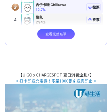
【U GO x CHARGESPOT 夏日消暑企劃⚡】
> 打卡即送充電券！限量1000張🔋送完即止 <