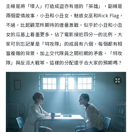
主線是將「壞人」打造成盜亦有道的「英雄」，副線是
兩個愛情故事，小丑和小丑女、魅惑女巫和Rick Flag，
不過，比起觀眾所期待的連番激戰，似乎於小丑和小丑
女的瓜葛上着墨更多，佔了電影接近四分一的比例，大
家可別忘記單是「特攻隊」的成員有六個，每個都有相
當複雜的背景，加上交代隊員之間初期的矛盾，「特攻
隊」與反派大戰等，這樣的分配還乎合大家的預期嗎？