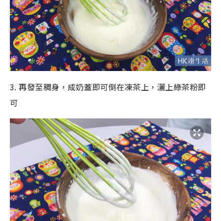
3. 再發至稠身，成奶蓋即可倒在凍茶上，灑上綠茶粉即
可