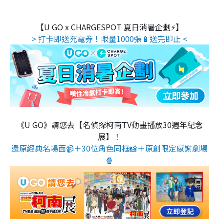
【U GO x CHARGESPOT 夏日消暑企劃⚡】
> 打卡即送充電券！限量1000張🔋送完即止 <
《U GO》請您去【名偵探柯南TV動畫播放30週年紀念
展】！
還原經典名場面📹＋30位角色同框📸＋原創限定感謝劇場
🍿