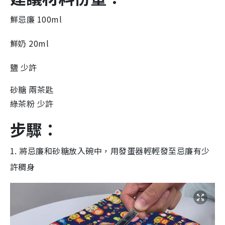
鮮忌廉 100ml
鮮奶 20ml
鹽 少許
砂糖
兩茶匙
綠茶粉 少許
步驟：
1. 將忌廉和砂糖放入碗中，用發蛋器輕輕發至忌廉有少
許稠身