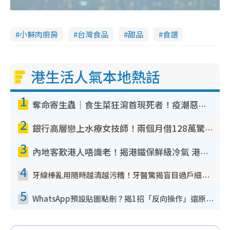
小鮮肉廚房
台灣食品
甜品
食譜
港生活人氣本地熱話
1
奪命寄生蟲｜食生菜狂瀉首現死者！疫潮惡化錄1.8萬宗病例 揭洗菜3大謬誤
2
銀行高層戀上水療女技師！兩個月借128萬驚覺「沉船」沉落火海 揭背後疑似邪教操控賣淫
3
內地客歎港人唔識老！揭港鐵保鮮級冷氣 港人求放過：咪投訴
4
牙線棒亂用隨時越清越污糟！牙醫驚揭盲目過戶細菌恐致蛀牙：呢種先係日常真保養
5
WhatsApp預設貼圖點刪？揭1招「反向操作」還原簡潔介面 附3步實測教學