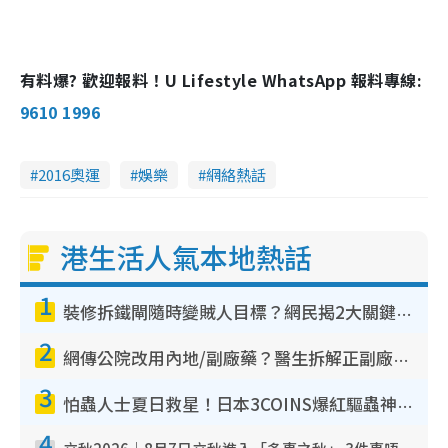
有料爆? 歡迎報料！U Lifestyle WhatsApp 報料專線:
9610 1996
2016奧運
娛樂
網絡熱話
港生活人氣本地熱話
1
裝修拆鐵閘隨時變賊人目標？網民揭2大關鍵用途：裝新式等於白裝？附新舊鐵閘分別
2
網傳公院改用內地/副廠藥？醫生拆解正副廠分別 揭4類人換藥隨時出事
3
怕蟲人士夏日救星！日本3COINS爆紅驅蟲神器$45起 1招「全程免觸碰」輕鬆搞定小強
4