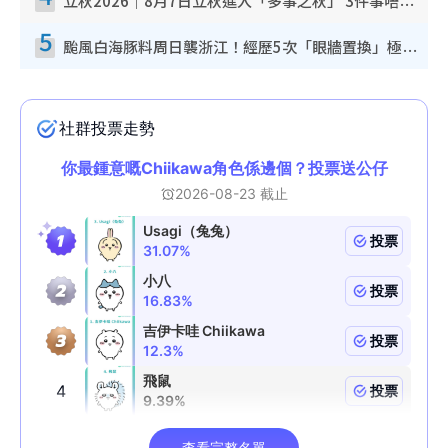
立秋2026｜8月7日立秋進入「多事之秋」 3件事唔做得！專家教6招開運 清枱頭／銀包納氣接好運
5
颱風白海豚料周日襲浙江！經歷5次「眼牆置換」極罕見 成登陸內地最長途颱風