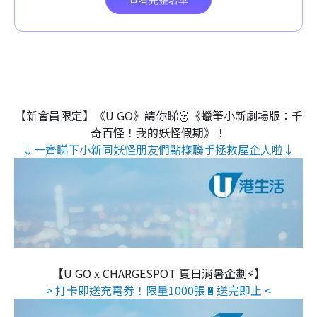
【新會員限定】《U GO》請你睇👹《蠟筆小新劇場版：千
奇百怪！我的妖怪假期》！
↓一齊睇下小新同妖怪朋友們點樣聯手拯救屋企人啦↓
【U GO x CHARGESPOT 夏日消暑企劃⚡】
> 打卡即送充電券！限量1000張🔋送完即止 <