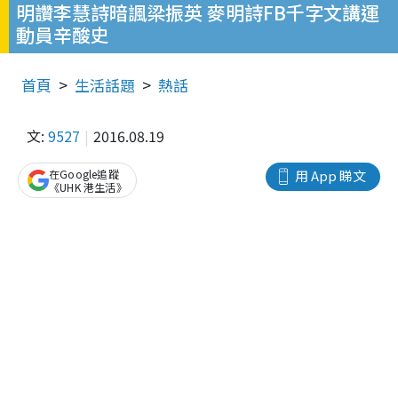
明讚李慧詩暗諷梁振英 麥明詩FB千字文講運
動員辛酸史
首頁
生活話題
熱話
文:
9527
2016.08.19
在Google追蹤
用 App 睇文
《UHK 港生活》