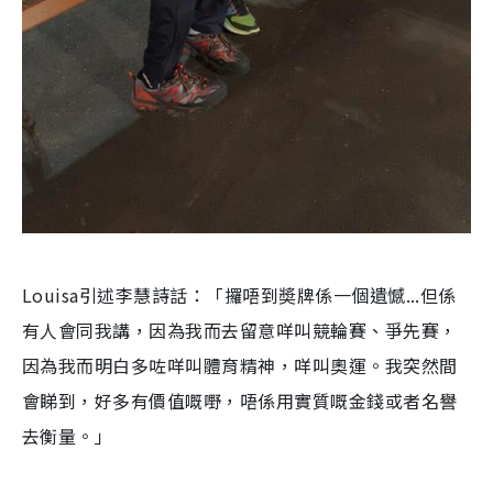
Louisa引述李慧詩話：「攞唔到奬牌係一個遺憾...但係
有人會同我講，因為我而去留意咩叫競輪賽、爭先賽，
因為我而明白多咗咩叫體育精神，咩叫奧運。我突然間
會睇到，好多有價值嘅嘢，唔係用實質嘅金錢或者名譽
去衡量。」