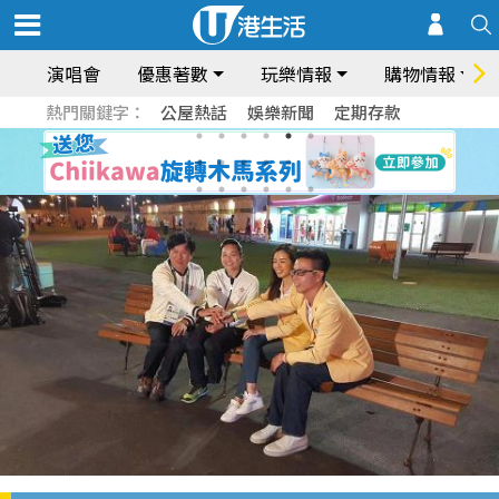
演唱會
優惠著數
玩樂情報
購物情報
熱門關鍵字：
公屋熱話
娛樂新聞
定期存款