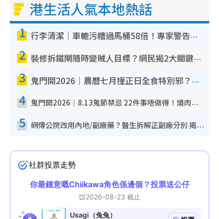
港生活人氣本地熱話
1
行李清潔｜車轆污糟過馬桶58倍！專家警告忌用酒精抹 教1招免污手除菌
2
裝修拆鐵閘隨時變賊人目標？網民揭2大關鍵用途：裝新式等於白裝？附新舊鐵閘分別
3
鬼門開2026｜農曆七月撞正日全食特別邪？專家警告切忌做一事！揭4大禁忌+2招保平安
4
鬼門開2026｜8.13鬼節禁忌 22件事唔做得！燒肉、刺身要少食？半夜勿吹口哨/打呢個電話
5
網傳公院改用內地/副廠藥？醫生拆解正副廠分別 揭4類人換藥隨時出事