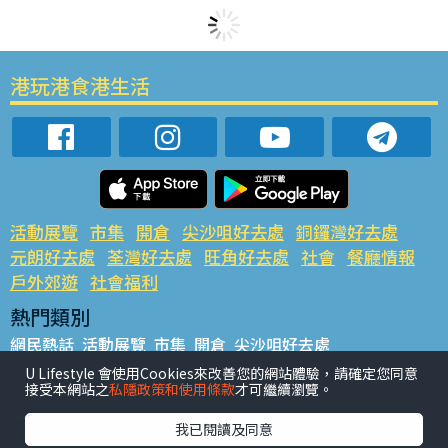
港玩港食港生活
活動展覽
市集
開倉
尖沙咀好去處
銅鑼灣好去處
元朗好去處
荃灣好去處
旺角好去處
社會
餐廳情報
戶外郊遊
社會福利
熱門類別
網民熱話
活動展覽
市集
開倉
尖沙咀好去處
銅鑼灣好去處
元朗好去處
荃灣好去處
旺角好去處
社會
U Lifestyle 會使用Cookies來改善您的網站體驗，請確定您同意
接受本網站之
私隱政策和使用條款
才可繼續瀏覽。
餐廳情報
戶外郊遊
熱門標籤
我已閱讀及同意