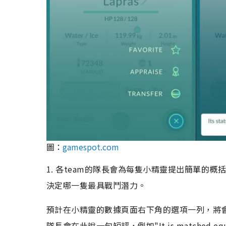
圖：
gamespot.com
1. 各team的隊長會為每隻小精靈提出簡單的
決定哪一隻最具戰鬥潛力。
預計在小精靈的數據頁面右下角的選項一列，將會增設一
隊長會在此說一句短評，例如"It is matched equally by 