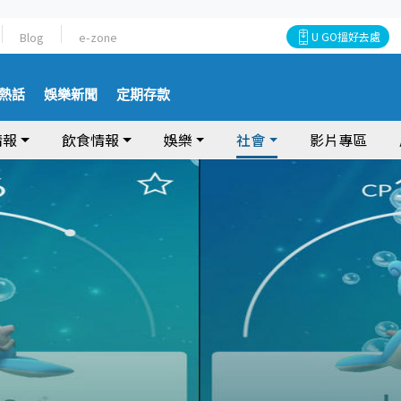
Blog
e-zone
U GO搵好去處
熱話
娛樂新聞
定期存款
情報
飲食情報
娛樂
社會
影片專區