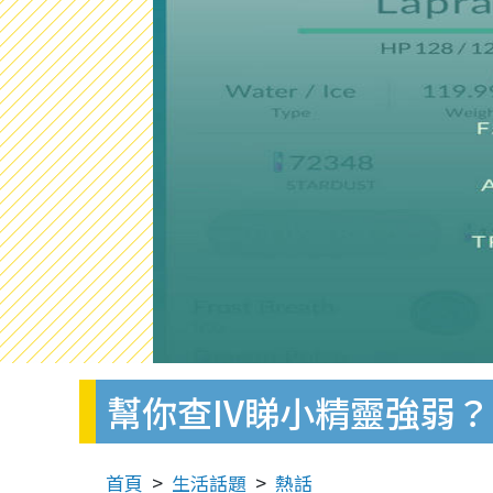
幫你查IV睇小精靈強弱？P
首頁
生活話題
熱話