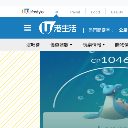
HK
Travel
Food
Beauty
熱門關鍵字：
公屋
演唱會
優惠著數
玩樂情報
購物