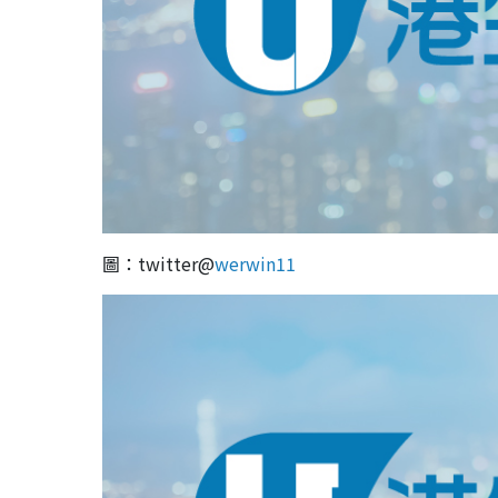
圖：twitter@
werwin11