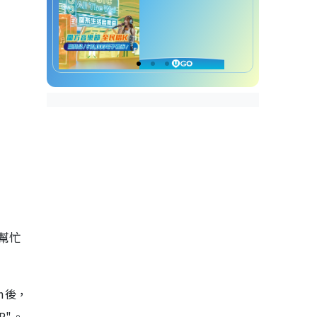
幫忙
m後，
HP"。