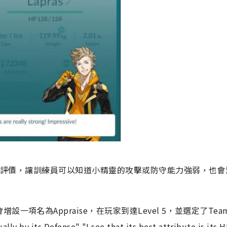
概括評價，讓訓練員可以知道小精靈的攻擊或防守能力強弱，也會
項名為Appraise，在玩家到達Level 5，並選定了Tea
its Defense" "I see that its best attribute is its 