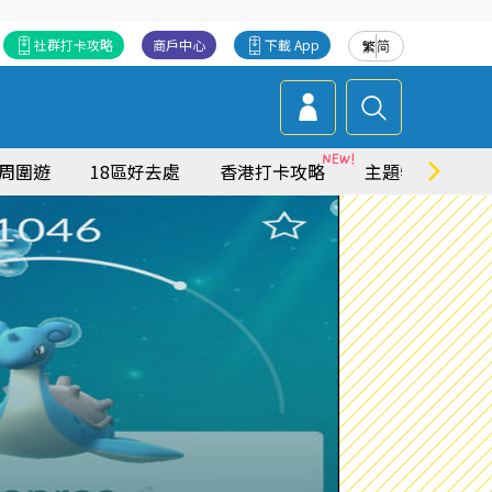
社群打卡攻略
商戶中心
下載 App
繁
简
周圍遊
18區好去處
香港打卡攻略
主題特集