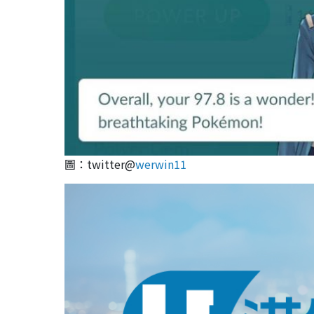
圖：twitter@
werwin11