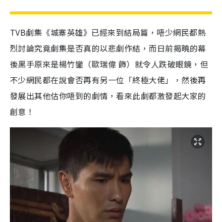
TVB劇集《城寨英雄》已經來到結局篇，唔少網民都熱
烈討論究竟劇集是否真的以悲劇作結，而日前揭曉的幕
後黑手原來是楊竹鑾（歐瑞偉 飾）就令人跌破眼鏡，但
不少網民都在說會否再有另一位「終極大佬」，然後再
發展出其他估你唔到的劇情，看來此劇都激發起大家的
創意！