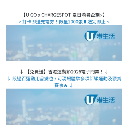
【U GO x CHARGESPOT 夏日消暑企劃⚡】
> 打卡即送充電券！限量1000張🔋送完即止 <
↓ 【免費送】香港運動節2026電子門票！↓
↓ 設過百運動用品攤位 / 可現場體驗多項新穎運動及觀賞
賽事🔥 ↓