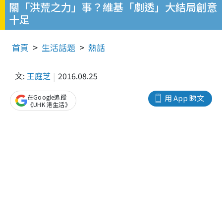
關「洪荒之力」事？維基「劇透」大結局創意
十足
首頁
生活話題
熱話
文:
王庭芝
2016.08.25
在Google追蹤
用 App 睇文
《UHK 港生活》