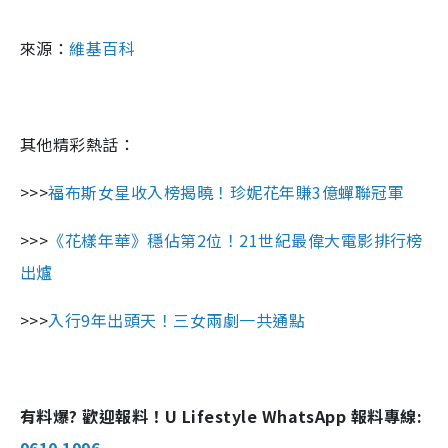
來源：
維基百科
其他精彩熱話：
>>>
福布斯女星收入榜揭曉！珍妮花年賺3億蟬聯冠軍
>>>
《花樣年華》穩佔第2位！21世紀最偉大電影排行榜
出爐
>>>
入行9年出頭天！三女兩劇一共通點
有料爆? 歡迎報料！U Lifestyle WhatsApp 報料專線:
9610 1996