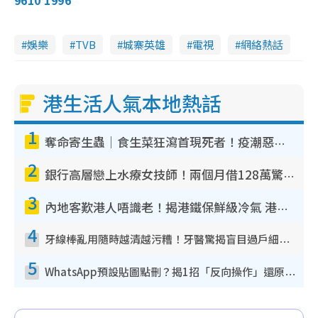
娛樂
TVB
城寨英雄
電視
網絡熱話
港生活人氣本地熱話
1
奪命寄生蟲｜食生菜狂瀉首現死者！疫潮惡化錄1.8萬宗病例 揭洗菜3大謬誤
2
銀行高層戀上水療女技師！兩個月借128萬驚覺「沉船」沉落火海 揭背後疑似邪教操控賣淫
3
內地客歎港人唔識老！揭港鐵保鮮級冷氣 港人求放過：咪投訴
4
牙線棒亂用隨時越清越污糟！牙醫驚揭盲目過戶細菌恐致蛀牙：呢種先係日常真保養
5
WhatsApp預設貼圖點刪？揭1招「反向操作」還原簡潔介面 附3步實測教學